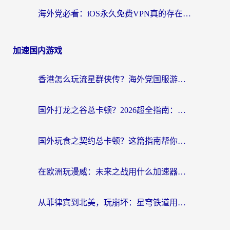
海外党必看：iOS永久免费VPN真的存在吗？教你选对回国加速器无缝刷国内资源
加速国内游戏
香港怎么玩流星群侠传？海外党国服游戏不卡顿的终极解决方案
国外打龙之谷总卡顿？2026超全指南：选对加速器，龙之谷星战前夜激战2都能丝滑畅玩
国外玩食之契约总卡顿？这篇指南帮你选对加速器（附瑞士地鼠传奇、菲律宾纳萨力克之王方案）
在欧洲玩漫威：未来之战用什么加速器最好用？老玩家亲测避坑指南
从菲律宾到北美，玩崩坏：星穹铁道用什么加速器好？我试过5款后选了它