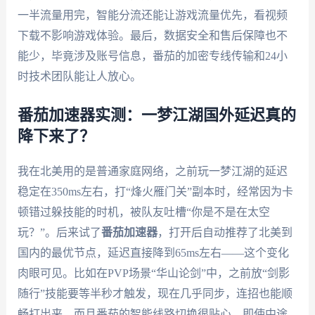
一半流量用完，智能分流还能让游戏流量优先，看视频
下载不影响游戏体验。最后，数据安全和售后保障也不
能少，毕竟涉及账号信息，番茄的加密专线传输和24小
时技术团队能让人放心。
番茄加速器实测：一梦江湖国外延迟真的
降下来了？
我在北美用的是普通家庭网络，之前玩一梦江湖的延迟
稳定在350ms左右，打“烽火雁门关”副本时，经常因为卡
顿错过躲技能的时机，被队友吐槽“你是不是在太空
玩？”。后来试了
番茄加速器
，打开后自动推荐了北美到
国内的最优节点，延迟直接降到65ms左右——这个变化
肉眼可见。比如在PVP场景“华山论剑”中，之前放“剑影
随行”技能要等半秒才触发，现在几乎同步，连招也能顺
畅打出来。而且番茄的智能线路切换很贴心，即使中途