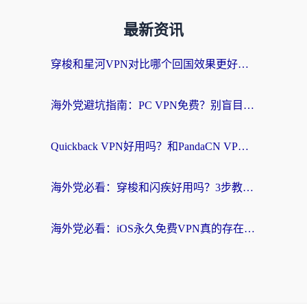
最新资讯
穿梭和星河VPN对比哪个回国效果更好？海外党亲测5款加速器的无缝访问指南
海外党避坑指南：PC VPN免费？别盲目！教你选对回国加速器无缝刷国内资源
Quickback VPN好用吗？和PandaCN VPN对比哪个回国效果更好？海外党必看的真实体验指南
海外党必看：穿梭和闪疾好用吗？3步教你选对回国加速器，无缝刷剧玩Steam
海外党必看：iOS永久免费VPN真的存在吗？教你选对回国加速器无缝刷国内资源