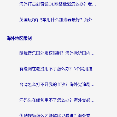
海外打古剑奇谭OL网络延迟怎么办？老玩家亲测有效的加速器选择指南
英国玩QQ飞车用什么加速器最好？海外党亲测，告别漂移卡顿的终极选择
海外地区限制
酷我音乐国外版权限制？海外党听国内歌、玩游戏、看剧的一站式解决方案
有缘网在老挝用不了怎么办？3个实用技巧解决海外访问国内服务难题
台湾怎么打不开我的长沙？海外党追剧看片、用环球时报不卡的实用指南
洋码头在缅甸用不了怎么办？海外党必备回国加速指南，解决追剧购物生活服务难题
优酷视频怎么才能解除只看谁？海外党亲测有效的追剧自由指南