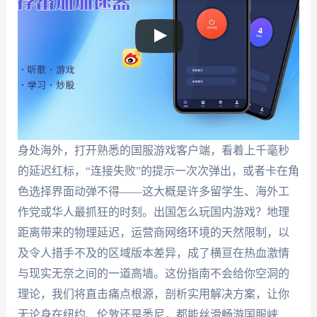
身处海外，打开熟悉的国服游戏客户端，看着上千毫秒
的延迟红标，“连接失败”的提示一次次弹出，或者卡在角
色选择界面动弹不得——这大概是许多留学生、海外工
作党或华人最抓狂的时刻。出国怎么玩国内游戏？地理
距离带来的物理延迟，运营商网络环境的天然限制，以
及令人措手不及的区域版本差异，成了横亘在热血激情
与现实无奈之间的一道高墙。这份指南不会给你空洞的
理论，我们将直击痛点根源，剖析实用解决方案，让你
无论身在纽约、伦敦还是悉尼，都能丝滑畅游国服峡