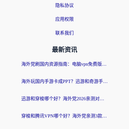
隐私协议
应用权限
联系我们
最新资讯
海外党刷国内资源指南：电脑vpn免费版真的能用吗？选对加速器才是关键
海外玩国内手游卡成PPT？迅游和奇游手游哪个好？附真实VPN评测及番茄加速器体验
迅游和穿梭哪个好？海外党2026亲测对比+免费vs付费选择指南，附番茄加速器实测体验
穿梭和腾讯VPN哪个好？海外党亲测3款热门回国加速器，附避坑指南