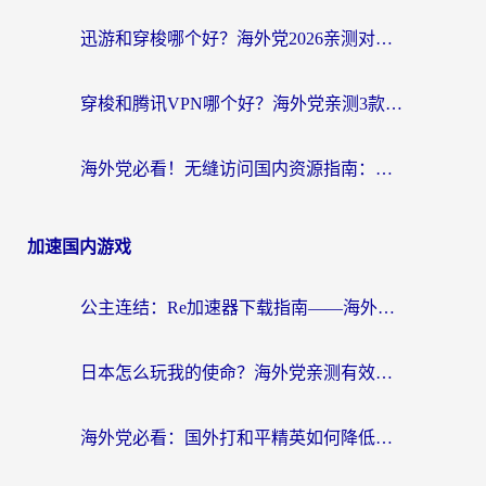
迅游和穿梭哪个好？海外党2026亲测对比+免费vs付费选择指南，附番茄加速器实测体验
穿梭和腾讯VPN哪个好？海外党亲测3款热门回国加速器，附避坑指南
海外党必看！无缝访问国内资源指南：从vpn官网下载到加速器选择（附番茄实测）
加速国内游戏
公主连结：Re加速器下载指南——海外党不再错过国服活动的秘密武器
日本怎么玩我的使命？海外党亲测有效的国服游戏加速指南（附避坑技巧）
海外党必看：国外打和平精英如何降低延迟？附3款热门国服游戏加速方案