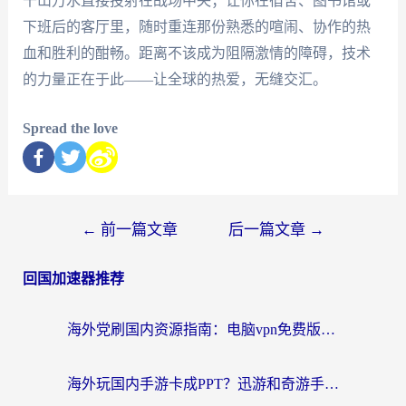
千山万水直接投射在战场中央；让你在宿舍、图书馆或
下班后的客厅里，随时重连那份熟悉的喧闹、协作的热
血和胜利的酣畅。距离不该成为阻隔激情的障碍，技术
的力量正在于此——让全球的热爱，无缝交汇。
Spread the love
←
前一篇文章
后一篇文章
→
回国加速器推荐
海外党刷国内资源指南：电脑vpn免费版真的能用吗？选对加速器才是关键
海外玩国内手游卡成PPT？迅游和奇游手游哪个好？附真实VPN评测及番茄加速器体验