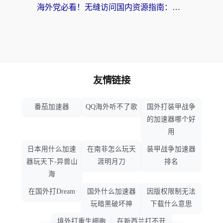
海外党必看！无缝访问国内资源指南：从vpn官网下载到加速器选择（附番茄实测）
友情链接
番茄加速器
QQ海外听不了歌
国外打装甲战争
的加速器哪个好
用
日本用什么加速
在南非怎么玩天
装甲战争加速器
器玩天下-异兽山
涯明月刀
排名
海
在国外打Dream
国外什么加速器
因版权限制无法
玩暗黑破坏神
下载什么意思
境外打重生细胞
在新西兰打不开