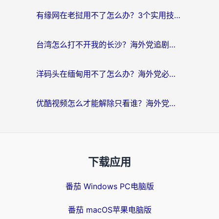
有缘网在老挝用不了怎么办？3个实用技巧解决海外访问国内服务难题
台湾怎么打不开我的长沙？海外党追剧看片、用环球时报不卡的实用指南
洋码头在缅甸用不了怎么办？海外党必备回国加速指南，解决追剧购物生活服务难题
优酷视频怎么才能解除只看谁？海外党亲测有效的追剧自由指南
下载应用
番茄 Windows PC电脑版
番茄 macOS苹果电脑版