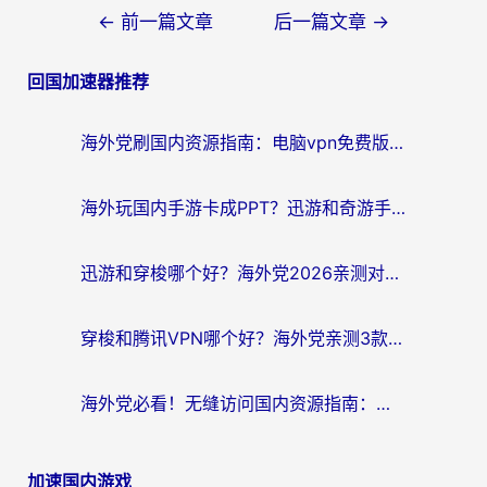
文
←
前一篇文章
后一篇文章
→
章
回国加速器推荐
导
航
海外党刷国内资源指南：电脑vpn免费版真的能用吗？选对加速器才是关键
海外玩国内手游卡成PPT？迅游和奇游手游哪个好？附真实VPN评测及番茄加速器体验
迅游和穿梭哪个好？海外党2026亲测对比+免费vs付费选择指南，附番茄加速器实测体验
穿梭和腾讯VPN哪个好？海外党亲测3款热门回国加速器，附避坑指南
海外党必看！无缝访问国内资源指南：从vpn官网下载到加速器选择（附番茄实测）
加速国内游戏