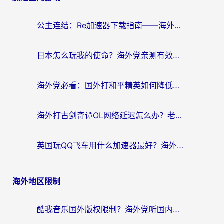
公主连结：Re加速器下载指南——海外党不再错过国服活动的秘密武器
日本怎么玩我的使命？海外党亲测有效的国服游戏加速指南（附避坑技巧）
海外党必看：国外打和平精英如何降低延迟？附3款热门国服游戏加速方案
海外打古剑奇谭OL网络延迟怎么办？老玩家亲测有效的加速器选择指南
英国玩QQ飞车用什么加速器最好？海外党亲测，告别漂移卡顿的终极选择
海外地区限制
酷我音乐国外版权限制？海外党听国内歌、玩游戏、看剧的一站式解决方案