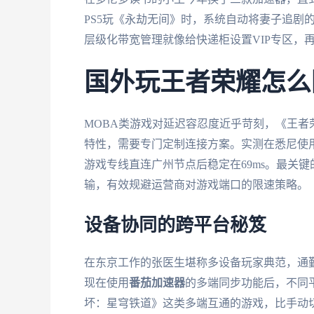
PS5玩《永劫无间》时，系统自动将妻子追剧
层级化带宽管理就像给快递柜设置VIP专区，
国外玩王者荣耀怎么
MOBA类游戏对延迟容忍度近乎苛刻，《王者
特性，需要专门定制连接方案。实测在悉尼使用
游戏专线直连广州节点后稳定在69ms。最关
输，有效规避运营商对游戏端口的限速策略。
设备协同的跨平台秘笈
在东京工作的张医生堪称多设备玩家典范，通勤时
现在使用
番茄加速器
的多端同步功能后，不同
坏：星穹铁道》这类多端互通的游戏，比手动切