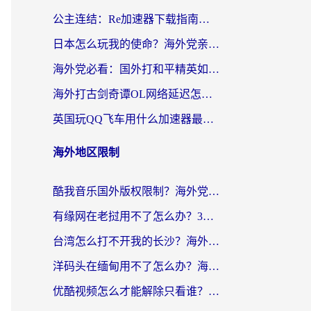
公主连结：Re加速器下载指南——海外党不再错过国服活动的秘密武器
日本怎么玩我的使命？海外党亲测有效的国服游戏加速指南（附避坑技巧）
海外党必看：国外打和平精英如何降低延迟？附3款热门国服游戏加速方案
海外打古剑奇谭OL网络延迟怎么办？老玩家亲测有效的加速器选择指南
英国玩QQ飞车用什么加速器最好？海外党亲测，告别漂移卡顿的终极选择
海外地区限制
酷我音乐国外版权限制？海外党听国内歌、玩游戏、看剧的一站式解决方案
有缘网在老挝用不了怎么办？3个实用技巧解决海外访问国内服务难题
台湾怎么打不开我的长沙？海外党追剧看片、用环球时报不卡的实用指南
洋码头在缅甸用不了怎么办？海外党必备回国加速指南，解决追剧购物生活服务难题
优酷视频怎么才能解除只看谁？海外党亲测有效的追剧自由指南