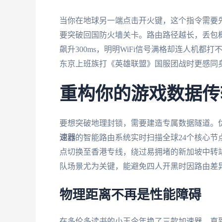
当你在地球另一端点击开火键，这个指令需要
要突破回国防火墙关卡。路由路径越长，丢包
飙升300ms，明明WiFi信号满格却连人机
东京上班族打《英雄联盟》国服团战时更感同
重构你的游戏数据传
要想突破地理封锁，需要建造专属数据隧道。
速器
的智能路由系统实时扫描全球24个核心
点切换至香港专线，绕过易拥堵的新加坡中转站
队场景尤为关键，能避免四人开黑时因路由差
物理距离不再是性能障碍
在多伦多读书的小王今年换了三款加速器，直到