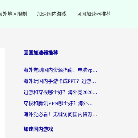
海外地区限制
加速国内游戏
回国加速器推荐
回国加速器推荐
海外党刷国内资源指南：电脑vpn免费版真的能用吗？选对加速器才是关键
海外玩国内手游卡成PPT？迅游和奇游手游哪个好？附真实VPN评测及番茄加速器体验
迅游和穿梭哪个好？海外党2026亲测对比+免费vs付费选择指南，附番茄加速器实测体验
穿梭和腾讯VPN哪个好？海外党亲测3款热门回国加速器，附避坑指南
海外党必看！无缝访问国内资源指南：从vpn官网下载到加速器选择（附番茄实测）
加速国内游戏