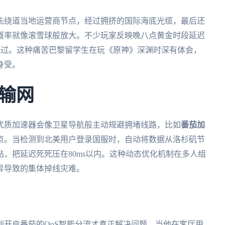
先绕道当地运营商节点，经过拥挤的国际海底光缆，最后还
概率就像滚雪球般放大。不少玩家反映晚八点黄金时段延迟
都打不过。这种痛苦巴黎留学生在玩《原神》深渊时深有体会，
身受。
输网
优质加速器会像卫星导航般主动规避拥堵线路，比如
番茄加
节点。当检测到北美用户登录国服时，自动将数据从洛杉矶节
，把延迟死死压在80ms以内。这种动态优化机制在多人组
异导致的集体掉线灾难。
开启番茄的QoS智能分流才真正解决问题。当他在客厅用