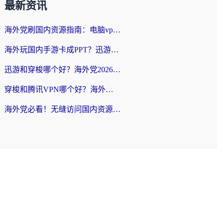
最新资讯
海外党刷国内资源指南：电脑vpn免费版真的能用吗？选对加速器才是关键
海外玩国内手游卡成PPT？迅游和奇游手游哪个好？附真实VPN评测及番茄加速器体验
迅游和穿梭哪个好？海外党2026亲测对比+免费vs付费选择指南，附番茄加速器实测体验
穿梭和腾讯VPN哪个好？海外党亲测3款热门回国加速器，附避坑指南
海外党必看！无缝访问国内资源指南：从vpn官网下载到加速器选择（附番茄实测）