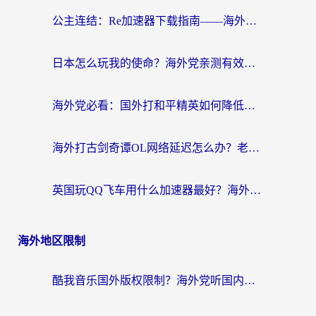
公主连结：Re加速器下载指南——海外党不再错过国服活动的秘密武器
日本怎么玩我的使命？海外党亲测有效的国服游戏加速指南（附避坑技巧）
海外党必看：国外打和平精英如何降低延迟？附3款热门国服游戏加速方案
海外打古剑奇谭OL网络延迟怎么办？老玩家亲测有效的加速器选择指南
英国玩QQ飞车用什么加速器最好？海外党亲测，告别漂移卡顿的终极选择
海外地区限制
酷我音乐国外版权限制？海外党听国内歌、玩游戏、看剧的一站式解决方案