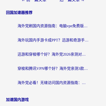
回国加速器推荐
海外党刷国内资源指南：电脑vpn免费版真的能用吗？选对加速器才是关键
海外玩国内手游卡成PPT？迅游和奇游手游哪个好？附真实VPN评测及番茄加速器体验
迅游和穿梭哪个好？海外党2026亲测对比+免费vs付费选择指南，附番茄加速器实测体验
穿梭和腾讯VPN哪个好？海外党亲测3款热门回国加速器，附避坑指南
海外党必看！无缝访问国内资源指南：从vpn官网下载到加速器选择（附番茄实测）
加速国内游戏