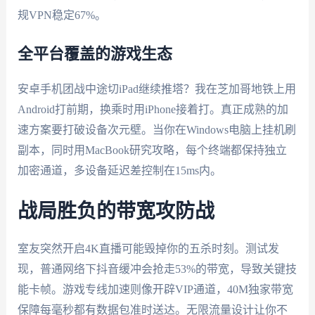
规VPN稳定67%。
全平台覆盖的游戏生态
安卓手机团战中途切iPad继续推塔？我在芝加哥地铁上用
Android打前期，换乘时用iPhone接着打。真正成熟的加
速方案要打破设备次元壁。当你在Windows电脑上挂机刷
副本，同时用MacBook研究攻略，每个终端都保持独立
加密通道，多设备延迟差控制在15ms内。
战局胜负的带宽攻防战
室友突然开启4K直播可能毁掉你的五杀时刻。测试发
现，普通网络下抖音缓冲会抢走53%的带宽，导致关键技
能卡帧。游戏专线加速则像开辟VIP通道，40M独家带宽
保障每毫秒都有数据包准时送达。无限流量设计让你不