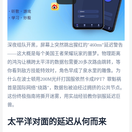
深夜组队开黑，屏幕上突然跳出猩红的"460ms"延迟警告
——这大概是每个美国王者荣耀玩家的噩梦。物理距离
的鸿沟让横跨太平洋的数据包需要20多次路由跳转，等
你看到敌方技能特效时，角色早成了泉水里的雕像。为
什么在波士顿用200M光纤打国服依然卡成PPT？罪魁祸
首是国际网络"绕路"，数据包被迫经过拥挤的公共节点。
这份终极指南将撕开迷雾，用实战经验教你驯服延迟巨
兽。
太平洋对面的延迟从何而来