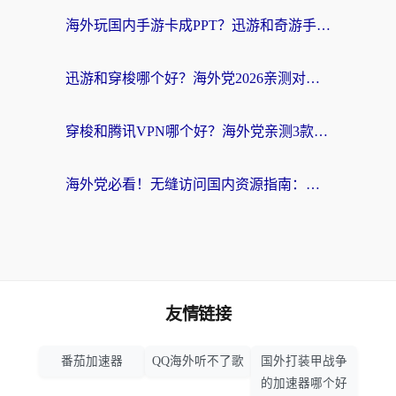
海外玩国内手游卡成PPT？迅游和奇游手游哪个好？附真实VPN评测及番茄加速器体验
迅游和穿梭哪个好？海外党2026亲测对比+免费vs付费选择指南，附番茄加速器实测体验
穿梭和腾讯VPN哪个好？海外党亲测3款热门回国加速器，附避坑指南
海外党必看！无缝访问国内资源指南：从vpn官网下载到加速器选择（附番茄实测）
友情链接
番茄加速器
QQ海外听不了歌
国外打装甲战争
的加速器哪个好