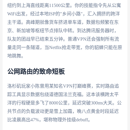
纽约到上海直线距离11500公里。你的技能指令先从公寓
WiFi出发，经过本地ISP的"乡间小路"，汇入拥挤的跨洋
主干道。高峰期就像货车挤进单车道，数据包频繁在东
京、新加坡等枢纽节点排队中转。到达腾讯服务器时，
队友的团战早已结束五分钟。普通VPN还会强制所有流
量走同一条隧道，当Netflix抢走带宽，你的貂蝉只能在原
地跳舞。
公网路由的致命短板
洛杉矶玩家小陈曾用某知名VPN打巅峰赛，实时路由追
踪工具显示数据包绕道德国法兰克福。这本该横跨太平
洋的行程硬是多飞了8000公里，延迟突破300ms大关。公
共节点的负载波动更是雪上加霜，晚八点黄金时段延迟
比凌晨高出47%，堪称物理外挂级debuff。