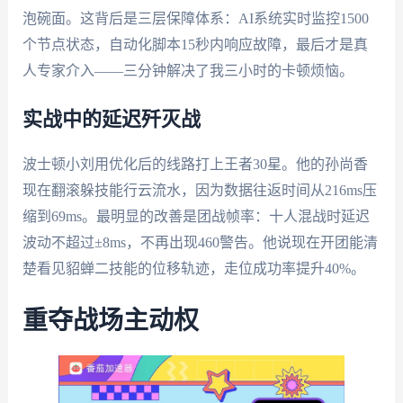
泡碗面。这背后是三层保障体系：AI系统实时监控1500
个节点状态，自动化脚本15秒内响应故障，最后才是真
人专家介入——三分钟解决了我三小时的卡顿烦恼。
实战中的延迟歼灭战
波士顿小刘用优化后的线路打上王者30星。他的孙尚香
现在翻滚躲技能行云流水，因为数据往返时间从216ms压
缩到69ms。最明显的改善是团战帧率：十人混战时延迟
波动不超过±8ms，不再出现460警告。他说现在开团能清
楚看见貂蝉二技能的位移轨迹，走位成功率提升40%。
重夺战场主动权