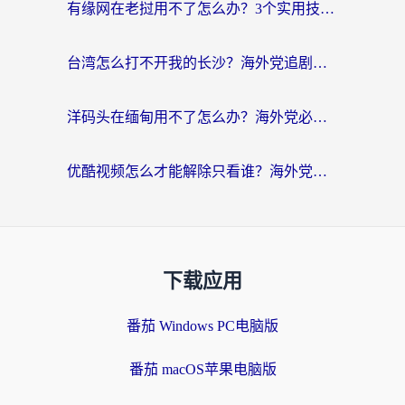
有缘网在老挝用不了怎么办？3个实用技巧解决海外访问国内服务难题
台湾怎么打不开我的长沙？海外党追剧看片、用环球时报不卡的实用指南
洋码头在缅甸用不了怎么办？海外党必备回国加速指南，解决追剧购物生活服务难题
优酷视频怎么才能解除只看谁？海外党亲测有效的追剧自由指南
下载应用
番茄 Windows PC电脑版
番茄 macOS苹果电脑版