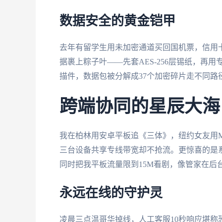
数据安全的黄金铠甲
去年有留学生用未加密通道买回国机票，信用
据裹上粽子叶——先套AES-256层锡纸，再
描件，数据包被分解成37个加密碎片走不同
跨端协同的星辰大海
我在柏林用安卓平板追《三体》，纽约女友用M
三台设备共享专线带宽却不抢流。更惊喜的是系
同时把我平板流量限到15M看剧，像管家在后
永远在线的守护灵
凌晨三点温哥华掉线，人工客服10秒响应堪