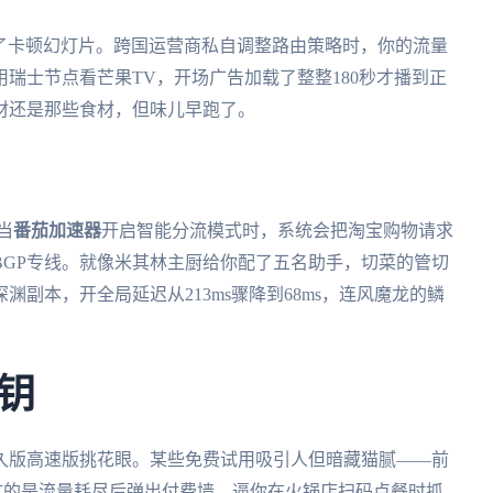
成了卡顿幻灯片。跨国运营商私自调整路由策略时，你的流量
瑞士节点看芒果TV，开场广告加载了整整180秒才播到正
材还是那些食材，但味儿早跑了。
当
番茄加速器
开启智能分流模式时，系统会把淘宝购物请求
BGP专线。就像米其林主厨给你配了五名助手，切菜的管切
副本，开全局延迟从213ms骤降到68ms，连风魔龙的鳞
钥
久版高速版挑花眼。某些免费试用吸引人但暗藏猫腻——前
更坑的是流量耗尽后弹出付费墙，逼你在火锅店扫码点餐时抓