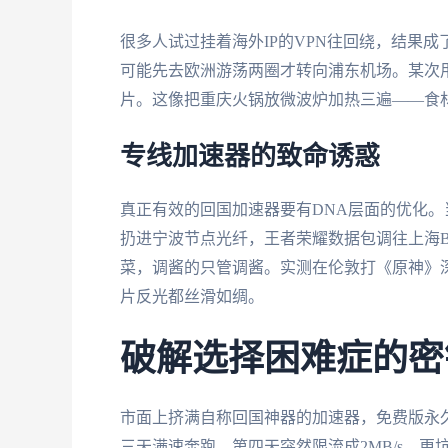
很多人试过挂着海外IP的VPN往回绕，结果
可能先去欧洲游荡两圈才转向浦东机场。某次用
片。这像把重庆火锅放微波炉加热三遍——食
专线加速器的致命诱惑
真正有效的回国加速器要有DNA层面的优化。
扔进宁波节点光纤，王者荣耀数据包调往上海
菜，调酱的只管调酱。实测在伦敦打《原神》深渊
片反光都丝滑如绸。
破解选择困难症的密
市面上挤满自称回国神器的加速器，免费版永
三天满速奔跑，第四天突然限流成2MB/s。