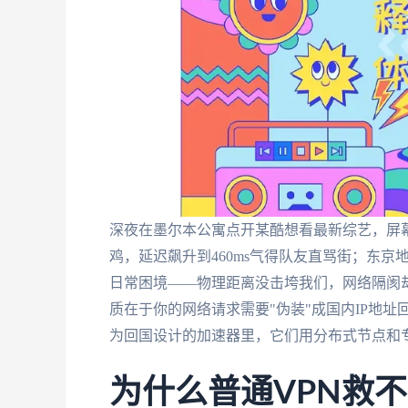
深夜在墨尔本公寓点开某酷想看最新综艺，屏幕
鸡，延迟飙升到460ms气得队友直骂街；东京
日常困境——物理距离没击垮我们，网络隔阂
质在于你的网络请求需要"伪装"成国内IP地
为回国设计的加速器里，它们用分布式节点和
为什么普通VPN救