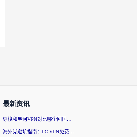
最新资讯
穿梭和星河VPN对比哪个回国效果更好？海外党亲测5款加速器的无缝访问指南
海外党避坑指南：PC VPN免费？别盲目！教你选对回国加速器无缝刷国内资源