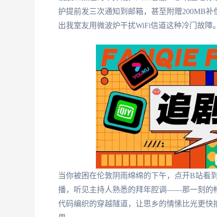
护提前发三次通知到邮箱，甚至附赠200MB
出我室友用微波炉干扰WiFi信道这种冷门故障
当你被困在伦敦阴雨绵绵的下午，点开B站看
播，听见主持人熟悉的拜年腔调——那一刻的
代码编织的穿越隧道，让思乡的情愫比光更快