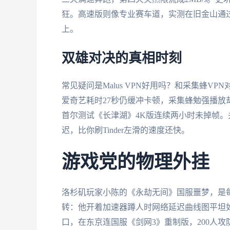
狂。高速版则像专业赛车道，实测在旧金山通过番
上。
双雄对决的真相时刻
常见疑问是Malus VPN好用吗？和采集蜂V
爱奇艺耗时27秒仍缓冲卡顿，采集蜂勉强播放
首尔测试《长津湖》4K版连续两小时未掉帧。
迟，比你刷Tinder左滑的速度还快。
游戏党的物理外挂
洛杉矶玩家小陈的《永劫无间》国服噩梦，是
转：他开着加速器蹲人时网络延迟曲线图平坦
口，在东京连国服《剑网3》重制版，200人