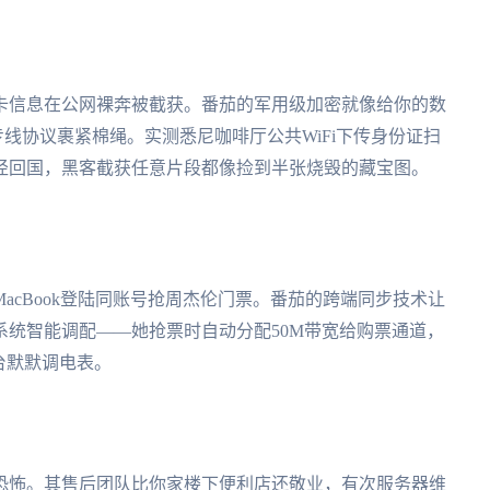
卡信息在公网裸奔被截获。番茄的军用级加密就像给你的数
用专线协议裹紧棉绳。实测悉尼咖啡厅公共WiFi下传身份证扫
路径回国，黑客截获任意片段都像捡到半张烧毁的藏宝图。
acBook登陆同账号抢周杰伦门票。番茄的跨端同步技术让
统智能调配——她抢票时自动分配50M带宽给购票通道，
台默默调电表。
称恐怖。其售后团队比你家楼下便利店还敬业，有次服务器维