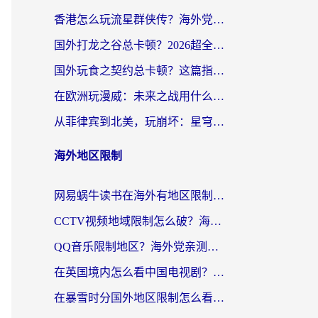
香港怎么玩流星群侠传？海外党国服游戏不卡顿的终极解决方案
国外打龙之谷总卡顿？2026超全指南：选对加速器，龙之谷星战前夜激战2都能丝滑畅玩
国外玩食之契约总卡顿？这篇指南帮你选对加速器（附瑞士地鼠传奇、菲律宾纳萨力克之王方案）
在欧洲玩漫威：未来之战用什么加速器最好用？老玩家亲测避坑指南
从菲律宾到北美，玩崩坏：星穹铁道用什么加速器好？我试过5款后选了它
海外地区限制
网易蜗牛读书在海外有地区限制怎么破解？3个实用方案帮你畅读无阻（附缅甸美国使用技巧）
CCTV视频地域限制怎么破？海外党亲测有效的回国加速解决方案
QQ音乐限制地区？海外党亲测有效的回国加速器选择指南（附听书音乐全攻略）
在英国境内怎么看中国电视剧？留英党亲测有效的追剧自由指南
在暴雪时分国外地区限制怎么看？海外党亲测有效的回国加速指南