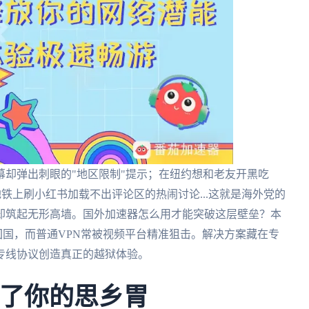
却弹出刺眼的"地区限制"提示；在纽约想和老友开黑吃
地铁上刷小红书加载不出评论区的热闹讨论...这就是海外党的
却筑起无形高墙。国外加速器怎么用才能突破这层壁垒？本
址回国，而普通VPN常被视频平台精准狙击。解决方案藏在专
专线协议创造真正的越狱体验。
不了你的思乡胃