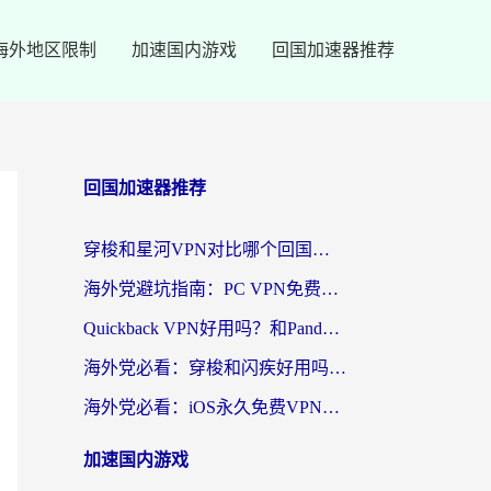
海外地区限制
加速国内游戏
回国加速器推荐
回国加速器推荐
穿梭和星河VPN对比哪个回国效果更好？海外党亲测5款加速器的无缝访问指南
海外党避坑指南：PC VPN免费？别盲目！教你选对回国加速器无缝刷国内资源
Quickback VPN好用吗？和PandaCN VPN对比哪个回国效果更好？海外党必看的真实体验指南
海外党必看：穿梭和闪疾好用吗？3步教你选对回国加速器，无缝刷剧玩Steam
海外党必看：iOS永久免费VPN真的存在吗？教你选对回国加速器无缝刷国内资源
加速国内游戏