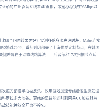
茄的广州影音专线看4K直播，带宽稳稳锁在93Mbps以
PN对比哪个回国效果更好？实测多伦多晚高峰时段，Malus连接
却频繁跳720P。番茄则因部署了上海优酷定制节点，在韩国
关键差异在于动态线路算法——后者每秒17次扫描节点延
每次振刀都慢半拍被反杀。改用游戏加速专线后发生魔幻逆
如科罗拉多大峡谷。更绝的是智能识别到网易UU加速器端
攻防战技能特效全开也不掉包。