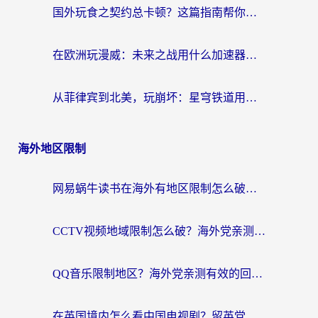
国外玩食之契约总卡顿？这篇指南帮你选对加速器（附瑞士地鼠传奇、菲律宾纳萨力克之王方案）
在欧洲玩漫威：未来之战用什么加速器最好用？老玩家亲测避坑指南
从菲律宾到北美，玩崩坏：星穹铁道用什么加速器好？我试过5款后选了它
海外地区限制
网易蜗牛读书在海外有地区限制怎么破解？3个实用方案帮你畅读无阻（附缅甸美国使用技巧）
CCTV视频地域限制怎么破？海外党亲测有效的回国加速解决方案
QQ音乐限制地区？海外党亲测有效的回国加速器选择指南（附听书音乐全攻略）
在英国境内怎么看中国电视剧？留英党亲测有效的追剧自由指南