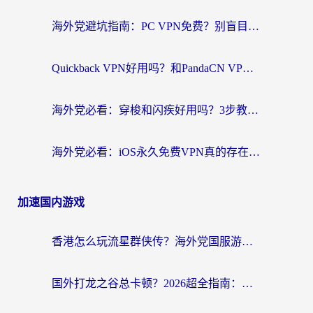
海外党避坑指南：PC VPN免费？别盲目！教你选对回国加速器无缝刷国内资源
Quickback VPN好用吗？和PandaCN VPN对比哪个回国效果更好？海外党必看的真实体验指南
海外党必看：穿梭和闪疾好用吗？3步教你选对回国加速器，无缝刷剧玩Steam
海外党必看：iOS永久免费VPN真的存在吗？教你选对回国加速器无缝刷国内资源
加速国内游戏
香港怎么玩流星群侠传？海外党国服游戏不卡顿的终极解决方案
国外打龙之谷总卡顿？2026超全指南：选对加速器，龙之谷星战前夜激战2都能丝滑畅玩