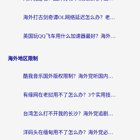
海外打古剑奇谭OL网络延迟怎么办？老玩家亲测有效的加速器选择指南
英国玩QQ飞车用什么加速器最好？海外党亲测，告别漂移卡顿的终极选择
海外地区限制
酷我音乐国外版权限制？海外党听国内歌、玩游戏、看剧的一站式解决方案
有缘网在老挝用不了怎么办？3个实用技巧解决海外访问国内服务难题
台湾怎么打不开我的长沙？海外党追剧看片、用环球时报不卡的实用指南
洋码头在缅甸用不了怎么办？海外党必备回国加速指南，解决追剧购物生活服务难题