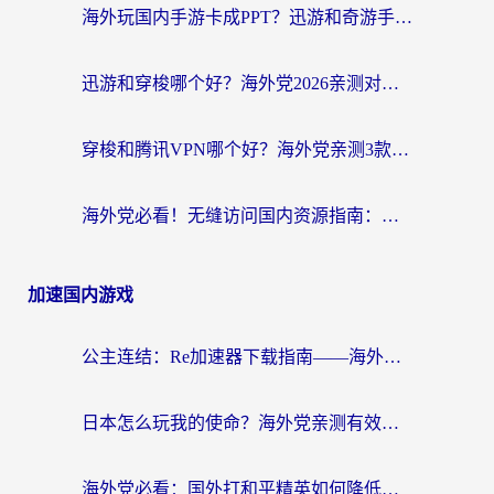
海外玩国内手游卡成PPT？迅游和奇游手游哪个好？附真实VPN评测及番茄加速器体验
迅游和穿梭哪个好？海外党2026亲测对比+免费vs付费选择指南，附番茄加速器实测体验
穿梭和腾讯VPN哪个好？海外党亲测3款热门回国加速器，附避坑指南
海外党必看！无缝访问国内资源指南：从vpn官网下载到加速器选择（附番茄实测）
加速国内游戏
公主连结：Re加速器下载指南——海外党不再错过国服活动的秘密武器
日本怎么玩我的使命？海外党亲测有效的国服游戏加速指南（附避坑技巧）
海外党必看：国外打和平精英如何降低延迟？附3款热门国服游戏加速方案