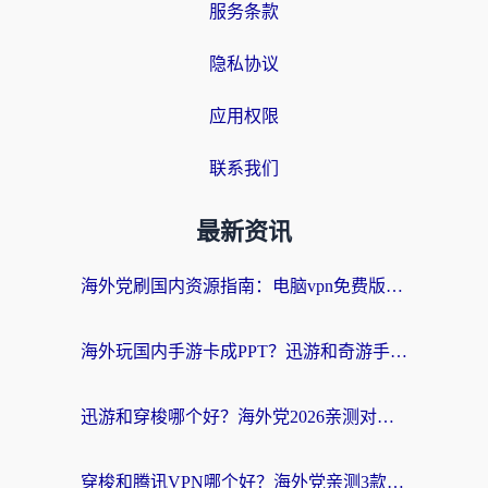
服务条款
隐私协议
应用权限
联系我们
最新资讯
海外党刷国内资源指南：电脑vpn免费版真的能用吗？选对加速器才是关键
海外玩国内手游卡成PPT？迅游和奇游手游哪个好？附真实VPN评测及番茄加速器体验
迅游和穿梭哪个好？海外党2026亲测对比+免费vs付费选择指南，附番茄加速器实测体验
穿梭和腾讯VPN哪个好？海外党亲测3款热门回国加速器，附避坑指南