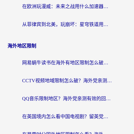
在欧洲玩漫威：未来之战用什么加速器最好用？老玩家亲测避坑指南
从菲律宾到北美，玩崩坏：星穹铁道用什么加速器好？我试过5款后选了它
海外地区限制
网易蜗牛读书在海外有地区限制怎么破解？3个实用方案帮你畅读无阻（附缅甸美国使用技巧）
CCTV视频地域限制怎么破？海外党亲测有效的回国加速解决方案
QQ音乐限制地区？海外党亲测有效的回国加速器选择指南（附听书音乐全攻略）
在英国境内怎么看中国电视剧？留英党亲测有效的追剧自由指南