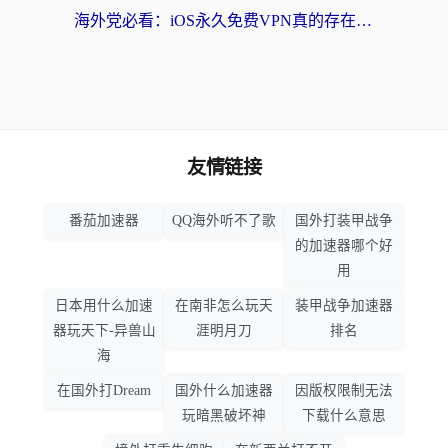
海外党必看：iOS永久免费VPN真的存在吗？教你选对回国加速器无缝刷国内资源
友情链接
番茄加速器
QQ海外听不了歌
国外打装甲战争
的加速器哪个好
用
日本用什么加速
在南非怎么玩天
装甲战争加速器
器玩天下-异兽山
涯明月刀
排名
海
在国外打Dream
国外什么加速器
因版权限制无法
玩暗黑破坏神
下载什么意思