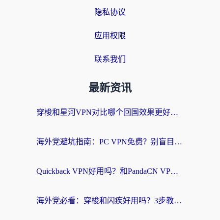
隐私协议
应用权限
联系我们
最新资讯
穿梭和星河VPN对比哪个回国效果更好？海外党亲测5款加速器的无缝访问指南
海外党避坑指南：PC VPN免费？别盲目！教你选对回国加速器无缝刷国内资源
Quickback VPN好用吗？和PandaCN VPN对比哪个回国效果更好？海外党必看的真实体验指南
海外党必看：穿梭和闪疾好用吗？3步教你选对回国加速器，无缝刷剧玩Steam