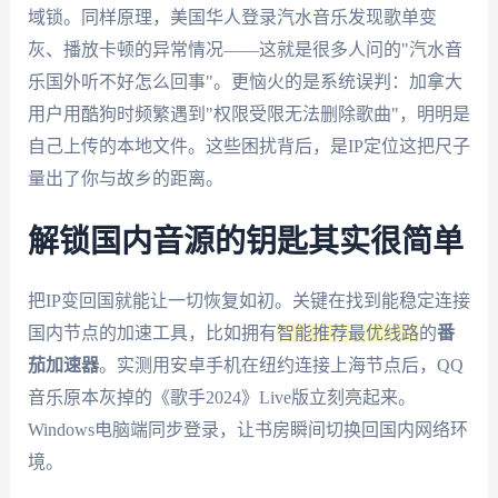
域锁。同样原理，美国华人登录汽水音乐发现歌单变
灰、播放卡顿的异常情况——这就是很多人问的"汽水音
乐国外听不好怎么回事"。更恼火的是系统误判：加拿大
用户用酷狗时频繁遇到"权限受限无法删除歌曲"，明明是
自己上传的本地文件。这些困扰背后，是IP定位这把尺子
量出了你与故乡的距离。
解锁国内音源的钥匙其实很简单
把IP变回国就能让一切恢复如初。关键在找到能稳定连接
国内节点的加速工具，比如拥有
智能推荐最优线路
的
番
茄加速器
。实测用安卓手机在纽约连接上海节点后，QQ
音乐原本灰掉的《歌手2024》Live版立刻亮起来。
Windows电脑端同步登录，让书房瞬间切换回国内网络环
境。