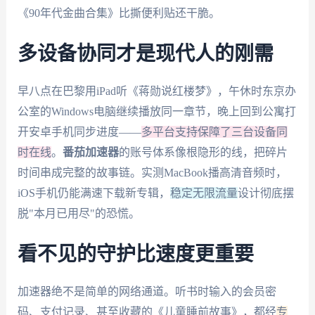
《90年代金曲合集》比撕便利贴还干脆。
多设备协同才是现代人的刚需
早八点在巴黎用iPad听《蒋勋说红楼梦》，午休时东京办
公室的Windows电脑继续播放同一章节，晚上回到公寓打
开安卓手机同步进度——
多平台支持保障了三台设备同
时在线
。
番茄加速器
的账号体系像根隐形的线，把碎片
时间串成完整的故事链。实测MacBook播高清音频时，
iOS手机仍能满速下载新专辑，
稳定无限流量
设计彻底摆
脱"本月已用尽"的恐慌。
看不见的守护比速度更重要
加速器绝不是简单的网络通道。听书时输入的会员密
码、支付记录、甚至收藏的《儿童睡前故事》，都经
专