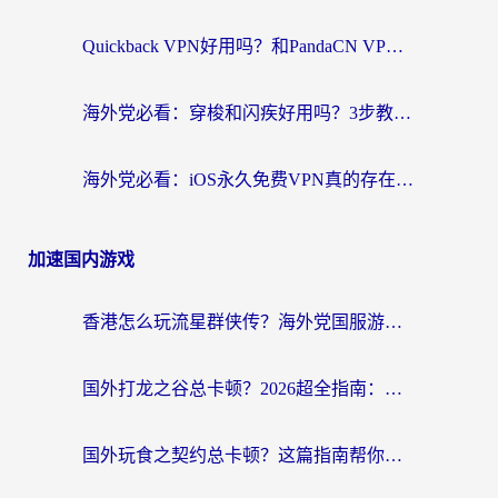
Quickback VPN好用吗？和PandaCN VPN对比哪个回国效果更好？海外党必看的真实体验指南
海外党必看：穿梭和闪疾好用吗？3步教你选对回国加速器，无缝刷剧玩Steam
海外党必看：iOS永久免费VPN真的存在吗？教你选对回国加速器无缝刷国内资源
加速国内游戏
香港怎么玩流星群侠传？海外党国服游戏不卡顿的终极解决方案
国外打龙之谷总卡顿？2026超全指南：选对加速器，龙之谷星战前夜激战2都能丝滑畅玩
国外玩食之契约总卡顿？这篇指南帮你选对加速器（附瑞士地鼠传奇、菲律宾纳萨力克之王方案）