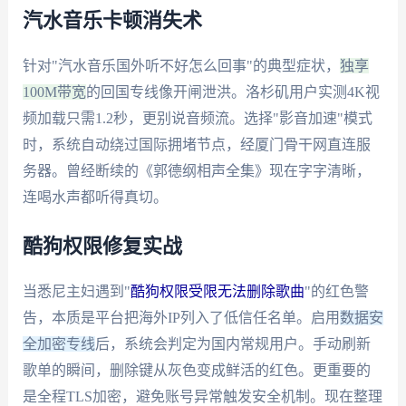
汽水音乐卡顿消失术
针对"汽水音乐国外听不好怎么回事"的典型症状，
独享
100M带宽
的回国专线像开闸泄洪。洛杉矶用户实测4K视
频加载只需1.2秒，更别说音频流。选择"影音加速"模式
时，系统自动绕过国际拥堵节点，经厦门骨干网直连服
务器。曾经断续的《郭德纲相声全集》现在字字清晰，
连喝水声都听得真切。
酷狗权限修复实战
当悉尼主妇遇到"
酷狗权限受限无法删除歌曲
"的红色警
告，本质是平台把海外IP列入了低信任名单。启用
数据安
全加密专线
后，系统会判定为国内常规用户。手动刷新
歌单的瞬间，删除键从灰色变成鲜活的红色。更重要的
是全程TLS加密，避免账号异常触发安全机制。现在整理