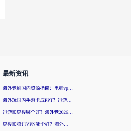
最新资讯
海外党刷国内资源指南：电脑vpn免费版真的能用吗？选对加速器才是关键
海外玩国内手游卡成PPT？迅游和奇游手游哪个好？附真实VPN评测及番茄加速器体验
迅游和穿梭哪个好？海外党2026亲测对比+免费vs付费选择指南，附番茄加速器实测体验
穿梭和腾讯VPN哪个好？海外党亲测3款热门回国加速器，附避坑指南