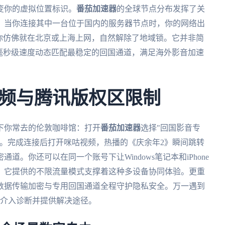
变你的虚拟位置标识。
番茄加速器
的全球节点分布发挥了关
，当你连接其中一台位于国内的服务器节点时，你的网络出
你仿佛就在北京或上海上网，自然解除了地域锁。它并非简
毫秒级速度动态匹配最稳定的回国通道，满足海外影音加速
频与腾讯版权区限制
下你常去的伦敦咖啡馆：打开
番茄加速器
选择"回国影音专
器。完成连接后打开咪咕视频，热播的《庆余年2》瞬间跳转
。你还可以在同一个账号下让Windows笔记本和iPhone
。它提供的不限流量模式支撑着这种多设备协同体验。更重
数据传输加密与专用回国通道全程守护隐私安全。万一遇到
内介入诊断并提供解决途径。