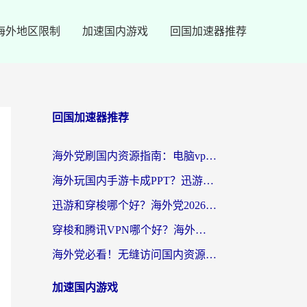
海外地区限制
加速国内游戏
回国加速器推荐
回国加速器推荐
海外党刷国内资源指南：电脑vpn免费版真的能用吗？选对加速器才是关键
海外玩国内手游卡成PPT？迅游和奇游手游哪个好？附真实VPN评测及番茄加速器体验
迅游和穿梭哪个好？海外党2026亲测对比+免费vs付费选择指南，附番茄加速器实测体验
穿梭和腾讯VPN哪个好？海外党亲测3款热门回国加速器，附避坑指南
海外党必看！无缝访问国内资源指南：从vpn官网下载到加速器选择（附番茄实测）
加速国内游戏