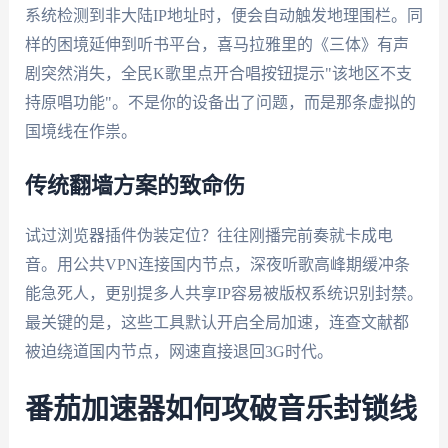
系统检测到非大陆IP地址时，便会自动触发地理围栏。同
样的困境延伸到听书平台，喜马拉雅里的《三体》有声
剧突然消失，全民K歌里点开合唱按钮提示"该地区不支
持原唱功能"。不是你的设备出了问题，而是那条虚拟的
国境线在作祟。
传统翻墙方案的致命伤
试过浏览器插件伪装定位？往往刚播完前奏就卡成电
音。用公共VPN连接国内节点，深夜听歌高峰期缓冲条
能急死人，更别提多人共享IP容易被版权系统识别封禁。
最关键的是，这些工具默认开启全局加速，连查文献都
被迫绕道国内节点，网速直接退回3G时代。
番茄加速器如何攻破音乐封锁线