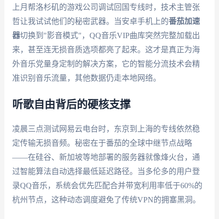
上月帮洛杉矶的游戏公司调试回国专线时，技术主管张
哲让我试试他们的秘密武器。当安卓手机上的
番茄加速
器
切换到"影音模式"，QQ音乐VIP曲库突然完整加载出
来，甚至连无损音质选项都亮了起来。这才是真正为海
外音乐党量身定制的解决方案，它的智能分流技术会精
准识别音乐流量，其他数据仍走本地网络。
听歌自由背后的硬核支撑
凌晨三点测试网易云电台时，东京到上海的专线依然稳
定传输无损音频。秘密在于番茄的全球中继节点战略
——在硅谷、新加坡等地部署的服务器就像烽火台，通
过智能算法自动选择最低延迟路径。当多伦多的用户登
录QQ音乐，系统会优先匹配合并带宽利用率低于60%的
杭州节点，这种动态调度避免了传统VPN的拥塞黑洞。