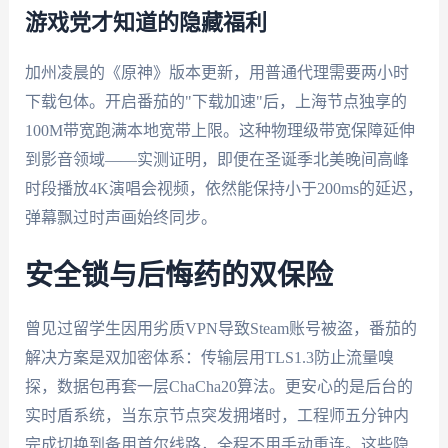
游戏党才知道的隐藏福利
加州凌晨的《原神》版本更新，用普通代理需要两小时
下载包体。开启番茄的"下载加速"后，上海节点独享的
100M带宽跑满本地宽带上限。这种物理级带宽保障延伸
到影音领域——实测证明，即便在圣诞季北美晚间高峰
时段播放4K演唱会视频，依然能保持小于200ms的延迟，
弹幕飘过时声画始终同步。
安全锁与后悔药的双保险
曾见过留学生因用劣质VPN导致Steam账号被盗，番茄的
解决方案是双加密体系：传输层用TLS1.3防止流量嗅
探，数据包再套一层ChaCha20算法。更安心的是后台的
实时盾系统，当东京节点突发拥堵时，工程师五分钟内
完成切换到备用首尔线路，全程不用手动重连。这些隐