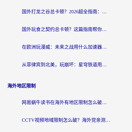
国外打龙之谷总卡顿？2026超全指南：选对加速器，龙之谷星战前夜激战2都能丝滑畅玩
国外玩食之契约总卡顿？这篇指南帮你选对加速器（附瑞士地鼠传奇、菲律宾纳萨力克之王方案）
在欧洲玩漫威：未来之战用什么加速器最好用？老玩家亲测避坑指南
从菲律宾到北美，玩崩坏：星穹铁道用什么加速器好？我试过5款后选了它
海外地区限制
网易蜗牛读书在海外有地区限制怎么破解？3个实用方案帮你畅读无阻（附缅甸美国使用技巧）
CCTV视频地域限制怎么破？海外党亲测有效的回国加速解决方案