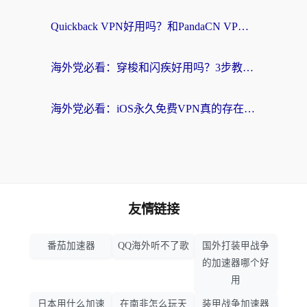
Quickback VPN好用吗？和PandaCN VPN对比哪个回国效果更好？海外党必看的真实体验指南
海外党必看：穿梭和闪疾好用吗？3步教你选对回国加速器，无缝刷剧玩Steam
海外党必看：iOS永久免费VPN真的存在吗？教你选对回国加速器无缝刷国内资源
友情链接
番茄加速器
QQ海外听不了歌
国外打装甲战争
的加速器哪个好
用
日本用什么加速
在南非怎么玩天
装甲战争加速器