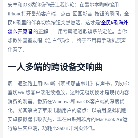
安卓和iOS端的操作最让我惊艳：在墨尔本咖啡馆用
iPhone打开番茄客户端，点击"回国影音"按钮的瞬间，全
民K歌里的伴奏切换按钮突然复活。这才是'
全民k歌海外
怎么开原唱
'的正解——用专属通道欺骗系统定位。当你
想教外国室友唱《告白气球》，终于不用再手动扒原声
伴奏了。
一人多端的跨设备交响曲
周二通勤路上用iPad听《明朝那些事儿》有声书，到办公
室切Win版客户端继续播放，这种无缝切换才是现代内容
消费的刚需。番茄在Windows和macOS客户端的深度优
化，尤其解决了苹果电脑用户的痛点：以前用虚拟机跑
安卓模拟器卡顿发热，现在M系列芯片的MacBook Air运
行原生客户端，功耗比Safari开网页还低。