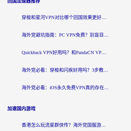
回国加速器推荐
穿梭和星河VPN对比哪个回国效果更好？海外党亲测5款加速器的无缝访问指南
海外党避坑指南：PC VPN免费？别盲目！教你选对回国加速器无缝刷国内资源
Quickback VPN好用吗？和PandaCN VPN对比哪个回国效果更好？海外党必看的真实体验指南
海外党必看：穿梭和闪疾好用吗？3步教你选对回国加速器，无缝刷剧玩Steam
海外党必看：iOS永久免费VPN真的存在吗？教你选对回国加速器无缝刷国内资源
加速国内游戏
香港怎么玩流星群侠传？海外党国服游戏不卡顿的终极解决方案