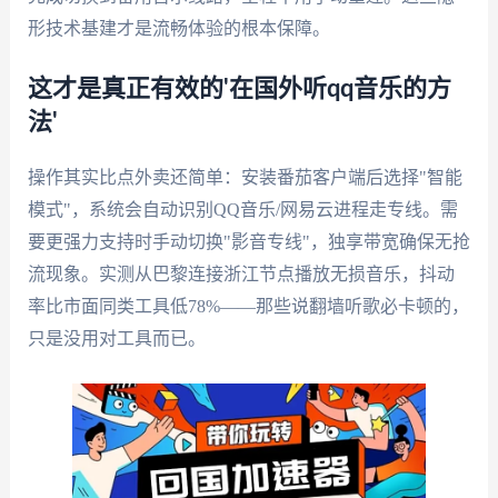
形技术基建才是流畅体验的根本保障。
这才是真正有效的'在国外听qq音乐的方
法'
操作其实比点外卖还简单：安装番茄客户端后选择"智能
模式"，系统会自动识别QQ音乐/网易云进程走专线。需
要更强力支持时手动切换"影音专线"，独享带宽确保无抢
流现象。实测从巴黎连接浙江节点播放无损音乐，抖动
率比市面同类工具低78%——那些说翻墙听歌必卡顿的，
只是没用对工具而已。