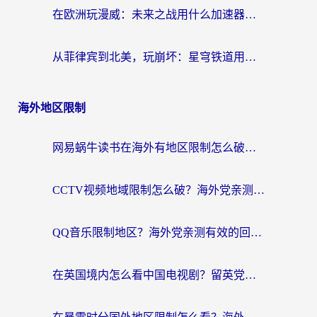
在欧洲玩漫威：未来之战用什么加速器最好用？老玩家亲测避坑指南
从菲律宾到北美，玩崩坏：星穹铁道用什么加速器好？我试过5款后选了它
海外地区限制
网易蜗牛读书在海外有地区限制怎么破解？3个实用方案帮你畅读无阻（附缅甸美国使用技巧）
CCTV视频地域限制怎么破？海外党亲测有效的回国加速解决方案
QQ音乐限制地区？海外党亲测有效的回国加速器选择指南（附听书音乐全攻略）
在英国境内怎么看中国电视剧？留英党亲测有效的追剧自由指南