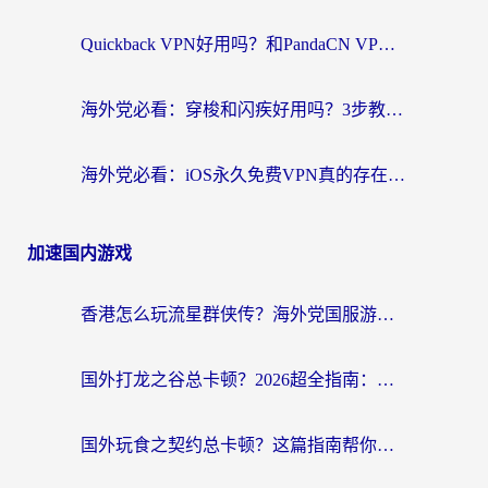
Quickback VPN好用吗？和PandaCN VPN对比哪个回国效果更好？海外党必看的真实体验指南
海外党必看：穿梭和闪疾好用吗？3步教你选对回国加速器，无缝刷剧玩Steam
海外党必看：iOS永久免费VPN真的存在吗？教你选对回国加速器无缝刷国内资源
加速国内游戏
香港怎么玩流星群侠传？海外党国服游戏不卡顿的终极解决方案
国外打龙之谷总卡顿？2026超全指南：选对加速器，龙之谷星战前夜激战2都能丝滑畅玩
国外玩食之契约总卡顿？这篇指南帮你选对加速器（附瑞士地鼠传奇、菲律宾纳萨力克之王方案）