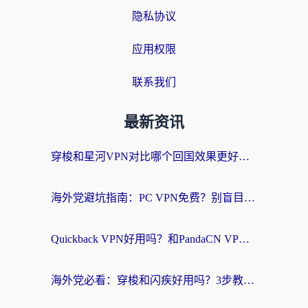
隐私协议
应用权限
联系我们
最新资讯
穿梭和星河VPN对比哪个回国效果更好？海外党亲测5款加速器的无缝访问指南
海外党避坑指南：PC VPN免费？别盲目！教你选对回国加速器无缝刷国内资源
Quickback VPN好用吗？和PandaCN VPN对比哪个回国效果更好？海外党必看的真实体验指南
海外党必看：穿梭和闪疾好用吗？3步教你选对回国加速器，无缝刷剧玩Steam