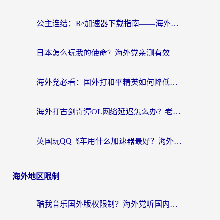
公主连结：Re加速器下载指南——海外党不再错过国服活动的秘密武器
日本怎么玩我的使命？海外党亲测有效的国服游戏加速指南（附避坑技巧）
海外党必看：国外打和平精英如何降低延迟？附3款热门国服游戏加速方案
海外打古剑奇谭OL网络延迟怎么办？老玩家亲测有效的加速器选择指南
英国玩QQ飞车用什么加速器最好？海外党亲测，告别漂移卡顿的终极选择
海外地区限制
酷我音乐国外版权限制？海外党听国内歌、玩游戏、看剧的一站式解决方案