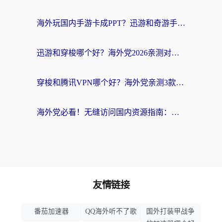
海外玩国内手游卡成PPT？迅游和奇游手游哪个好？附真实VPN评测及番茄加速器体验
迅游和穿梭哪个好？海外党2026亲测对比+免费vs付费选择指南，附番茄加速器实测体验
穿梭和腾讯VPN哪个好？海外党亲测3款热门回国加速器，附避坑指南
海外党必看！无缝访问国内资源指南：从vpn官网下载到加速器选择（附番茄实测）
友情链接
番茄加速器
QQ海外听不了歌
国外打装甲战争