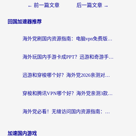
←
前一篇文章
后一篇文章
→
回国加速器推荐
海外党刷国内资源指南：电脑vpn免费版真的能用吗？选对加速器才是关键
海外玩国内手游卡成PPT？迅游和奇游手游哪个好？附真实VPN评测及番茄加速器体验
迅游和穿梭哪个好？海外党2026亲测对比+免费vs付费选择指南，附番茄加速器实测体验
穿梭和腾讯VPN哪个好？海外党亲测3款热门回国加速器，附避坑指南
海外党必看！无缝访问国内资源指南：从vpn官网下载到加速器选择（附番茄实测）
加速国内游戏