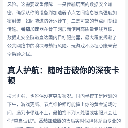
风险。这需要双重保障：一是传输层面的
数据安全加
密
，确保从你的设备到加速器节点之间信息被高强度加
密封装，如同装进防弹运钞车；二是可靠的节点间
专线
传输
。
番茄加速器
在骨干网层面使用高质量专线互联，
数据走安全隧道直达国内目标服务器，最大程度规避了
公共网络中的嗅探与劫持风险。玩游戏不必担心账号安
全后顾之忧。
真人护航：随时击破你的深夜卡
顿
技术再强，也难保没有突发状况。国内半夜正是欧洲的
下午，游戏更新、节点维护都可能撞上你的黄金游戏时
间。遇到卡顿连不上，最怕找不到人处理或客服只会让
你“重启试试”。
番茄加速器
的
售后实时保障
体系由专业的