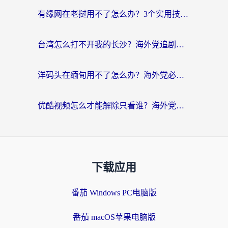
有缘网在老挝用不了怎么办？3个实用技巧解决海外访问国内服务难题
台湾怎么打不开我的长沙？海外党追剧看片、用环球时报不卡的实用指南
洋码头在缅甸用不了怎么办？海外党必备回国加速指南，解决追剧购物生活服务难题
优酷视频怎么才能解除只看谁？海外党亲测有效的追剧自由指南
下载应用
番茄 Windows PC电脑版
番茄 macOS苹果电脑版