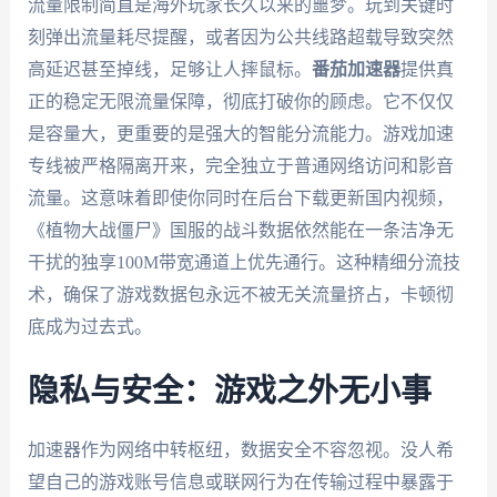
流量限制简直是海外玩家长久以来的噩梦。玩到关键时
刻弹出流量耗尽提醒，或者因为公共线路超载导致突然
高延迟甚至掉线，足够让人摔鼠标。
番茄加速器
提供真
正的
稳定无限流量
保障，彻底打破你的顾虑。它不仅仅
是容量大，更重要的是强大的智能分流能力。游戏加速
专线被严格隔离开来，完全独立于普通网络访问和影音
流量。这意味着即使你同时在后台下载更新国内视频，
《植物大战僵尸》国服的战斗数据依然能在一条洁净无
干扰的
独享100M带宽
通道上优先通行。这种精细分流技
术，确保了游戏数据包永远不被无关流量挤占，卡顿彻
底成为过去式。
隐私与安全：游戏之外无小事
加速器作为网络中转枢纽，数据安全不容忽视。没人希
望自己的游戏账号信息或联网行为在传输过程中暴露于