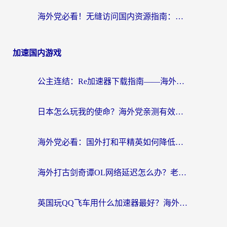
海外党必看！无缝访问国内资源指南：从vpn官网下载到加速器选择（附番茄实测）
加速国内游戏
公主连结：Re加速器下载指南——海外党不再错过国服活动的秘密武器
日本怎么玩我的使命？海外党亲测有效的国服游戏加速指南（附避坑技巧）
海外党必看：国外打和平精英如何降低延迟？附3款热门国服游戏加速方案
海外打古剑奇谭OL网络延迟怎么办？老玩家亲测有效的加速器选择指南
英国玩QQ飞车用什么加速器最好？海外党亲测，告别漂移卡顿的终极选择