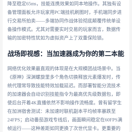
降至稳定65ms，技能连携效果如同本地操作。其独有设
备管理面板允许玩家用PC端挂机刷图时，手机端同步进
行交易所拍卖——多端协同作战体验彻底颠覆传统单设
备操作模式。尤其对需要实时交易的玩家而言，数据传
输的加密特性犹如为虚拟资产上了双重保险锁。
战场即视感：当加速器成为你的第二本能
网络优化效果最直观的体现是在大规模团战场景中。当
《原神》深渊螺旋里多个角色切换释放元素爆发时，传
统代理常导致技能特效加载延迟。而部署智能分流技术
的加速器会自动识别技能指令为最高优先级数据包，即
使后台开着4K直播依然不影响操作流畅度。曾有留学生
在加洲宿舍测试：未加速时联机副本平均帧率暴跌至
24FPS；启动番茄游戏专线后，画面瞬间稳定在60FPS满
帧运行——这种差距如同更换了次世代显卡。更重要的