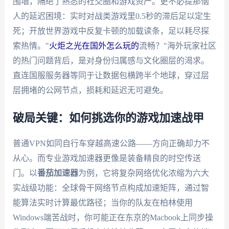
围墙，隔绝了熟悉的社交圈和游戏资产。更不必提那恼
人的延迟困境：实时对战类游戏里0.5秒的滞后足以定生
死；开放世界游戏中反复卡顿的加载读条，足以耗尽探
索热情。"
火炬之光在国外怎么玩的
流畅？"海外玩家社区
的热门问题背后，是对身份归属感与文化圈层的渴求。
直连国服服务器等同于让数据包横跨半个地球，穿过层
层拥堵的公网节点，损耗和延迟无可避免。
破局关键：如何挑选你的游戏加速战甲
普通VPN如同自行车穿越高速公路——方向正确却力不
从心。而专业游戏加速器更像是装备精良的时空传送
门。以
番茄加速器
为例，它将复杂网络优化浓缩为六大
实战级功能：全球骨干网络节点构成加速矩阵，通过智
能算法实时计算最优路径；当你的队友在柏林使用
Windows端苦战时，你可能正在东京的Macbook上同步操