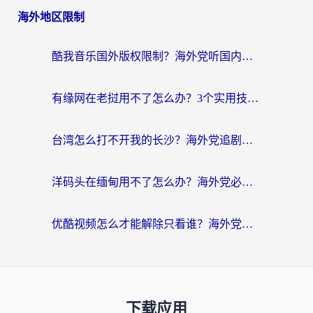
海外地区限制
酷我音乐国外版权限制？海外党听国内歌、玩游戏、看剧的一站式解决方案
有缘网在老挝用不了怎么办？3个实用技巧解决海外访问国内服务难题
台湾怎么打不开我的长沙？海外党追剧看片、用环球时报不卡的实用指南
洋码头在缅甸用不了怎么办？海外党必备回国加速指南，解决追剧购物生活服务难题
优酷视频怎么才能解除只看谁？海外党亲测有效的追剧自由指南
下载应用