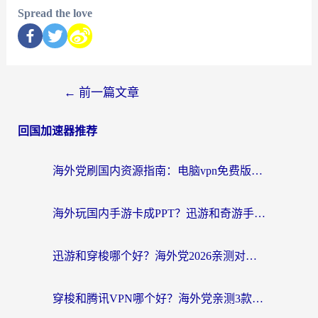
Spread the love
←
前一篇文章
回国加速器推荐
海外党刷国内资源指南：电脑vpn免费版真的能用吗？选对加速器才是关键
海外玩国内手游卡成PPT？迅游和奇游手游哪个好？附真实VPN评测及番茄加速器体验
迅游和穿梭哪个好？海外党2026亲测对比+免费vs付费选择指南，附番茄加速器实测体验
穿梭和腾讯VPN哪个好？海外党亲测3款热门回国加速器，附避坑指南