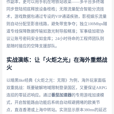
作副本，更可以用手机在地铁站收菜——多平台多终端
同步登陆彻底释放设备桎梏；无限流量配合智能分流技
术，游戏数据包通过专设的VIP通道疾驰，影视娱乐流量
则自动分配至影音线路，避免带宽争夺；独立100Mbps隧
道专线保障数据传输如激光制导般精准；军事级加密协
议让账号密码安全如金库；24小时待命的工程师团队则
是随时接应的空降支援部队。
实战演练：让「火炬之光」在海外重燃战
火
以暗黑like经典《火炬之光：无限》为例，海外玩家面临
双重挑战：既要破解地域限制登录国区，又要保证ARPG
连招的零延迟响应。通过
番茄加速器
的专用游戏加速模
式，开启智能路由功能后系统自动规避拥堵的欧美节
点，直连香港或上海中转站。实测显示原本380ms的延迟