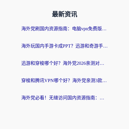
最新资讯
海外党刷国内资源指南：电脑vpn免费版真的能用吗？选对加速器才是关键
海外玩国内手游卡成PPT？迅游和奇游手游哪个好？附真实VPN评测及番茄加速器体验
迅游和穿梭哪个好？海外党2026亲测对比+免费vs付费选择指南，附番茄加速器实测体验
穿梭和腾讯VPN哪个好？海外党亲测3款热门回国加速器，附避坑指南
海外党必看！无缝访问国内资源指南：从vpn官网下载到加速器选择（附番茄实测）