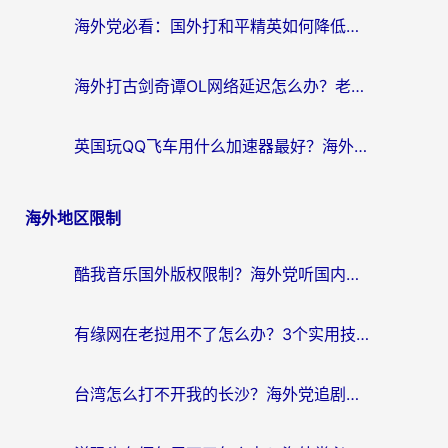
海外党必看：国外打和平精英如何降低延迟？附3款热门国服游戏加速方案
海外打古剑奇谭OL网络延迟怎么办？老玩家亲测有效的加速器选择指南
英国玩QQ飞车用什么加速器最好？海外党亲测，告别漂移卡顿的终极选择
海外地区限制
酷我音乐国外版权限制？海外党听国内歌、玩游戏、看剧的一站式解决方案
有缘网在老挝用不了怎么办？3个实用技巧解决海外访问国内服务难题
台湾怎么打不开我的长沙？海外党追剧看片、用环球时报不卡的实用指南