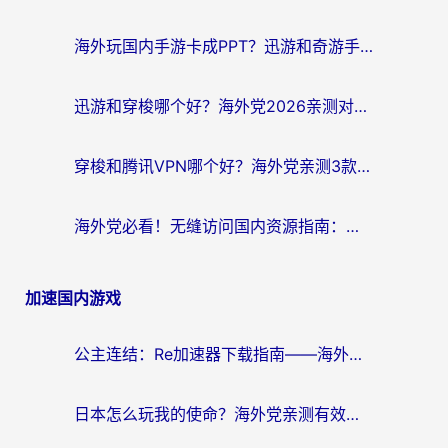
海外玩国内手游卡成PPT？迅游和奇游手游哪个好？附真实VPN评测及番茄加速器体验
迅游和穿梭哪个好？海外党2026亲测对比+免费vs付费选择指南，附番茄加速器实测体验
穿梭和腾讯VPN哪个好？海外党亲测3款热门回国加速器，附避坑指南
海外党必看！无缝访问国内资源指南：从vpn官网下载到加速器选择（附番茄实测）
加速国内游戏
公主连结：Re加速器下载指南——海外党不再错过国服活动的秘密武器
日本怎么玩我的使命？海外党亲测有效的国服游戏加速指南（附避坑技巧）