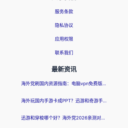
服务条款
隐私协议
应用权限
联系我们
最新资讯
海外党刷国内资源指南：电脑vpn免费版真的能用吗？选对加速器才是关键
海外玩国内手游卡成PPT？迅游和奇游手游哪个好？附真实VPN评测及番茄加速器体验
迅游和穿梭哪个好？海外党2026亲测对比+免费vs付费选择指南，附番茄加速器实测体验