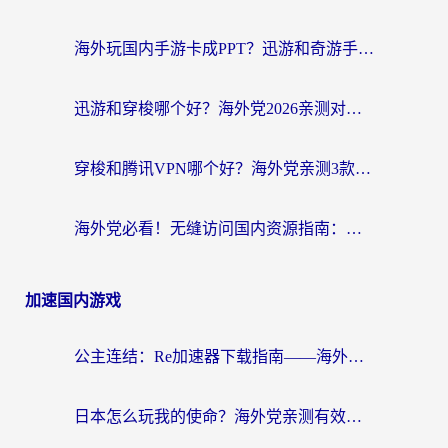
海外玩国内手游卡成PPT？迅游和奇游手游哪个好？附真实VPN评测及番茄加速器体验
迅游和穿梭哪个好？海外党2026亲测对比+免费vs付费选择指南，附番茄加速器实测体验
穿梭和腾讯VPN哪个好？海外党亲测3款热门回国加速器，附避坑指南
海外党必看！无缝访问国内资源指南：从vpn官网下载到加速器选择（附番茄实测）
加速国内游戏
公主连结：Re加速器下载指南——海外党不再错过国服活动的秘密武器
日本怎么玩我的使命？海外党亲测有效的国服游戏加速指南（附避坑技巧）