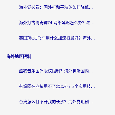
海外党必看：国外打和平精英如何降低延迟？附3款热门国服游戏加速方案
海外打古剑奇谭OL网络延迟怎么办？老玩家亲测有效的加速器选择指南
英国玩QQ飞车用什么加速器最好？海外党亲测，告别漂移卡顿的终极选择
海外地区限制
酷我音乐国外版权限制？海外党听国内歌、玩游戏、看剧的一站式解决方案
有缘网在老挝用不了怎么办？3个实用技巧解决海外访问国内服务难题
台湾怎么打不开我的长沙？海外党追剧看片、用环球时报不卡的实用指南