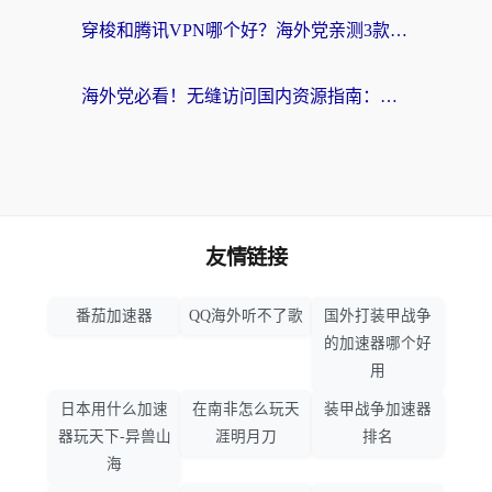
穿梭和腾讯VPN哪个好？海外党亲测3款热门回国加速器，附避坑指南
海外党必看！无缝访问国内资源指南：从vpn官网下载到加速器选择（附番茄实测）
友情链接
番茄加速器
QQ海外听不了歌
国外打装甲战争
的加速器哪个好
用
日本用什么加速
在南非怎么玩天
装甲战争加速器
器玩天下-异兽山
涯明月刀
排名
海