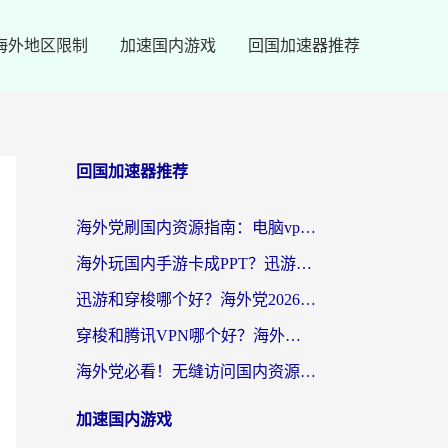
海外地区限制
加速国内游戏
回国加速器推荐
回国加速器推荐
海外党刷国内资源指南：电脑vpn免费版真的能用吗？选对加速器才是关键
海外玩国内手游卡成PPT？迅游和奇游手游哪个好？附真实VPN评测及番茄加速器体验
迅游和穿梭哪个好？海外党2026亲测对比+免费vs付费选择指南，附番茄加速器实测体验
穿梭和腾讯VPN哪个好？海外党亲测3款热门回国加速器，附避坑指南
海外党必看！无缝访问国内资源指南：从vpn官网下载到加速器选择（附番茄实测）
加速国内游戏