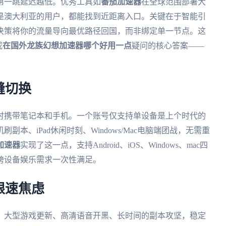
第一跳延迟越低。优秀工具如
番茄加速器
在全球范围部署大
是澳大利亚的用户，都能找到近距离入口。关键在于智能引
决策将你的流量导向最优路径回国，而非绑定单一节点。这
或
在国外龙族幻想加速器哪个好用一点
疑问的核心答案——
缝切换
时携带笔记本和手机。一个账号仅支持单设备是上个时代的
本、iPad休闲时刻、Windows/Mac电脑端团战，无需重
加速器
实现了这一点，支持Android、iOS、Windows、mac四
跨设备娱乐需求一次性满足。
限速焦虑
。大型游戏更新、高清语音开黑、长时间的副本攻坚，稳定