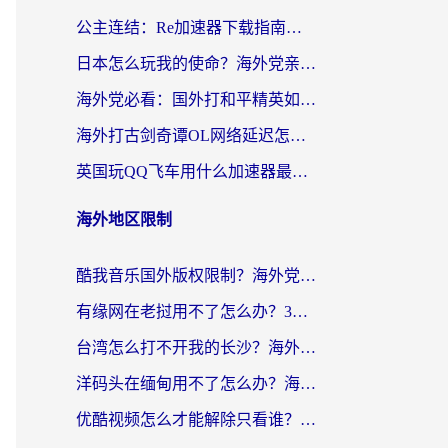
公主连结：Re加速器下载指南——海外党不再错过国服活动的秘密武器
日本怎么玩我的使命？海外党亲测有效的国服游戏加速指南（附避坑技巧）
海外党必看：国外打和平精英如何降低延迟？附3款热门国服游戏加速方案
海外打古剑奇谭OL网络延迟怎么办？老玩家亲测有效的加速器选择指南
英国玩QQ飞车用什么加速器最好？海外党亲测，告别漂移卡顿的终极选择
海外地区限制
酷我音乐国外版权限制？海外党听国内歌、玩游戏、看剧的一站式解决方案
有缘网在老挝用不了怎么办？3个实用技巧解决海外访问国内服务难题
台湾怎么打不开我的长沙？海外党追剧看片、用环球时报不卡的实用指南
洋码头在缅甸用不了怎么办？海外党必备回国加速指南，解决追剧购物生活服务难题
优酷视频怎么才能解除只看谁？海外党亲测有效的追剧自由指南