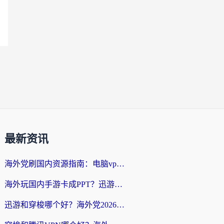
最新资讯
海外党刷国内资源指南：电脑vpn免费版真的能用吗？选对加速器才是关键
海外玩国内手游卡成PPT？迅游和奇游手游哪个好？附真实VPN评测及番茄加速器体验
迅游和穿梭哪个好？海外党2026亲测对比+免费vs付费选择指南，附番茄加速器实测体验