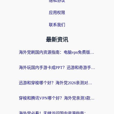
隐私协议
应用权限
联系我们
最新资讯
海外党刷国内资源指南：电脑vpn免费版真的能用吗？选对加速器才是关键
海外玩国内手游卡成PPT？迅游和奇游手游哪个好？附真实VPN评测及番茄加速器体验
迅游和穿梭哪个好？海外党2026亲测对比+免费vs付费选择指南，附番茄加速器实测体验
穿梭和腾讯VPN哪个好？海外党亲测3款热门回国加速器，附避坑指南
海外党必看！无缝访问国内资源指南：从vpn官网下载到加速器选择（附番茄实测）