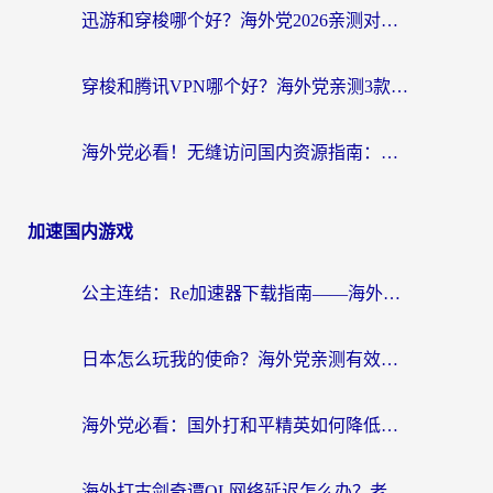
迅游和穿梭哪个好？海外党2026亲测对比+免费vs付费选择指南，附番茄加速器实测体验
穿梭和腾讯VPN哪个好？海外党亲测3款热门回国加速器，附避坑指南
海外党必看！无缝访问国内资源指南：从vpn官网下载到加速器选择（附番茄实测）
加速国内游戏
公主连结：Re加速器下载指南——海外党不再错过国服活动的秘密武器
日本怎么玩我的使命？海外党亲测有效的国服游戏加速指南（附避坑技巧）
海外党必看：国外打和平精英如何降低延迟？附3款热门国服游戏加速方案
海外打古剑奇谭OL网络延迟怎么办？老玩家亲测有效的加速器选择指南