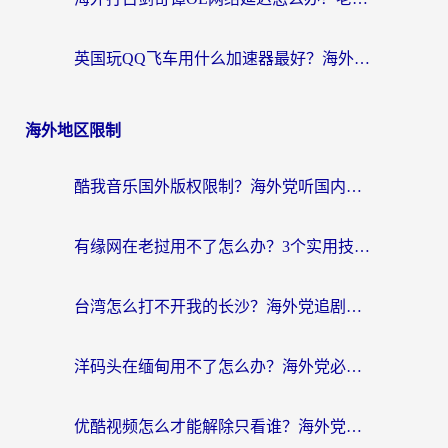
英国玩QQ飞车用什么加速器最好？海外党亲测，告别漂移卡顿的终极选择
海外地区限制
酷我音乐国外版权限制？海外党听国内歌、玩游戏、看剧的一站式解决方案
有缘网在老挝用不了怎么办？3个实用技巧解决海外访问国内服务难题
台湾怎么打不开我的长沙？海外党追剧看片、用环球时报不卡的实用指南
洋码头在缅甸用不了怎么办？海外党必备回国加速指南，解决追剧购物生活服务难题
优酷视频怎么才能解除只看谁？海外党亲测有效的追剧自由指南