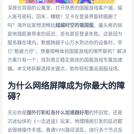
深夜在异国的公寓里，打开熟悉的国服游戏客户端，输
入账号密码，回车... 糟糕！又卡在登录界面转圈圈了
吗？海外玩家想流畅玩
超越时空的猫国服
，最头疼的就
是地理距离带来的延迟、丢包甚至登录失败。这是因为
服务器在境内，数据跨越千山万水到达你的设备时，早
已"筋疲力尽"。想要顺畅体验国服游戏的情怀联机？解决
方案只有一个：找到真正稳定高效的国服游戏专属加速
器。本文将拆解选择关键点，助你轻松重返国服战场。
为什么网络屏障成为你最大的障
碍？
无论你是
国外打彩虹岛什么加速器好用
的怀旧党，还是
沉迷仙侠的《一念逍遥》玩家，地理隔阂引发的延迟都
会毁掉操作手感。普通VPN路径混乱，绕行多个节点反