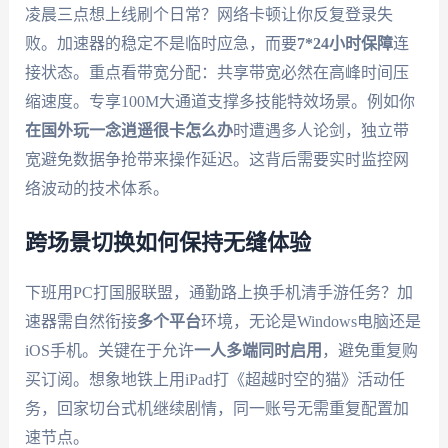
凌晨三点想上线刷个日常？网络卡顿让你反复登录失
败。加速器的稳定不是临时应急，而要
7*24小时保障
连
接状态。重点看带宽分配：共享带宽必然在高峰时间压
缩速度。专享100M大通道支撑多技能特效场景。例如你
在国外玩一念逍遥很卡怎么办
时遭遇多人论剑，独立带
宽避免数据争抢带来操作延迟。这背后需要实时监控网
络波动的技术体系。
跨场景切换如何保持无缝体验
下班用PC打国服联盟，通勤路上换手机清手游任务？加
速器需自然衔接
多个平台
环境，无论是Windows电脑还是
iOS手机。关键在于允许
一人多端同时启用
，避免重复购
买订阅。想象地铁上用iPad打《超越时空的猫》活动任
务，回家切台式机继续剧情，同一账号无需重复配置加
速节点。