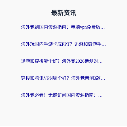
最新资讯
海外党刷国内资源指南：电脑vpn免费版真的能用吗？选对加速器才是关键
海外玩国内手游卡成PPT？迅游和奇游手游哪个好？附真实VPN评测及番茄加速器体验
迅游和穿梭哪个好？海外党2026亲测对比+免费vs付费选择指南，附番茄加速器实测体验
穿梭和腾讯VPN哪个好？海外党亲测3款热门回国加速器，附避坑指南
海外党必看！无缝访问国内资源指南：从vpn官网下载到加速器选择（附番茄实测）