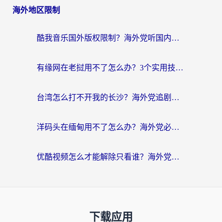
海外地区限制
酷我音乐国外版权限制？海外党听国内歌、玩游戏、看剧的一站式解决方案
有缘网在老挝用不了怎么办？3个实用技巧解决海外访问国内服务难题
台湾怎么打不开我的长沙？海外党追剧看片、用环球时报不卡的实用指南
洋码头在缅甸用不了怎么办？海外党必备回国加速指南，解决追剧购物生活服务难题
优酷视频怎么才能解除只看谁？海外党亲测有效的追剧自由指南
下载应用