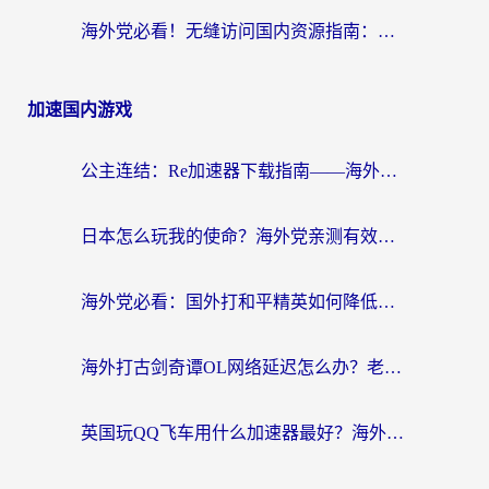
海外党必看！无缝访问国内资源指南：从vpn官网下载到加速器选择（附番茄实测）
加速国内游戏
公主连结：Re加速器下载指南——海外党不再错过国服活动的秘密武器
日本怎么玩我的使命？海外党亲测有效的国服游戏加速指南（附避坑技巧）
海外党必看：国外打和平精英如何降低延迟？附3款热门国服游戏加速方案
海外打古剑奇谭OL网络延迟怎么办？老玩家亲测有效的加速器选择指南
英国玩QQ飞车用什么加速器最好？海外党亲测，告别漂移卡顿的终极选择