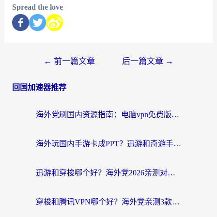
Spread the love
←
前一篇文章
后一篇文章
→
回国加速器推荐
海外党刷国内资源指南：电脑vpn免费版真的能用吗？选对加速器才是关键
海外玩国内手游卡成PPT？迅游和奇游手游哪个好？附真实VPN评测及番茄加速器体验
迅游和穿梭哪个好？海外党2026亲测对比+免费vs付费选择指南，附番茄加速器实测体验
穿梭和腾讯VPN哪个好？海外党亲测3款热门回国加速器，附避坑指南