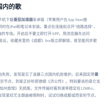
国内的歌
手机下载
番茄加速器
安卓版（苹果用户在App Store搜
她同时在iPad和笔记本安装。重点在连接前点开"线路选择"，
海的专线。开启后不要立即打开APP，用浏览器先访问
动网易云，收藏夹里的《成都》live版立即解锁，甚至能同步歌
狗失败，发现是忘了凌晨三点国内机房维护。后来固定用
番
北京节点，到家正好听郭德纲《济公传》。特别要说的是它支
加州旅馆》无损版，文件传输时看到速率稳定在12MB/s，
发现某综艺主题曲被限制时，试试切换成都或西安的节点，