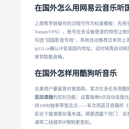
在国外怎么用网易云音乐听
上周帮学妹操作的过程可作为标准模板：先用
TomatoVPN），账号在多设备登录的特性让
勾选"回国影音专线"，系统自动推荐日本到上
ip111.cn确认IP变成国内地址。这时候再启
单到智能音箱。
在国外怎样用酷狗听音乐
北美用户要留意时差陷阱。某次在多伦多用酷
茄加速器
的定时功能：设置每晚9点自动连接
持100M独享带宽这点——有次用蓝牙音箱听《
后台下载速度丝毫未减。顺便透露个窍门：当
通常二线城市IP限制更宽松。