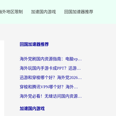
海外地区限制
加速国内游戏
回国加速器推荐
回国加速器推荐
海外党刷国内资源指南：电脑vpn免费版真的能用吗？选对加速器才是关键
海外玩国内手游卡成PPT？迅游和奇游手游哪个好？附真实VPN评测及番茄加速器体验
迅游和穿梭哪个好？海外党2026亲测对比+免费vs付费选择指南，附番茄加速器实测体验
穿梭和腾讯VPN哪个好？海外党亲测3款热门回国加速器，附避坑指南
海外党必看！无缝访问国内资源指南：从vpn官网下载到加速器选择（附番茄实测）
加速国内游戏