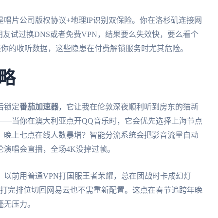
唱片公司版权协议+地理IP识别双保险。你在洛杉矶连接网
朋友试过换DNS或者免费VPN，结果要么失效快，要么看个
集你的收听数据，这些隐患在付费解锁服务时尤其危险。
略
后锁定
番茄加速器
，它让我在伦敦深夜顺利听到房东的猫新
——当你在澳大利亚点开QQ音乐时，它会优先选择上海节点
。晚上七点在线人数暴增？智能分流系统会把影音流量自动
伦演唱会直播，全场4K没掉过帧。
。以前用普通VPN打国服王者荣耀，总在团战时卡成幻灯
s，打完排位切回网易云也不需重新配置。这点在春节追跨年晚
毫无压力。