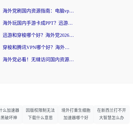
海外党刷国内资源指南：电脑vpn免费版真的能用吗？选对加速器才是关键
海外玩国内手游卡成PPT？迅游和奇游手游哪个好？附真实VPN评测及番茄加速器体验
迅游和穿梭哪个好？海外党2026亲测对比+免费vs付费选择指南，附番茄加速器实测体验
穿梭和腾讯VPN哪个好？海外党亲测3款热门回国加速器，附避坑指南
海外党必看！无缝访问国内资源指南：从vpn官网下载到加速器选择（附番茄实测）
什么加速器
因版权限制无法
境外打重生细胞
在新西兰打不开
暗黑破坏神
下载什么意思
加速器哪个好
大智慧怎么办