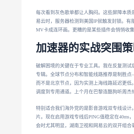
每次看到灰色歌单都让人胸闷。这些屏障本质是
易云时，服务器检测到美国IP就触发封锁。有
MV卡成连环画。更糟的是某些插件会悄悄收
加速器的实战突围策
破解困境的关键在于专业工具。我在反复测试
专辑。全球节点分布和智能线路推荐是制胜点
而不是北京节点，因为实测上海线路延迟更低
调度到专用通道。上个月在巴黎连酷狗听周杰
特别适合我们海外党的是影音游戏双专线设计
片。现在启用游戏专线后PING值稳定在40m
会时尤其明显，湖南卫视和网易云的双开组合