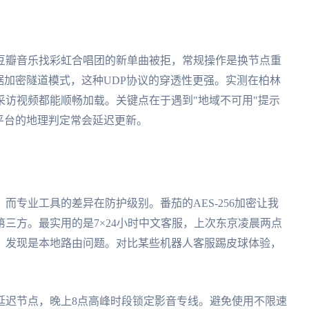
豆瓣音乐找彩虹合唱团的新单曲被拒，常规操作是换节点重
据加密隧道模式，这种UDP协议的穿透性更强。实测在柏林
访视频都能顺畅加载。关键点在于遇到"地域不可用"提示
平台的地理判定常会延迟更新。
而专业工具的差异在防护级别。番茄的AES-256加密让我
三方。最实用的是7×24小时中文客服，上次东京凌晨两点
，发现是本地路由问题。对比某些机器人客服踢皮球体验，
延迟节点，晚上8点高峰时段锁定影音专线。避免使用不限速