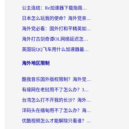
公主连结：Re加速器下载指南——海外党不再错过国服活动的秘密武器
日本怎么玩我的使命？海外党亲测有效的国服游戏加速指南（附避坑技巧）
海外党必看：国外打和平精英如何降低延迟？附3款热门国服游戏加速方案
海外打古剑奇谭OL网络延迟怎么办？老玩家亲测有效的加速器选择指南
英国玩QQ飞车用什么加速器最好？海外党亲测，告别漂移卡顿的终极选择
海外地区限制
酷我音乐国外版权限制？海外党听国内歌、玩游戏、看剧的一站式解决方案
有缘网在老挝用不了怎么办？3个实用技巧解决海外访问国内服务难题
台湾怎么打不开我的长沙？海外党追剧看片、用环球时报不卡的实用指南
洋码头在缅甸用不了怎么办？海外党必备回国加速指南，解决追剧购物生活服务难题
优酷视频怎么才能解除只看谁？海外党亲测有效的追剧自由指南