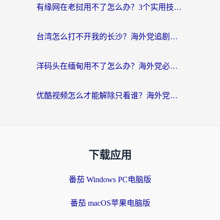
有缘网在老挝用不了怎么办？3个实用技巧解决海外访问国内服务难题
台湾怎么打不开我的长沙？海外党追剧看片、用环球时报不卡的实用指南
洋码头在缅甸用不了怎么办？海外党必备回国加速指南，解决追剧购物生活服务难题
优酷视频怎么才能解除只看谁？海外党亲测有效的追剧自由指南
下载应用
番茄 Windows PC电脑版
番茄 macOS苹果电脑版