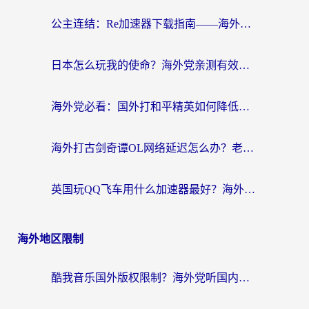
公主连结：Re加速器下载指南——海外党不再错过国服活动的秘密武器
日本怎么玩我的使命？海外党亲测有效的国服游戏加速指南（附避坑技巧）
海外党必看：国外打和平精英如何降低延迟？附3款热门国服游戏加速方案
海外打古剑奇谭OL网络延迟怎么办？老玩家亲测有效的加速器选择指南
英国玩QQ飞车用什么加速器最好？海外党亲测，告别漂移卡顿的终极选择
海外地区限制
酷我音乐国外版权限制？海外党听国内歌、玩游戏、看剧的一站式解决方案