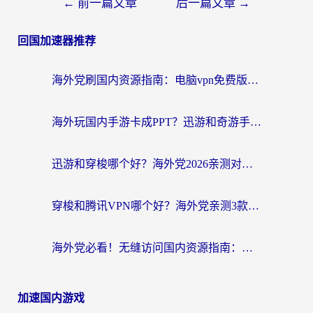
←
前一篇文章
后一篇文章
→
回国加速器推荐
海外党刷国内资源指南：电脑vpn免费版真的能用吗？选对加速器才是关键
海外玩国内手游卡成PPT？迅游和奇游手游哪个好？附真实VPN评测及番茄加速器体验
迅游和穿梭哪个好？海外党2026亲测对比+免费vs付费选择指南，附番茄加速器实测体验
穿梭和腾讯VPN哪个好？海外党亲测3款热门回国加速器，附避坑指南
海外党必看！无缝访问国内资源指南：从vpn官网下载到加速器选择（附番茄实测）
加速国内游戏