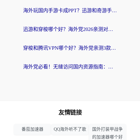
海外玩国内手游卡成PPT？迅游和奇游手游哪个好？附真实VPN评测及番茄加速器体验
迅游和穿梭哪个好？海外党2026亲测对比+免费vs付费选择指南，附番茄加速器实测体验
穿梭和腾讯VPN哪个好？海外党亲测3款热门回国加速器，附避坑指南
海外党必看！无缝访问国内资源指南：从vpn官网下载到加速器选择（附番茄实测）
友情链接
番茄加速器
QQ海外听不了歌
国外打装甲战争
的加速器哪个好