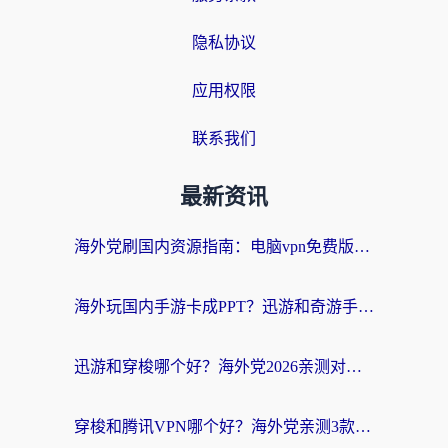
隐私协议
应用权限
联系我们
最新资讯
海外党刷国内资源指南：电脑vpn免费版真的能用吗？选对加速器才是关键
海外玩国内手游卡成PPT？迅游和奇游手游哪个好？附真实VPN评测及番茄加速器体验
迅游和穿梭哪个好？海外党2026亲测对比+免费vs付费选择指南，附番茄加速器实测体验
穿梭和腾讯VPN哪个好？海外党亲测3款热门回国加速器，附避坑指南