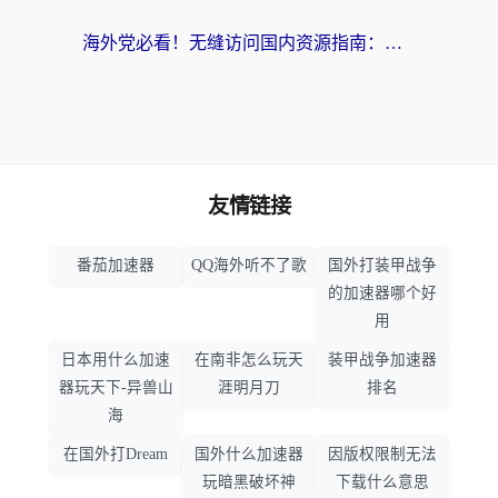
海外党必看！无缝访问国内资源指南：从vpn官网下载到加速器选择（附番茄实测）
友情链接
番茄加速器
QQ海外听不了歌
国外打装甲战争
的加速器哪个好
用
日本用什么加速
在南非怎么玩天
装甲战争加速器
器玩天下-异兽山
涯明月刀
排名
海
在国外打Dream
国外什么加速器
因版权限制无法
玩暗黑破坏神
下载什么意思