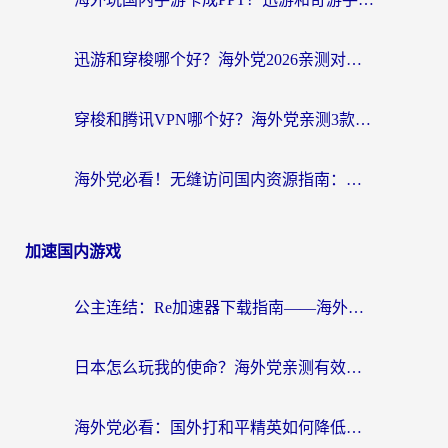
迅游和穿梭哪个好？海外党2026亲测对比+免费vs付费选择指南，附番茄加速器实测体验
穿梭和腾讯VPN哪个好？海外党亲测3款热门回国加速器，附避坑指南
海外党必看！无缝访问国内资源指南：从vpn官网下载到加速器选择（附番茄实测）
加速国内游戏
公主连结：Re加速器下载指南——海外党不再错过国服活动的秘密武器
日本怎么玩我的使命？海外党亲测有效的国服游戏加速指南（附避坑技巧）
海外党必看：国外打和平精英如何降低延迟？附3款热门国服游戏加速方案