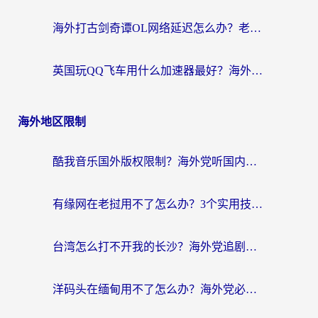
海外打古剑奇谭OL网络延迟怎么办？老玩家亲测有效的加速器选择指南
英国玩QQ飞车用什么加速器最好？海外党亲测，告别漂移卡顿的终极选择
海外地区限制
酷我音乐国外版权限制？海外党听国内歌、玩游戏、看剧的一站式解决方案
有缘网在老挝用不了怎么办？3个实用技巧解决海外访问国内服务难题
台湾怎么打不开我的长沙？海外党追剧看片、用环球时报不卡的实用指南
洋码头在缅甸用不了怎么办？海外党必备回国加速指南，解决追剧购物生活服务难题