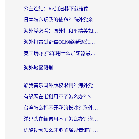
公主连结：Re加速器下载指南——海外党不再错过国服活动的秘密武器
日本怎么玩我的使命？海外党亲测有效的国服游戏加速指南（附避坑技巧）
海外党必看：国外打和平精英如何降低延迟？附3款热门国服游戏加速方案
海外打古剑奇谭OL网络延迟怎么办？老玩家亲测有效的加速器选择指南
英国玩QQ飞车用什么加速器最好？海外党亲测，告别漂移卡顿的终极选择
海外地区限制
酷我音乐国外版权限制？海外党听国内歌、玩游戏、看剧的一站式解决方案
有缘网在老挝用不了怎么办？3个实用技巧解决海外访问国内服务难题
台湾怎么打不开我的长沙？海外党追剧看片、用环球时报不卡的实用指南
洋码头在缅甸用不了怎么办？海外党必备回国加速指南，解决追剧购物生活服务难题
优酷视频怎么才能解除只看谁？海外党亲测有效的追剧自由指南