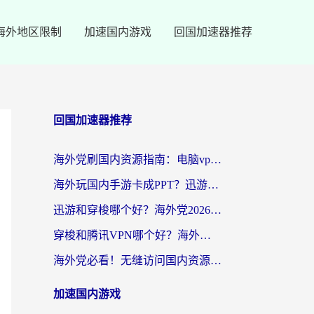
海外地区限制
加速国内游戏
回国加速器推荐
回国加速器推荐
海外党刷国内资源指南：电脑vpn免费版真的能用吗？选对加速器才是关键
海外玩国内手游卡成PPT？迅游和奇游手游哪个好？附真实VPN评测及番茄加速器体验
迅游和穿梭哪个好？海外党2026亲测对比+免费vs付费选择指南，附番茄加速器实测体验
穿梭和腾讯VPN哪个好？海外党亲测3款热门回国加速器，附避坑指南
海外党必看！无缝访问国内资源指南：从vpn官网下载到加速器选择（附番茄实测）
加速国内游戏