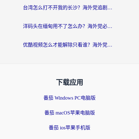
台湾怎么打不开我的长沙？海外党追剧看片、用环球时报不卡的实用指南
洋码头在缅甸用不了怎么办？海外党必备回国加速指南，解决追剧购物生活服务难题
优酷视频怎么才能解除只看谁？海外党亲测有效的追剧自由指南
下载应用
番茄 Windows PC电脑版
番茄 macOS苹果电脑版
番茄 ios苹果手机版