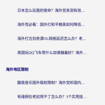
日本怎么玩我的使命？海外党亲测有效的国服游戏加速指南（附避坑技巧）
海外党必看：国外打和平精英如何降低延迟？附3款热门国服游戏加速方案
海外打古剑奇谭OL网络延迟怎么办？老玩家亲测有效的加速器选择指南
英国玩QQ飞车用什么加速器最好？海外党亲测，告别漂移卡顿的终极选择
海外地区限制
酷我音乐国外版权限制？海外党听国内歌、玩游戏、看剧的一站式解决方案
有缘网在老挝用不了怎么办？3个实用技巧解决海外访问国内服务难题