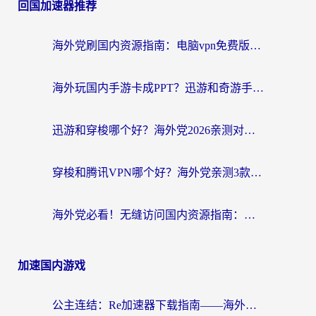
回国加速器推荐
海外党刷国内资源指南：电脑vpn免费版真的能用吗？选对加速器才是关键
海外玩国内手游卡成PPT？迅游和奇游手游哪个好？附真实VPN评测及番茄加速器体验
迅游和穿梭哪个好？海外党2026亲测对比+免费vs付费选择指南，附番茄加速器实测体验
穿梭和腾讯VPN哪个好？海外党亲测3款热门回国加速器，附避坑指南
海外党必看！无缝访问国内资源指南：从vpn官网下载到加速器选择（附番茄实测）
加速国内游戏
公主连结：Re加速器下载指南——海外党不再错过国服活动的秘密武器