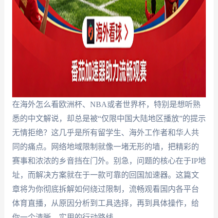
在海外怎么看欧洲杯、NBA或者世界杯，特别是想听熟
悉的中文解说，却总是被“仅限中国大陆地区播放”的提示
无情拒绝？这几乎是所有留学生、海外工作者和华人共
同的痛点。网络地域限制就像一堵无形的墙，把精彩的
赛事和浓浓的乡音挡在门外。别急，问题的核心在于IP地
址，而解决方案就在于一款可靠的回国加速器。这篇文
章将为你彻底拆解如何绕过限制，流畅观看国内各平台
体育直播，从原因分析到工具选择，再到具体操作，给
你一个清晰、实用的行动路线。