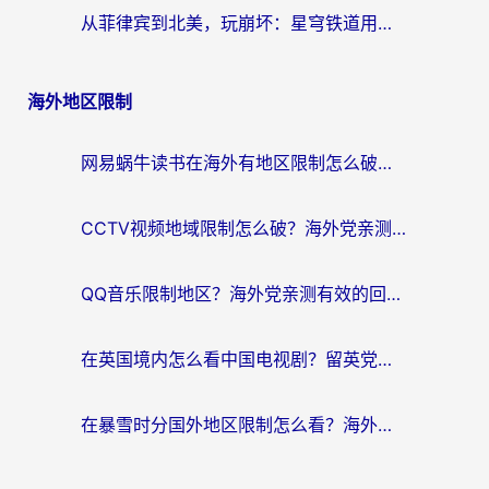
从菲律宾到北美，玩崩坏：星穹铁道用什么加速器好？我试过5款后选了它
海外地区限制
网易蜗牛读书在海外有地区限制怎么破解？3个实用方案帮你畅读无阻（附缅甸美国使用技巧）
CCTV视频地域限制怎么破？海外党亲测有效的回国加速解决方案
QQ音乐限制地区？海外党亲测有效的回国加速器选择指南（附听书音乐全攻略）
在英国境内怎么看中国电视剧？留英党亲测有效的追剧自由指南
在暴雪时分国外地区限制怎么看？海外党亲测有效的回国加速指南