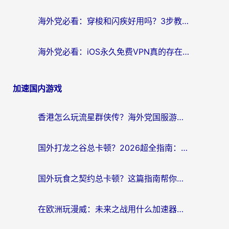
海外党必看：穿梭和闪疾好用吗？3步教你选对回国加速器，无缝刷剧玩Steam
海外党必看：iOS永久免费VPN真的存在吗？教你选对回国加速器无缝刷国内资源
加速国内游戏
香港怎么玩流星群侠传？海外党国服游戏不卡顿的终极解决方案
国外打龙之谷总卡顿？2026超全指南：选对加速器，龙之谷星战前夜激战2都能丝滑畅玩
国外玩食之契约总卡顿？这篇指南帮你选对加速器（附瑞士地鼠传奇、菲律宾纳萨力克之王方案）
在欧洲玩漫威：未来之战用什么加速器最好用？老玩家亲测避坑指南