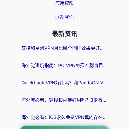
应用权限
联系我们
最新资讯
穿梭和星河VPN对比哪个回国效果更好？海外党亲测5款加速器的无缝访问指南
海外党避坑指南：PC VPN免费？别盲目！教你选对回国加速器无缝刷国内资源
Quickback VPN好用吗？和PandaCN VPN对比哪个回国效果更好？海外党必看的真实体验指南
海外党必看：穿梭和闪疾好用吗？3步教你选对回国加速器，无缝刷剧玩Steam
海外党必看：iOS永久免费VPN真的存在吗？教你选对回国加速器无缝刷国内资源