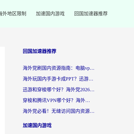
海外地区限制
加速国内游戏
回国加速器推荐
回国加速器推荐
海外党刷国内资源指南：电脑vpn免费版真的能用吗？选对加速器才是关键
海外玩国内手游卡成PPT？迅游和奇游手游哪个好？附真实VPN评测及番茄加速器体验
迅游和穿梭哪个好？海外党2026亲测对比+免费vs付费选择指南，附番茄加速器实测体验
穿梭和腾讯VPN哪个好？海外党亲测3款热门回国加速器，附避坑指南
海外党必看！无缝访问国内资源指南：从vpn官网下载到加速器选择（附番茄实测）
加速国内游戏