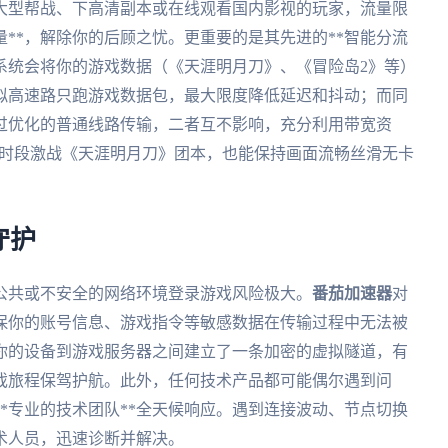
大型帮战、下高清副本或在线观看国内影视的玩家，流量限
量**，解除你的后顾之忧。更重要的是其先进的**智能分流
系统会将你的游戏数据（《天涯明月刀》、《冒险岛2》等）
虚拟高速路只跑游戏数据包，最大限度降低延迟和抖动；而同
过优化的普通线路传输，二者互不影响，充分利用带宽资
高峰时段激战《天涯明月刀》团本，也能保持画面流畅丝滑无卡
守护
公共或不安全的网络环境登录游戏风险极大。
番茄加速器
对
确保你的账号信息、游戏指令等敏感数据在传输过程中无法被
从你的设备到游戏服务器之间建立了一条加密的虚拟隧道，有
戏旅程保驾护航。此外，任何技术产品都可能偶尔遇到问
支**专业的技术团队**全天候响应。遇到连接波动、节点切换
术人员，迅速诊断并解决。