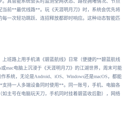
步。其智能系统会实时监测全网状态、路径拥堵情况、节点
当前**最优线路**。玩《天涯明月刀》时，系统会优先将
的每一次轻功跳跃、连招释放都即时响应。这种动态智能匹
。上班路上用手机清《碧蓝航线》日常（便捷的**碧蓝航线
ows或mac电脑上沉浸于《天涯明月刀》的江湖世界，周末可能
系统，无论是Android、iOS、Windows还是macOS，都能
*支持一人多端设备同时使用**。同一账号，手机、电脑各
（如主号在电脑玩天刀，手机同时挂着碧蓝收后勤），网络
。