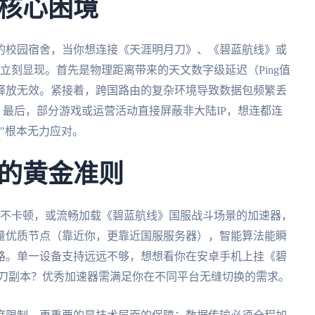
核心困境
的校园宿舍，当你想连接《天涯明月刀》、《碧蓝航线》或
立刻显现。首先是物理距离带来的天文数字级延迟（Ping值
释放无效。紧接着，跨国路由的复杂环境导致数据包频繁丢
常便饭。最后，部分游戏或运营活动直接屏蔽非大陆IP，想连都连
"根本无力应对。
的黄金准则
2不卡顿，或流畅加载《碧蓝航线》国服战斗场景的加速器，
量优质节点（靠近你，更靠近国服服务器），智能算法能瞬
路。单一设备支持远远不够，想想看你在安卓手机上挂《碧
挑战天刀副本？优秀加速器需满足你在不同平台无缝切换的需求。