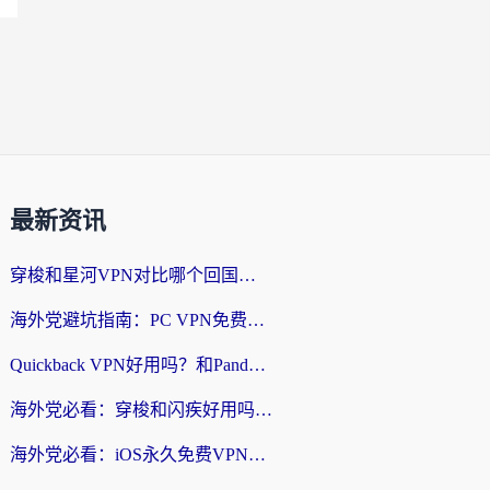
最新资讯
穿梭和星河VPN对比哪个回国效果更好？海外党亲测5款加速器的无缝访问指南
海外党避坑指南：PC VPN免费？别盲目！教你选对回国加速器无缝刷国内资源
Quickback VPN好用吗？和PandaCN VPN对比哪个回国效果更好？海外党必看的真实体验指南
海外党必看：穿梭和闪疾好用吗？3步教你选对回国加速器，无缝刷剧玩Steam
海外党必看：iOS永久免费VPN真的存在吗？教你选对回国加速器无缝刷国内资源