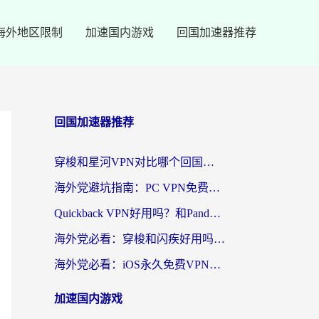
海外地区限制
加速国内游戏
回国加速器推荐
回国加速器推荐
穿梭和星河VPN对比哪个回国效果更好？海外党亲测5款加速器的无缝访问指南
海外党避坑指南：PC VPN免费？别盲目！教你选对回国加速器无缝刷国内资源
Quickback VPN好用吗？和PandaCN VPN对比哪个回国效果更好？海外党必看的真实体验指南
海外党必看：穿梭和闪疾好用吗？3步教你选对回国加速器，无缝刷剧玩Steam
海外党必看：iOS永久免费VPN真的存在吗？教你选对回国加速器无缝刷国内资源
加速国内游戏