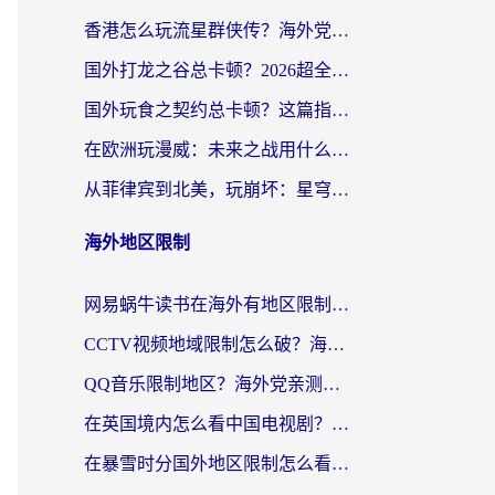
香港怎么玩流星群侠传？海外党国服游戏不卡顿的终极解决方案
国外打龙之谷总卡顿？2026超全指南：选对加速器，龙之谷星战前夜激战2都能丝滑畅玩
国外玩食之契约总卡顿？这篇指南帮你选对加速器（附瑞士地鼠传奇、菲律宾纳萨力克之王方案）
在欧洲玩漫威：未来之战用什么加速器最好用？老玩家亲测避坑指南
从菲律宾到北美，玩崩坏：星穹铁道用什么加速器好？我试过5款后选了它
海外地区限制
网易蜗牛读书在海外有地区限制怎么破解？3个实用方案帮你畅读无阻（附缅甸美国使用技巧）
CCTV视频地域限制怎么破？海外党亲测有效的回国加速解决方案
QQ音乐限制地区？海外党亲测有效的回国加速器选择指南（附听书音乐全攻略）
在英国境内怎么看中国电视剧？留英党亲测有效的追剧自由指南
在暴雪时分国外地区限制怎么看？海外党亲测有效的回国加速指南