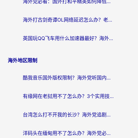
海外党必看：国外打和平精英如何降低延迟？附3款热门国服游戏加速方案
海外打古剑奇谭OL网络延迟怎么办？老玩家亲测有效的加速器选择指南
英国玩QQ飞车用什么加速器最好？海外党亲测，告别漂移卡顿的终极选择
海外地区限制
酷我音乐国外版权限制？海外党听国内歌、玩游戏、看剧的一站式解决方案
有缘网在老挝用不了怎么办？3个实用技巧解决海外访问国内服务难题
台湾怎么打不开我的长沙？海外党追剧看片、用环球时报不卡的实用指南
洋码头在缅甸用不了怎么办？海外党必备回国加速指南，解决追剧购物生活服务难题