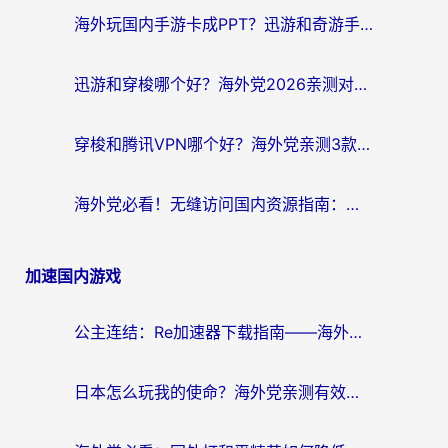
海外玩国内手游卡成PPT？迅游和奇游手游哪个好？附真实VPN评测及番茄加速器体验
迅游和穿梭哪个好？海外党2026亲测对比+免费vs付费选择指南，附番茄加速器实测体验
穿梭和腾讯VPN哪个好？海外党亲测3款热门回国加速器，附避坑指南
海外党必看！无缝访问国内资源指南：从vpn官网下载到加速器选择（附番茄实测）
加速国内游戏
公主连结：Re加速器下载指南——海外党不再错过国服活动的秘密武器
日本怎么玩我的使命？海外党亲测有效的国服游戏加速指南（附避坑技巧）