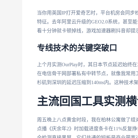
当你用英国IP打开爱奇艺时，平台机房会同步
特征。去年阿里云升级的GEO2.0系统，甚至能识
看十分钟就卡顿掉线，游戏加速器刷抖音却提示
专线技术的关键突破口
上个月实测OurPlay时，其日本节点延迟始终
在电信骨干网部署私有中转节点，就像我常用
杉矶到深圳的延迟压缩到140ms内。这种技术
主流回国工具实测横
周五晚上八点黄金时段，我在柏林公寓做了组对照测
点播《庆余年2》时加载进度条卡在11%反复
全检测直接黑屏。它们共通的短板是商业带宽过