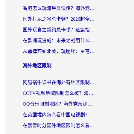
香港怎么玩流星群侠传？海外党国服游戏不卡顿的终极解决方案
国外打龙之谷总卡顿？2026超全指南：选对加速器，龙之谷星战前夜激战2都能丝滑畅玩
国外玩食之契约总卡顿？这篇指南帮你选对加速器（附瑞士地鼠传奇、菲律宾纳萨力克之王方案）
在欧洲玩漫威：未来之战用什么加速器最好用？老玩家亲测避坑指南
从菲律宾到北美，玩崩坏：星穹铁道用什么加速器好？我试过5款后选了它
海外地区限制
网易蜗牛读书在海外有地区限制怎么破解？3个实用方案帮你畅读无阻（附缅甸美国使用技巧）
CCTV视频地域限制怎么破？海外党亲测有效的回国加速解决方案
QQ音乐限制地区？海外党亲测有效的回国加速器选择指南（附听书音乐全攻略）
在英国境内怎么看中国电视剧？留英党亲测有效的追剧自由指南
在暴雪时分国外地区限制怎么看？海外党亲测有效的回国加速指南