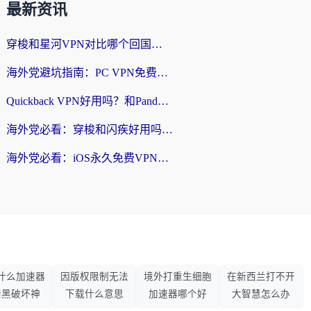
最新资讯
穿梭和星河VPN对比哪个回国效果更好？海外党亲测5款加速器的无缝访问指南
海外党避坑指南：PC VPN免费？别盲目！教你选对回国加速器无缝刷国内资源
Quickback VPN好用吗？和PandaCN VPN对比哪个回国效果更好？海外党必看的真实体验指南
海外党必看：穿梭和闪疾好用吗？3步教你选对回国加速器，无缝刷剧玩Steam
海外党必看：iOS永久免费VPN真的存在吗？教你选对回国加速器无缝刷国内资源
什么加速器
因版权限制无法
境外打重生细胞
在新西兰打不开
暗黑破坏神
下载什么意思
加速器哪个好
大智慧怎么办