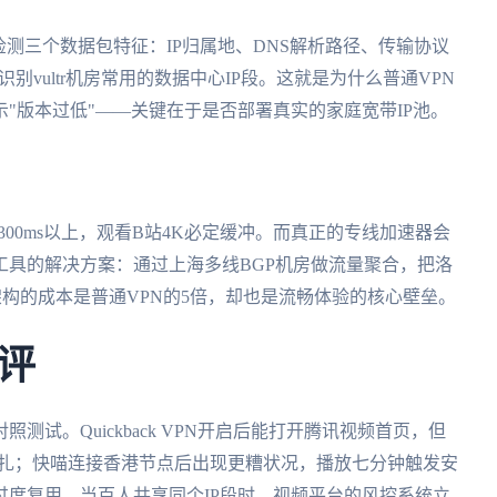
检测三个数据包特征：IP归属地、DNS解析路径、传输协议
别vultr机房常用的数据中心IP段。这就是为什么普通VPN
"版本过低"——关键在于是否部署真实的家庭宽带IP池。
在300ms以上，观看B站4K必定缓冲。而真正的专线加速器会
工具的解决方案：通过上海多线BGP机房做流量聚合，把洛
架构的成本是普通VPN的5倍，却也是流畅体验的核心壁垒。
评
试。Quickback VPN开启后能打开腾讯视频首页，但
挣扎；快喵连接香港节点后出现更糟状况，播放七分钟触发安
度复用，当百人共享同个IP段时，视频平台的风控系统立