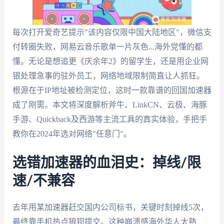
每次打开爱奇艺提示"该内容仅限中国大陆地区"，微信支
付转圈失败，网易云音乐歌单一片灰色...海外党懂的都
懂。无论是想追更《庆余年2》的留学生，还是用企业网
银处理急事的驻外员工，网络地域限制简直让人抓狂。
根源在于IP地址被检测定位，这时一款靠谱的回国加速器
成了刚需。本文将深度解析斧牛、LinkCN、云极、海豚
手游、Quickback及西游等主流工具的真实体验，手把手
教你在2024年选对网络"任意门"。
选错加速器的血泪史：掉线/限
速/不兼容
去年用某加速器赶交国内公司标书，关键时刻掉线5次，
最终靠手机热点狼狈提交。这种崩溃感海外华人太熟