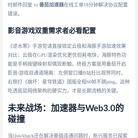
时邮件回复 vs
番茄加速器
在线工单18分钟解决协议配置
错误。
影音游戏双重需求者必看配置
《逆水寒》手游党请直接锁定云极和海豚手游加速效果
对比：云极在GPU渲染优化更优但耗电快，海豚特色功
能是手柄按键映射却偶现断触。终极方案是用番茄开启
影音/游戏双通道隔离：左侧窗口播B站杜比视界同时，
右侧打《崩坏：星穹铁道》国服全程60帧不跳ping。这种
吃透底层网络架构的硬实力，才是长期流畅的关键。
未来战场：加速器与Web3.0的
碰撞
当Quickback还在解决基础连通问题时，新兴服务已探索