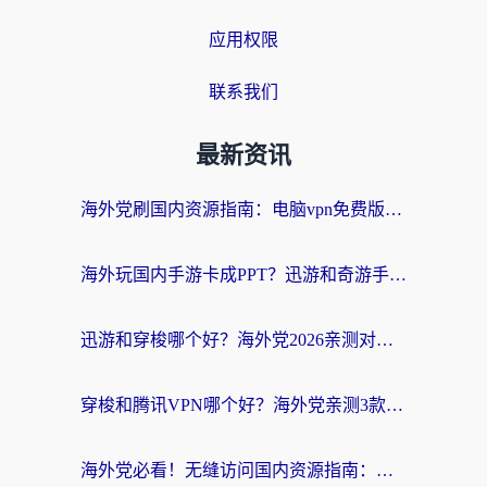
应用权限
联系我们
最新资讯
海外党刷国内资源指南：电脑vpn免费版真的能用吗？选对加速器才是关键
海外玩国内手游卡成PPT？迅游和奇游手游哪个好？附真实VPN评测及番茄加速器体验
迅游和穿梭哪个好？海外党2026亲测对比+免费vs付费选择指南，附番茄加速器实测体验
穿梭和腾讯VPN哪个好？海外党亲测3款热门回国加速器，附避坑指南
海外党必看！无缝访问国内资源指南：从vpn官网下载到加速器选择（附番茄实测）