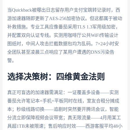
当Quickback被曝出日志留存用户支付宝跳转记录时，西
游加速器随即更新了AES-256加密协议。但这都属于被动
补救措施。专业工具应像番茄采用TLS 1.3军用级加密，
并配置双向认证专线。实测用咖啡厅公共WiFi传输设计
图纸时，中间人攻击拦截数据包均为乱码。7×24小时安
全团队甚至凌晨三点响应了某用户遭遇的DNS污染告
警。
选择决策树：四维黄金法则
真正可盲选的加速器需满足：一证覆盖多设备——实测
番茄允许笔记本+手机+平板同时在线，室友合租分摊成
本；秒级线路切换——追剧时突然要开腾讯会议，智能
分流立即保障视频会议带宽；真无限流量——4月用某工
具超1TB未被限速；售后响应时效——西游客服平均48小