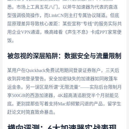
悉。市场上工具五花八门，以斧牛加速器为代表的直连
型强调极简操作，而LinkCN则主打专属协议隧道。但底
层原理差异导致核心差距：某些宣称"专线"的服务实际共
用企业VPN通道，晚高峰看《声生不息》卡成PPT家常便
饭。
被忽视的深层陷阱：数据安全与流量限制
某用户在Quickback免费试用期间登录证券账户，三天后
收到异地登录警告。安全加密缺失的加速器如同敞篷车
运金条。另一误区是所谓"无限流量"——实际后台限制月
享500GB的西游加速器，4K超高清追剧党半个月就能见
底。更别提那些写着支持Mac却频繁闪退的产品，留学生
赶论文时简直致命暴击。
横向评测：6大加速器实战表现