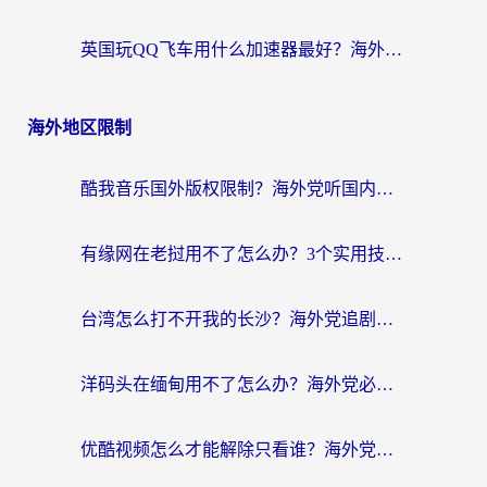
英国玩QQ飞车用什么加速器最好？海外党亲测，告别漂移卡顿的终极选择
海外地区限制
酷我音乐国外版权限制？海外党听国内歌、玩游戏、看剧的一站式解决方案
有缘网在老挝用不了怎么办？3个实用技巧解决海外访问国内服务难题
台湾怎么打不开我的长沙？海外党追剧看片、用环球时报不卡的实用指南
洋码头在缅甸用不了怎么办？海外党必备回国加速指南，解决追剧购物生活服务难题
优酷视频怎么才能解除只看谁？海外党亲测有效的追剧自由指南