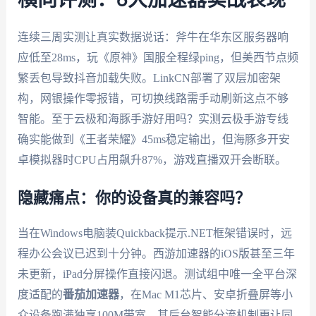
连续三周实测让真实数据说话：斧牛在华东区服务器响
应低至28ms，玩《原神》国服全程绿ping，但美西节点频
繁丢包导致抖音加载失败。LinkCN部署了双层加密架
构，网银操作零报错，可切换线路需手动刷新这点不够
智能。至于云极和海豚手游好用吗？实测云极手游专线
确实能做到《王者荣耀》45ms稳定输出，但海豚多开安
卓模拟器时CPU占用飙升87%，游戏直播双开会断联。
隐藏痛点：你的设备真的兼容吗？
当在Windows电脑装Quickback提示.NET框架错误时，远
程办公会议已迟到十分钟。西游加速器的iOS版甚至三年
未更新，iPad分屏操作直接闪退。测试组中唯一全平台深
度适配的
番茄加速器
，在Mac M1芯片、安卓折叠屏等小
众设备跑满独享100M带宽。其后台智能分流机制更让同