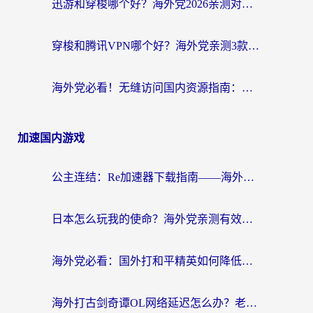
迅游和穿梭哪个好？海外党2026亲测对比+免费vs付费选择指南，附番茄加速器实测体验
穿梭和腾讯VPN哪个好？海外党亲测3款热门回国加速器，附避坑指南
海外党必看！无缝访问国内资源指南：从vpn官网下载到加速器选择（附番茄实测）
加速国内游戏
公主连结：Re加速器下载指南——海外党不再错过国服活动的秘密武器
日本怎么玩我的使命？海外党亲测有效的国服游戏加速指南（附避坑技巧）
海外党必看：国外打和平精英如何降低延迟？附3款热门国服游戏加速方案
海外打古剑奇谭OL网络延迟怎么办？老玩家亲测有效的加速器选择指南