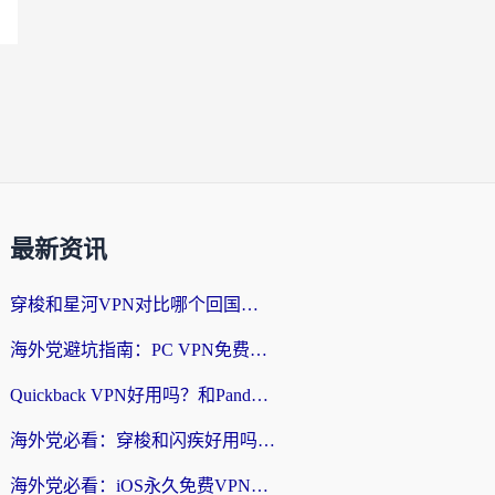
最新资讯
穿梭和星河VPN对比哪个回国效果更好？海外党亲测5款加速器的无缝访问指南
海外党避坑指南：PC VPN免费？别盲目！教你选对回国加速器无缝刷国内资源
Quickback VPN好用吗？和PandaCN VPN对比哪个回国效果更好？海外党必看的真实体验指南
海外党必看：穿梭和闪疾好用吗？3步教你选对回国加速器，无缝刷剧玩Steam
海外党必看：iOS永久免费VPN真的存在吗？教你选对回国加速器无缝刷国内资源