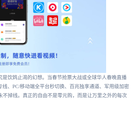
究是饮鸩止渴的幻想。当春节抢票大战或全球华人春晚直播
专线、PC/移动端全平台秒切换、百兆独享通道、军用级加密
号永不掉线。真正的自由不是零元购，而是让万里之外的每次