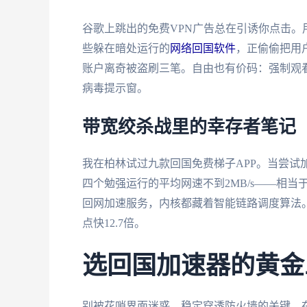
谷歌上跳出的免费VPN广告总在引诱你点击。
些躲在暗处运行的
网络回国软件
，正偷偷把用
账户离奇被盗刷三笔。自由也有价码：强制观
病毒提示窗。
带宽绞杀战里的幸存者笔记
我在柏林试过九款回国免费梯子APP。当尝试
四个勉强运行的平均网速不到2MB/s——相
回网加速服务，内核都藏着智能链路调度算法
点快12.7倍。
选回国加速器的黄金
别被花哨界面迷惑。稳定穿透防火墙的关键，