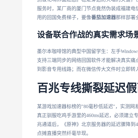
服务时，某厂商的厦门节点竟然伪装成福建电
用的回国免费梯子，要像
番茄加速器
那样部署
设备联合作战的真实需求场
墨尔本咖啡馆的典型中国留学生：左手Window
支持三端同步的网络回国软件才能解决真实痛
到影音专用线路；而在微信传大文件时立即转入
百兆专线撕裂延迟假
某游戏加速器标榜的"80毫秒低延迟"，实测
真正驯服吃鸡手游里的460ms延迟，必须建
兆通道后，《原神》北京服务器的延迟骤降到47
点摊直播突然纤毫毕现。