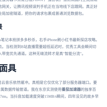
信网关，让腾讯视频误判手机正在当地线下店蹭网。真正好
全局加密隧道，把你的请求包裹成普通浏览数据包。
景
s笔记本抢拼多多秒杀，右手iPhone刷小红书最新探店攻略。
点。当检测到B站直播需要超低延迟时，优秀工具会瞬间切
带宽优先通道。这种无缝流转才是真"智能分流"。
面具
网易云音乐依然缓冲。真相是它仅优化了部分服务器端口。要
立专属数据传输管道。我在东京实测使用
番茄加速器
的独享百
ms。当抖音加载速度突破15MB/s瞬间，四年没见的故乡早