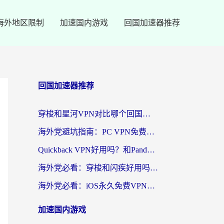
海外地区限制
加速国内游戏
回国加速器推荐
回国加速器推荐
穿梭和星河VPN对比哪个回国效果更好？海外党亲测5款加速器的无缝访问指南
海外党避坑指南：PC VPN免费？别盲目！教你选对回国加速器无缝刷国内资源
Quickback VPN好用吗？和PandaCN VPN对比哪个回国效果更好？海外党必看的真实体验指南
海外党必看：穿梭和闪疾好用吗？3步教你选对回国加速器，无缝刷剧玩Steam
海外党必看：iOS永久免费VPN真的存在吗？教你选对回国加速器无缝刷国内资源
加速国内游戏