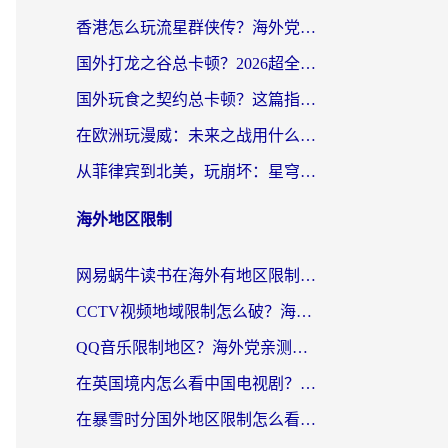
香港怎么玩流星群侠传？海外党国服游戏不卡顿的终极解决方案
国外打龙之谷总卡顿？2026超全指南：选对加速器，龙之谷星战前夜激战2都能丝滑畅玩
国外玩食之契约总卡顿？这篇指南帮你选对加速器（附瑞士地鼠传奇、菲律宾纳萨力克之王方案）
在欧洲玩漫威：未来之战用什么加速器最好用？老玩家亲测避坑指南
从菲律宾到北美，玩崩坏：星穹铁道用什么加速器好？我试过5款后选了它
海外地区限制
网易蜗牛读书在海外有地区限制怎么破解？3个实用方案帮你畅读无阻（附缅甸美国使用技巧）
CCTV视频地域限制怎么破？海外党亲测有效的回国加速解决方案
QQ音乐限制地区？海外党亲测有效的回国加速器选择指南（附听书音乐全攻略）
在英国境内怎么看中国电视剧？留英党亲测有效的追剧自由指南
在暴雪时分国外地区限制怎么看？海外党亲测有效的回国加速指南