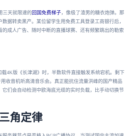
用三天就限速的
回国免费梯子
，像极了渣男的糖衣炮弹。那
户数据转卖黑产。某位留学生用免费工具登录工商银行后，
看的成人广告、随时中断的直播球赛、还有频繁跳出的勒索
加载4K版《长津湖》时，半数软件直接触发系统宕机。剩下
当于用收音机听高清音乐会。真正能抗住流量洪峰的国产精品
。它们会自动检测中欧海底光缆的实时负载，比手动切换节
三角定律
在服务器节点是否植入BGP广播协议。当测试国内主流加速