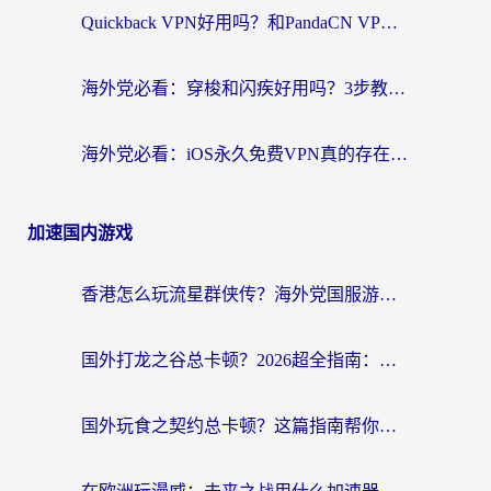
Quickback VPN好用吗？和PandaCN VPN对比哪个回国效果更好？海外党必看的真实体验指南
海外党必看：穿梭和闪疾好用吗？3步教你选对回国加速器，无缝刷剧玩Steam
海外党必看：iOS永久免费VPN真的存在吗？教你选对回国加速器无缝刷国内资源
加速国内游戏
香港怎么玩流星群侠传？海外党国服游戏不卡顿的终极解决方案
国外打龙之谷总卡顿？2026超全指南：选对加速器，龙之谷星战前夜激战2都能丝滑畅玩
国外玩食之契约总卡顿？这篇指南帮你选对加速器（附瑞士地鼠传奇、菲律宾纳萨力克之王方案）