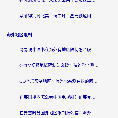
在欧洲玩漫威：未来之战用什么加速器最好用？老玩家亲测避坑指南
从菲律宾到北美，玩崩坏：星穹铁道用什么加速器好？我试过5款后选了它
海外地区限制
网易蜗牛读书在海外有地区限制怎么破解？3个实用方案帮你畅读无阻（附缅甸美国使用技巧）
CCTV视频地域限制怎么破？海外党亲测有效的回国加速解决方案
QQ音乐限制地区？海外党亲测有效的回国加速器选择指南（附听书音乐全攻略）
在英国境内怎么看中国电视剧？留英党亲测有效的追剧自由指南
在暴雪时分国外地区限制怎么看？海外党亲测有效的回国加速指南