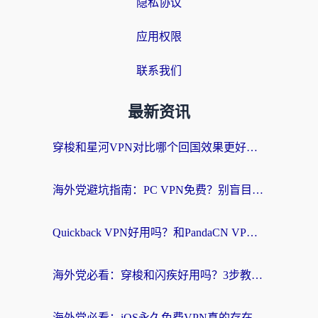
隐私协议
应用权限
联系我们
最新资讯
穿梭和星河VPN对比哪个回国效果更好？海外党亲测5款加速器的无缝访问指南
海外党避坑指南：PC VPN免费？别盲目！教你选对回国加速器无缝刷国内资源
Quickback VPN好用吗？和PandaCN VPN对比哪个回国效果更好？海外党必看的真实体验指南
海外党必看：穿梭和闪疾好用吗？3步教你选对回国加速器，无缝刷剧玩Steam
海外党必看：iOS永久免费VPN真的存在吗？教你选对回国加速器无缝刷国内资源