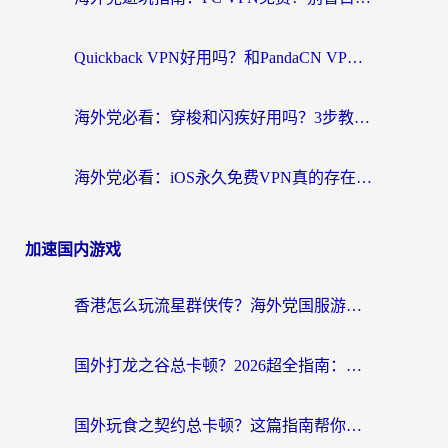
Quickback VPN好用吗？和PandaCN VPN对比哪个回国效果更好？海外党必看的真实体验指南
海外党必看：穿梭和闪疾好用吗？3步教你选对回国加速器，无缝刷剧玩Steam
海外党必看：iOS永久免费VPN真的存在吗？教你选对回国加速器无缝刷国内资源
加速国内游戏
香港怎么玩流星群侠传？海外党国服游戏不卡顿的终极解决方案
国外打龙之谷总卡顿？2026超全指南：选对加速器，龙之谷星战前夜激战2都能丝滑畅玩
国外玩食之契约总卡顿？这篇指南帮你选对加速器（附瑞士地鼠传奇、菲律宾纳萨力克之王方案）