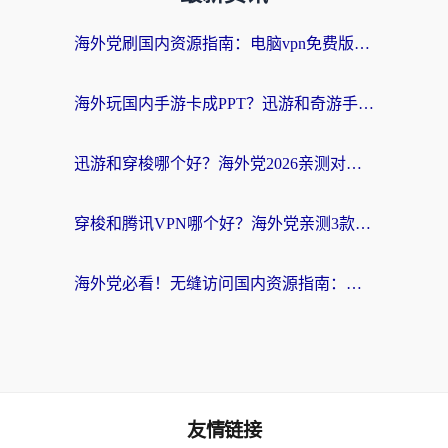
海外党刷国内资源指南：电脑vpn免费版真的能用吗？选对加速器才是关键
海外玩国内手游卡成PPT？迅游和奇游手游哪个好？附真实VPN评测及番茄加速器体验
迅游和穿梭哪个好？海外党2026亲测对比+免费vs付费选择指南，附番茄加速器实测体验
穿梭和腾讯VPN哪个好？海外党亲测3款热门回国加速器，附避坑指南
海外党必看！无缝访问国内资源指南：从vpn官网下载到加速器选择（附番茄实测）
友情链接