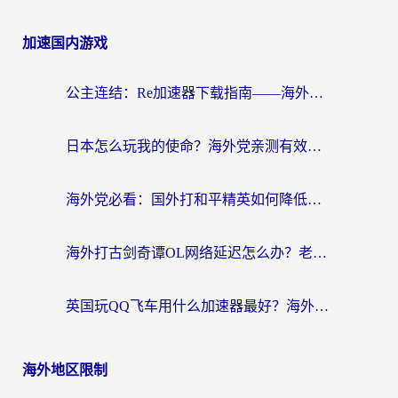
加速国内游戏
公主连结：Re加速器下载指南——海外党不再错过国服活动的秘密武器
日本怎么玩我的使命？海外党亲测有效的国服游戏加速指南（附避坑技巧）
海外党必看：国外打和平精英如何降低延迟？附3款热门国服游戏加速方案
海外打古剑奇谭OL网络延迟怎么办？老玩家亲测有效的加速器选择指南
英国玩QQ飞车用什么加速器最好？海外党亲测，告别漂移卡顿的终极选择
海外地区限制