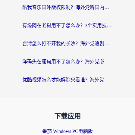
酷我音乐国外版权限制？海外党听国内歌、玩游戏、看剧的一站式解决方案
有缘网在老挝用不了怎么办？3个实用技巧解决海外访问国内服务难题
台湾怎么打不开我的长沙？海外党追剧看片、用环球时报不卡的实用指南
洋码头在缅甸用不了怎么办？海外党必备回国加速指南，解决追剧购物生活服务难题
优酷视频怎么才能解除只看谁？海外党亲测有效的追剧自由指南
下载应用
番茄 Windows PC电脑版