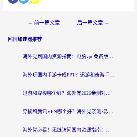
←
前一篇文章
后一篇文章
→
回国加速器推荐
海外党刷国内资源指南：电脑vpn免费版真的能用吗？选对加速器才是关键
海外玩国内手游卡成PPT？迅游和奇游手游哪个好？附真实VPN评测及番茄加速器体验
迅游和穿梭哪个好？海外党2026亲测对比+免费vs付费选择指南，附番茄加速器实测体验
穿梭和腾讯VPN哪个好？海外党亲测3款热门回国加速器，附避坑指南
海外党必看！无缝访问国内资源指南：从vpn官网下载到加速器选择（附番茄实测）