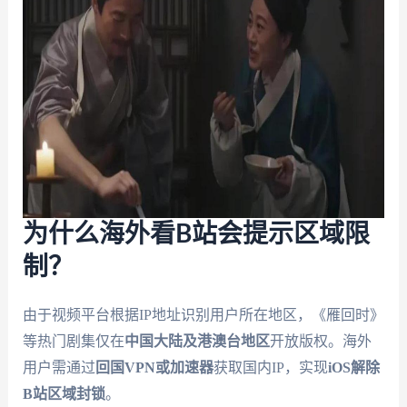
为什么海外看B站会提示区域限
制？
由于视频平台根据IP地址识别用户所在地区，《雁回时》
等热门剧集仅在
中国大陆及港澳台地区
开放版权。海外
用户需通过
回国VPN或加速器
获取国内IP，实现
iOS解除
B站区域封锁
。