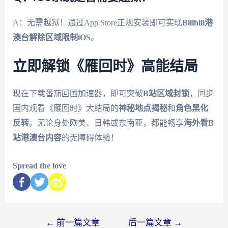
A：无需越狱！通过App Store正规安装即可实现
Bilibili港
澳台解除区域限制iOS
。
立即解锁《雁回时》高能结局
现在下载番茄回国加速器，即可突破
B站区域封锁
，同步
国内观看《雁回时》大结局的
神秘地点揭秘
和
角色黑化
反转
。无论身处欧美、日韩或东南亚，都能畅享
海外看B
站港澳台内容
的无障碍体验！
Spread the love
←
前一篇文章
后一篇文章
→