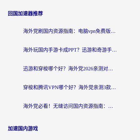
回国加速器推荐
海外党刷国内资源指南：电脑vpn免费版真的能用吗？选对加速器才是关键
海外玩国内手游卡成PPT？迅游和奇游手游哪个好？附真实VPN评测及番茄加速器体验
迅游和穿梭哪个好？海外党2026亲测对比+免费vs付费选择指南，附番茄加速器实测体验
穿梭和腾讯VPN哪个好？海外党亲测3款热门回国加速器，附避坑指南
海外党必看！无缝访问国内资源指南：从vpn官网下载到加速器选择（附番茄实测）
加速国内游戏