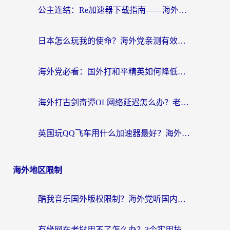
公主连结：Re加速器下载指南——海外党不再错过国服活动的秘密武器
日本怎么玩我的使命？海外党亲测有效的国服游戏加速指南（附避坑技巧）
海外党必看：国外打和平精英如何降低延迟？附3款热门国服游戏加速方案
海外打古剑奇谭OL网络延迟怎么办？老玩家亲测有效的加速器选择指南
英国玩QQ飞车用什么加速器最好？海外党亲测，告别漂移卡顿的终极选择
海外地区限制
酷我音乐国外版权限制？海外党听国内歌、玩游戏、看剧的一站式解决方案
有缘网在老挝用不了怎么办？3个实用技巧解决海外访问国内服务难题