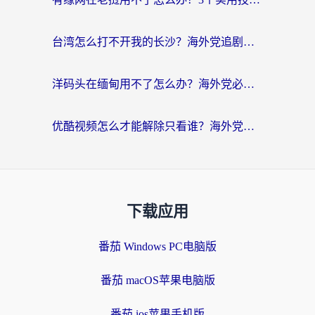
台湾怎么打不开我的长沙？海外党追剧看片、用环球时报不卡的实用指南
洋码头在缅甸用不了怎么办？海外党必备回国加速指南，解决追剧购物生活服务难题
优酷视频怎么才能解除只看谁？海外党亲测有效的追剧自由指南
下载应用
番茄 Windows PC电脑版
番茄 macOS苹果电脑版
番茄 ios苹果手机版