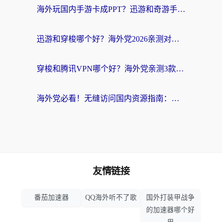
海外玩国内手游卡成PPT？迅游和奇游手游哪个好？附真实VPN评测及番茄加速器体验
迅游和穿梭哪个好？海外党2026亲测对比+免费vs付费选择指南，附番茄加速器实测体验
穿梭和腾讯VPN哪个好？海外党亲测3款热门回国加速器，附避坑指南
海外党必看！无缝访问国内资源指南：从vpn官网下载到加速器选择（附番茄实测）
友情链接
番茄加速器
QQ海外听不了歌
国外打装甲战争
的加速器哪个好