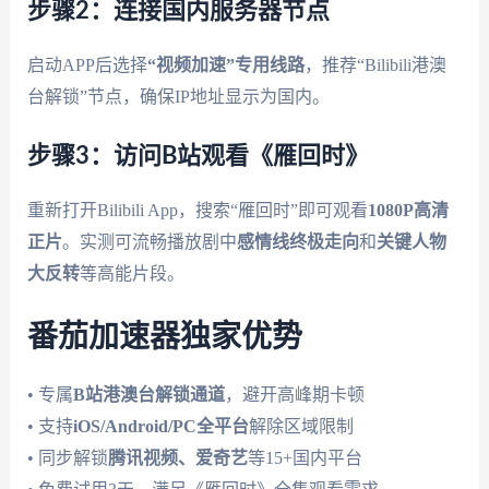
步骤2：连接国内服务器节点
启动APP后选择
“视频加速”专用线路
，推荐“Bilibili港澳
台解锁”节点，确保IP地址显示为国内。
步骤3：访问B站观看《雁回时》
重新打开Bilibili App，搜索“雁回时”即可观看
1080P高清
正片
。实测可流畅播放剧中
感情线终极走向
和
关键人物
大反转
等高能片段。
番茄加速器独家优势
• 专属
B站港澳台解锁通道
，避开高峰期卡顿
• 支持
iOS/Android/PC全平台
解除区域限制
• 同步解锁
腾讯视频、爱奇艺
等15+国内平台