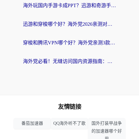
海外玩国内手游卡成PPT？迅游和奇游手游哪个好？附真实VPN评测及番茄加速器体验
迅游和穿梭哪个好？海外党2026亲测对比+免费vs付费选择指南，附番茄加速器实测体验
穿梭和腾讯VPN哪个好？海外党亲测3款热门回国加速器，附避坑指南
海外党必看！无缝访问国内资源指南：从vpn官网下载到加速器选择（附番茄实测）
友情链接
番茄加速器
QQ海外听不了歌
国外打装甲战争
的加速器哪个好
用