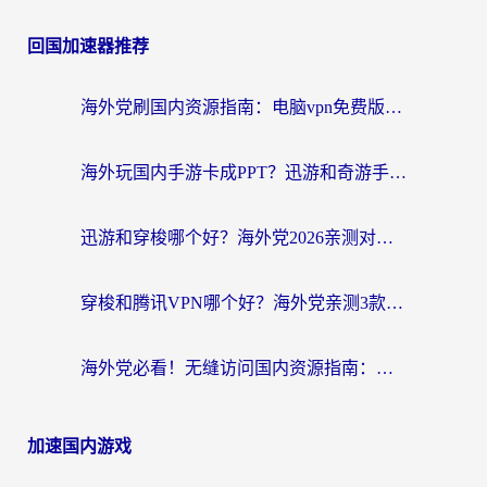
回国加速器推荐
海外党刷国内资源指南：电脑vpn免费版真的能用吗？选对加速器才是关键
海外玩国内手游卡成PPT？迅游和奇游手游哪个好？附真实VPN评测及番茄加速器体验
迅游和穿梭哪个好？海外党2026亲测对比+免费vs付费选择指南，附番茄加速器实测体验
穿梭和腾讯VPN哪个好？海外党亲测3款热门回国加速器，附避坑指南
海外党必看！无缝访问国内资源指南：从vpn官网下载到加速器选择（附番茄实测）
加速国内游戏