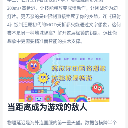
200ms+高延迟，让技能释放变成慢动作，让团战沦为幻
灯片。更无奈的是IP限制直接锁死了你的乡愁，连《辐射
4》饭制还原初代的MOD夭折都只能通过文字想象，这何
尝不是另一种地域隔离？解开这层枷锁的钥匙，远比你
想象中更需要精准而智能的技术支撑。
当距离成为游戏的敌人
物理延迟是海外连国服的第一重天堑。数据包横跨半个