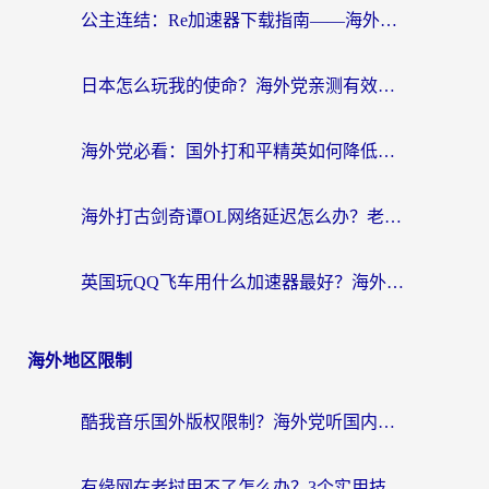
公主连结：Re加速器下载指南——海外党不再错过国服活动的秘密武器
日本怎么玩我的使命？海外党亲测有效的国服游戏加速指南（附避坑技巧）
海外党必看：国外打和平精英如何降低延迟？附3款热门国服游戏加速方案
海外打古剑奇谭OL网络延迟怎么办？老玩家亲测有效的加速器选择指南
英国玩QQ飞车用什么加速器最好？海外党亲测，告别漂移卡顿的终极选择
海外地区限制
酷我音乐国外版权限制？海外党听国内歌、玩游戏、看剧的一站式解决方案
有缘网在老挝用不了怎么办？3个实用技巧解决海外访问国内服务难题