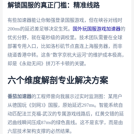
解锁国服的真正门槛：精准线路
有些加速器能让你勉强登录国服游戏，但在峡谷对线时
200ms的延迟差足够决定生死。
国外玩国服游戏加速器
的
优劣分野，就在毫秒级的调校里。技术团队需要在全球
部署专用入口，比如洛杉矶节点直连上海服务器，而非
绕道香港中转。这条"数字京杭大运河"的维护成本极高，
却是《永劫无间》拼刀不卡顿的关键。
六个维度解剖专业解决方案
番茄加速器
的工程师曾向我展示过实时监测图：某用户
从德国玩《剑网3》国服，原始延迟297ms。智能系统自
动匹配法兰克福-武汉的专属游戏线路后，红黄交错的延
迟曲线瞬间压成87ms的绿色直线。这不是玄学，而是由
六层技术架构支撑的必然结果。