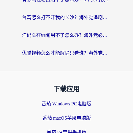
台湾怎么打不开我的长沙？海外党追剧看片、用环球时报不卡的实用指南
洋码头在缅甸用不了怎么办？海外党必备回国加速指南，解决追剧购物生活服务难题
优酷视频怎么才能解除只看谁？海外党亲测有效的追剧自由指南
下载应用
番茄 Windows PC电脑版
番茄 macOS苹果电脑版
番茄 ios苹果手机版