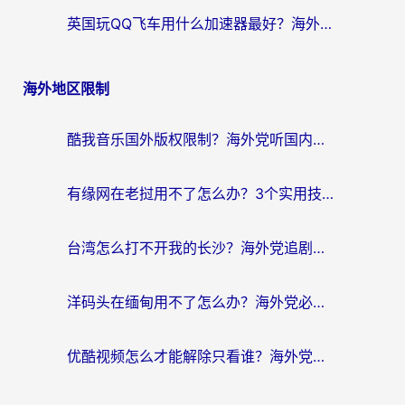
英国玩QQ飞车用什么加速器最好？海外党亲测，告别漂移卡顿的终极选择
海外地区限制
酷我音乐国外版权限制？海外党听国内歌、玩游戏、看剧的一站式解决方案
有缘网在老挝用不了怎么办？3个实用技巧解决海外访问国内服务难题
台湾怎么打不开我的长沙？海外党追剧看片、用环球时报不卡的实用指南
洋码头在缅甸用不了怎么办？海外党必备回国加速指南，解决追剧购物生活服务难题
优酷视频怎么才能解除只看谁？海外党亲测有效的追剧自由指南