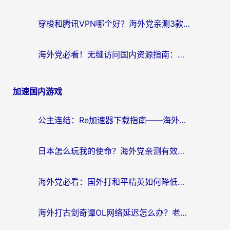
穿梭和腾讯VPN哪个好？海外党亲测3款热门回国加速器，附避坑指南
海外党必看！无缝访问国内资源指南：从vpn官网下载到加速器选择（附番茄实测）
加速国内游戏
公主连结：Re加速器下载指南——海外党不再错过国服活动的秘密武器
日本怎么玩我的使命？海外党亲测有效的国服游戏加速指南（附避坑技巧）
海外党必看：国外打和平精英如何降低延迟？附3款热门国服游戏加速方案
海外打古剑奇谭OL网络延迟怎么办？老玩家亲测有效的加速器选择指南