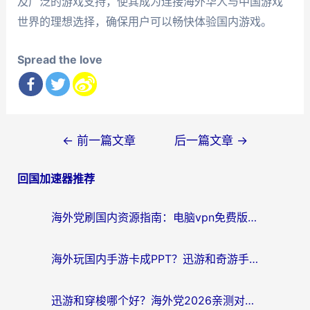
及广泛的游戏支持，使其成为连接海外华人与中国游戏
世界的理想选择，确保用户可以畅快体验国内游戏。
Spread the love
文
←
前一篇文章
后一篇文章
→
章
回国加速器推荐
导
航
海外党刷国内资源指南：电脑vpn免费版真的能用吗？选对加速器才是关键
海外玩国内手游卡成PPT？迅游和奇游手游哪个好？附真实VPN评测及番茄加速器体验
迅游和穿梭哪个好？海外党2026亲测对比+免费vs付费选择指南，附番茄加速器实测体验