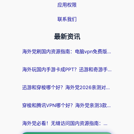
应用权限
联系我们
最新资讯
海外党刷国内资源指南：电脑vpn免费版真的能用吗？选对加速器才是关键
海外玩国内手游卡成PPT？迅游和奇游手游哪个好？附真实VPN评测及番茄加速器体验
迅游和穿梭哪个好？海外党2026亲测对比+免费vs付费选择指南，附番茄加速器实测体验
穿梭和腾讯VPN哪个好？海外党亲测3款热门回国加速器，附避坑指南
海外党必看！无缝访问国内资源指南：从vpn官网下载到加速器选择（附番茄实测）