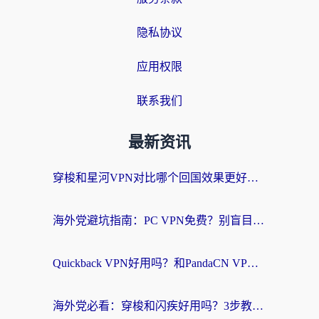
隐私协议
应用权限
联系我们
最新资讯
穿梭和星河VPN对比哪个回国效果更好？海外党亲测5款加速器的无缝访问指南
海外党避坑指南：PC VPN免费？别盲目！教你选对回国加速器无缝刷国内资源
Quickback VPN好用吗？和PandaCN VPN对比哪个回国效果更好？海外党必看的真实体验指南
海外党必看：穿梭和闪疾好用吗？3步教你选对回国加速器，无缝刷剧玩Steam