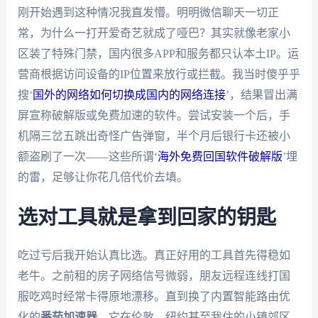
刚开始遇到这种情况我直发懵。明明微信聊天一切正
常，为什么一打开爱奇艺就成了哑巴？其实就像老家小
区装了特殊门禁，国内很多APP和服务都只认本土IP。运
营商根据访问设备的IP位置来放行或拦截。我当时傻乎乎
搜‘
国外的网络如何切换成国内的网络连接
’，结果冒出满
屏宣称破解版或免费加速的软件。尝试安装一个后，手
机隔三岔五跳出奇怪广告弹窗，半个月后银行卡还被小
额盗刷了一次——这些所谓‘
海外免费回国软件破解版
’埋
的雷，足够让你花几倍代价去填。
选对工具就是拿到回家的钥匙
吃过亏后我开始认真比选。真正好用的工具首先得稳如
老牛。之前租的房子网络信号微弱，朋友远程连线打国
服吃鸡时经常卡得原地漂移。直到换了内置智能路由优
化的
番茄加速器
，它在伦敦、纽约甚至我住的小镇郊区