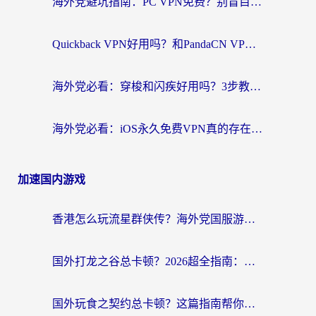
海外党避坑指南：PC VPN免费？别盲目！教你选对回国加速器无缝刷国内资源
Quickback VPN好用吗？和PandaCN VPN对比哪个回国效果更好？海外党必看的真实体验指南
海外党必看：穿梭和闪疾好用吗？3步教你选对回国加速器，无缝刷剧玩Steam
海外党必看：iOS永久免费VPN真的存在吗？教你选对回国加速器无缝刷国内资源
加速国内游戏
香港怎么玩流星群侠传？海外党国服游戏不卡顿的终极解决方案
国外打龙之谷总卡顿？2026超全指南：选对加速器，龙之谷星战前夜激战2都能丝滑畅玩
国外玩食之契约总卡顿？这篇指南帮你选对加速器（附瑞士地鼠传奇、菲律宾纳萨力克之王方案）