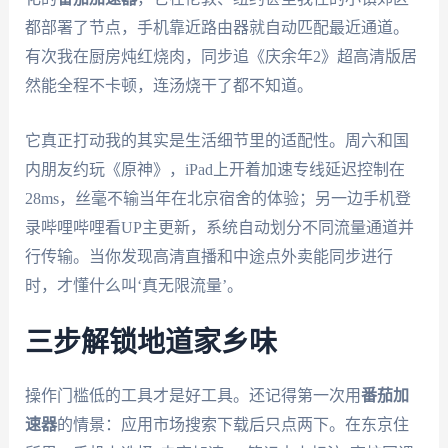
都部署了节点，手机靠近路由器就自动匹配最近通道。
有次我在厨房炖红烧肉，同步追《庆余年2》超高清版居
然能全程不卡顿，连汤烧干了都不知道。
它真正打动我的其实是生活细节里的适配性。周六和国
内朋友约玩《原神》，iPad上开着加速专线延迟控制在
28ms，丝毫不输当年在北京宿舍的体验；另一边手机登
录哔哩哔哩看UP主更新，系统自动划分不同流量通道并
行传输。当你发现高清直播和中途点外卖能同步进行
时，才懂什么叫‘真无限流量’。
三步解锁地道家乡味
操作门槛低的工具才是好工具。还记得第一次用
番茄加
速器
的情景：应用市场搜索下载后只点两下。在东京住