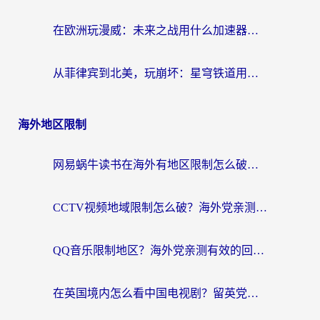
在欧洲玩漫威：未来之战用什么加速器最好用？老玩家亲测避坑指南
从菲律宾到北美，玩崩坏：星穹铁道用什么加速器好？我试过5款后选了它
海外地区限制
网易蜗牛读书在海外有地区限制怎么破解？3个实用方案帮你畅读无阻（附缅甸美国使用技巧）
CCTV视频地域限制怎么破？海外党亲测有效的回国加速解决方案
QQ音乐限制地区？海外党亲测有效的回国加速器选择指南（附听书音乐全攻略）
在英国境内怎么看中国电视剧？留英党亲测有效的追剧自由指南