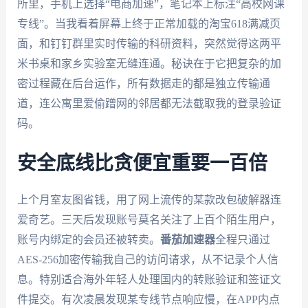
所里，手机上选择“电商加速”，笔记本上标注“高校网课
专线”。当我看着屏幕上终于正常加载的淘宝618满减页
面，和钉钉群里实时传输的科研资料，突然觉得这两平
米书桌和家乡实验室无缝连通。秘诀在于它把复杂的加
密过程藏在后台运作，所有数据走的都是独立传输通
道，连公寓里爱偷蹭网的邻居都无法截取我的登录验证
码。
安全底线比贪便宜重要一百倍
上个月室友图省钱，用了网上流传的某款改包破解器连
爱奇艺。三天后发现账号莫名关注了上百个陌生用户，
账号内绑定的会员还被转卖。
番茄加速器
全程只通过
AES-256加密传输我自己的访问请求，从不记录个人信
息。特别适合海外年轻人处理国内的转账验证和签证文
件提交。有次凌晨发现某专线节点响应慢，在APP内点