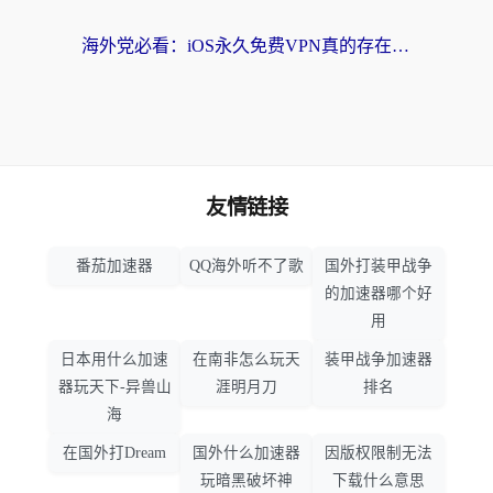
海外党必看：iOS永久免费VPN真的存在吗？教你选对回国加速器无缝刷国内资源
友情链接
番茄加速器
QQ海外听不了歌
国外打装甲战争
的加速器哪个好
用
日本用什么加速
在南非怎么玩天
装甲战争加速器
器玩天下-异兽山
涯明月刀
排名
海
在国外打Dream
国外什么加速器
因版权限制无法
玩暗黑破坏神
下载什么意思