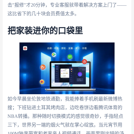
击"报修"才20分钟，专业客服就带着解决方案上门了——
这比省下的几十块会员费值太多。
把家装进你的口袋里
如今早晨坐伦敦地铁通勤，我能捧着手机刷最新微博热
搜；下班钻进土耳其烤肉店，边吃卷饼边看腾讯体育的
NBA转播。那种随时切换模式的感觉很奇妙，手指轻点
三下，世界另一端的烟火气就在掌心绽放。当元宵节用
100M独享带宽和老家亲人视频通话，画面里刚出锅的汤