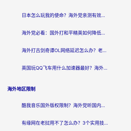
日本怎么玩我的使命？海外党亲测有效的国服游戏加速指南（附避坑技巧）
海外党必看：国外打和平精英如何降低延迟？附3款热门国服游戏加速方案
海外打古剑奇谭OL网络延迟怎么办？老玩家亲测有效的加速器选择指南
英国玩QQ飞车用什么加速器最好？海外党亲测，告别漂移卡顿的终极选择
海外地区限制
酷我音乐国外版权限制？海外党听国内歌、玩游戏、看剧的一站式解决方案
有缘网在老挝用不了怎么办？3个实用技巧解决海外访问国内服务难题