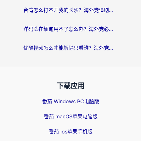
台湾怎么打不开我的长沙？海外党追剧看片、用环球时报不卡的实用指南
洋码头在缅甸用不了怎么办？海外党必备回国加速指南，解决追剧购物生活服务难题
优酷视频怎么才能解除只看谁？海外党亲测有效的追剧自由指南
下载应用
番茄 Windows PC电脑版
番茄 macOS苹果电脑版
番茄 ios苹果手机版