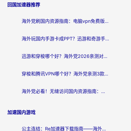
回国加速器推荐
导
航
海外党刷国内资源指南：电脑vpn免费版真的能用吗？选对加速器才是关键
海外玩国内手游卡成PPT？迅游和奇游手游哪个好？附真实VPN评测及番茄加速器体验
迅游和穿梭哪个好？海外党2026亲测对比+免费vs付费选择指南，附番茄加速器实测体验
穿梭和腾讯VPN哪个好？海外党亲测3款热门回国加速器，附避坑指南
海外党必看！无缝访问国内资源指南：从vpn官网下载到加速器选择（附番茄实测）
加速国内游戏
公主连结：Re加速器下载指南——海外党不再错过国服活动的秘密武器