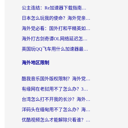
公主连结：Re加速器下载指南——海外党不再错过国服活动的秘密武器
日本怎么玩我的使命？海外党亲测有效的国服游戏加速指南（附避坑技巧）
海外党必看：国外打和平精英如何降低延迟？附3款热门国服游戏加速方案
海外打古剑奇谭OL网络延迟怎么办？老玩家亲测有效的加速器选择指南
英国玩QQ飞车用什么加速器最好？海外党亲测，告别漂移卡顿的终极选择
海外地区限制
酷我音乐国外版权限制？海外党听国内歌、玩游戏、看剧的一站式解决方案
有缘网在老挝用不了怎么办？3个实用技巧解决海外访问国内服务难题
台湾怎么打不开我的长沙？海外党追剧看片、用环球时报不卡的实用指南
洋码头在缅甸用不了怎么办？海外党必备回国加速指南，解决追剧购物生活服务难题
优酷视频怎么才能解除只看谁？海外党亲测有效的追剧自由指南