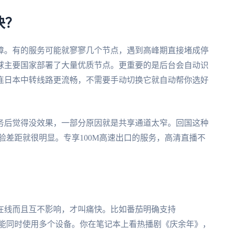
快？
障。有的服务可能就寥寥几个节点，遇到高峰期直接堵成停
球主要国家部署了大量优质节点。更重要的是后台会自动识
连日本中转线路更流畅，不需要手动切换它就自动帮你选好
务后觉得没效果，一部分原因就是共享通道太窄。回国这种
验差距就很明显。专享100M高速出口的服务，高清直播不
在线而且互不影响，才叫痛快。比如番茄明确支持
一个账号能同时使用多个设备。你在笔记本上看热播剧《庆余年》，