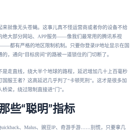
起来就像无头苍蝇。这事儿真不怪运营商或者你的设备不给
绝大部分网站、APP服务——像我们最常用的腾讯系视
票——都有严格的地区限制机制。只要你登录IP地址显示在国
的，通向“目标房间”的路被一道锁住的门切断了。
不是走直线，绕大半个地球的路程，延迟增加几十上百毫秒
国服王者？这高延迟几乎判了“卡顿死刑”。这才是很多加
桥梁，绕过限制直接进“门”。
那些“聪明”指标
kback、Malus、豌豆IP、奇游手游……别慌，只要拿几