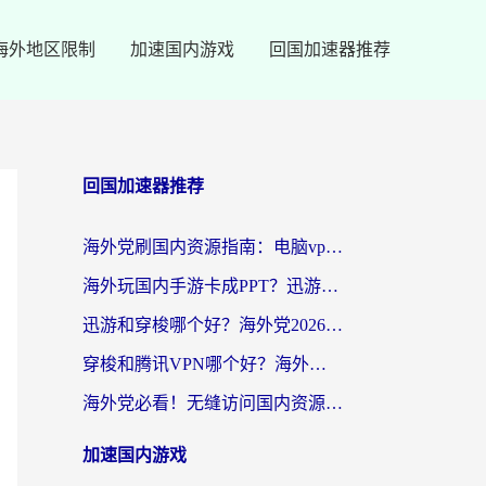
海外地区限制
加速国内游戏
回国加速器推荐
回国加速器推荐
海外党刷国内资源指南：电脑vpn免费版真的能用吗？选对加速器才是关键
海外玩国内手游卡成PPT？迅游和奇游手游哪个好？附真实VPN评测及番茄加速器体验
迅游和穿梭哪个好？海外党2026亲测对比+免费vs付费选择指南，附番茄加速器实测体验
穿梭和腾讯VPN哪个好？海外党亲测3款热门回国加速器，附避坑指南
海外党必看！无缝访问国内资源指南：从vpn官网下载到加速器选择（附番茄实测）
加速国内游戏