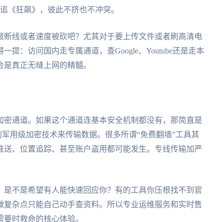
爱奇艺追《狂飙》，彼此不挤也不冲突。
被断线或者速度被砍吧？尤其对于要上传文件或者刷高清电
：访问国内走专属通道，查Google、Youtube还是走本
合是真正无缝上网的精髓。
加密通道。如果这个通道连基本安全机制都没有，那简直是
类的军用级加密技术来传输数据。很多所谓“免费翻墙”工具其
推送、位置追踪、甚至账户盗用都可能发生。专线传输加严
，是不是希望有人能快速回应你？有的工具你压根找不到官
微复杂点只能自己动手查资料。所以专业运维服务和实时售
需要时救命的核心体验。