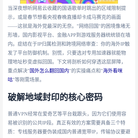
当深夜想听网易云收藏的国语歌单时跳出的区域限制提
示，或是春节想看央视春晚直播却卡成马赛克的画面
——这就是海外党最深的无奈。"网络回国"的困境像堵无
形墙，国内影视平台、金融APP到游戏服务器统统锁在墙
内。症结在于IP归属检测和跨境网络审查：你的海外IP触
发了平台防御机制。别慌，只要选对专用加速器就能物
理地址秒变虚拟回国。下文将剖析如何穿透这层屏障，
重点解决"
国外怎么翻回国内
"的实操痛点和"
海外看咪
咕
"等刚需场景。
破解地域封印的核心密码
普通VPN经常在爱奇艺等平台栽跟头，因为它们使用容
易被识别的公共IP段。真正有效的方案需要具备三个特
质：专线服务器要伪装成国内普通宽带IP，传输协议要避