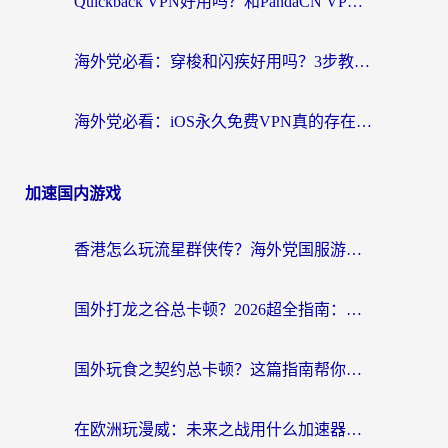
Quickback VPN好用吗？和PandaCN VPN对比哪个回国效果更好？海外党必看的真实体验指南
海外党必看：穿梭和闪疾好用吗？3步教你选对回国加速器，无缝刷剧玩Steam
海外党必看：iOS永久免费VPN真的存在吗？教你选对回国加速器无缝刷国内资源
加速国内游戏
香港怎么玩流星群侠传？海外党国服游戏不卡顿的终极解决方案
国外打龙之谷总卡顿？2026超全指南：选对加速器，龙之谷星战前夜激战2都能丝滑畅玩
国外玩食之契约总卡顿？这篇指南帮你选对加速器（附瑞士地鼠传奇、菲律宾纳萨力克之王方案）
在欧洲玩漫威：未来之战用什么加速器最好用？老玩家亲测避坑指南