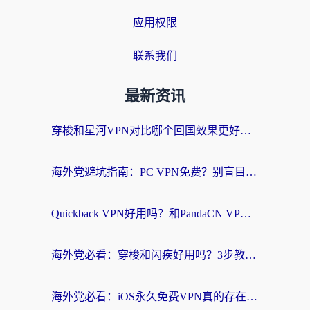
应用权限
联系我们
最新资讯
穿梭和星河VPN对比哪个回国效果更好？海外党亲测5款加速器的无缝访问指南
海外党避坑指南：PC VPN免费？别盲目！教你选对回国加速器无缝刷国内资源
Quickback VPN好用吗？和PandaCN VPN对比哪个回国效果更好？海外党必看的真实体验指南
海外党必看：穿梭和闪疾好用吗？3步教你选对回国加速器，无缝刷剧玩Steam
海外党必看：iOS永久免费VPN真的存在吗？教你选对回国加速器无缝刷国内资源