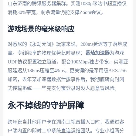
山东济南的腾讯服务器集群。实测1080p咪咕中超直播仅
消耗30%带宽，剩余流量仍能支撑Zoom会议。
游戏场景的毫米级响应
对悉尼的《永劫无间》玩家来说，200ms延迟等于落地成
盒。专线独享的物理优势此时显现：
番茄加速器
为游戏
UDP协议配置独立隧道，配合100Mbps独占带宽，实测亚
服延迟从186ms压缩至49ms。更关键的是军用级AES-256
加密，去年某加速器数据泄露事件后，我彻底转向封闭
式传输系统——毕竟支付宝登录时没人愿意冒风险。
永不掉线的守护屏障
跨年夜当其他用户卡在湖南卫视直播入口时，我通过客
户端内置的即时工单系统直连运维团队。专业小组两分