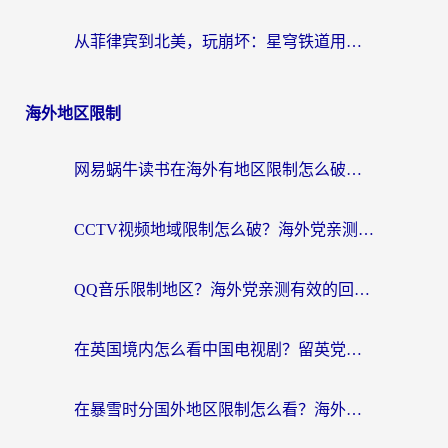
从菲律宾到北美，玩崩坏：星穹铁道用什么加速器好？我试过5款后选了它
海外地区限制
网易蜗牛读书在海外有地区限制怎么破解？3个实用方案帮你畅读无阻（附缅甸美国使用技巧）
CCTV视频地域限制怎么破？海外党亲测有效的回国加速解决方案
QQ音乐限制地区？海外党亲测有效的回国加速器选择指南（附听书音乐全攻略）
在英国境内怎么看中国电视剧？留英党亲测有效的追剧自由指南
在暴雪时分国外地区限制怎么看？海外党亲测有效的回国加速指南