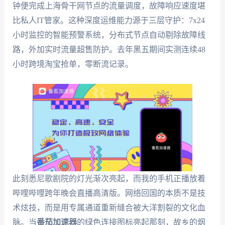
钟便完成上海骨干网节点的流量调度，故障响应速度堪
比私人IT管家。这种深度运维能力源于三层守护：7x24
小时监控的智能预警系统，分布式节点自动剔除故障线
路，外加实时流量超售防护。去年黑五期间实测连续48
小时跨境淘宝抢单，零断流记录。
此刻悉尼歌剧院的灯光渐次亮起，而我的手机正播放着
哔哩哔哩跨年晚会直播高清版。网络回国的本质不是技
术炫技，而是用专属通道重新缝合被大洋割裂的文化血
脉。当
番茄加速器
的绿色连接图标亮起那刻，故乡的烟