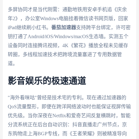
多屏协同才是当代刚需：通勤地铁用安卓手机追《庆余
年2》，办公室Windows电脑挂着微信读书网页版，回家
iPad继续刷小红书。
番茄加速器
支持跨平台绑定，许可密
钥打通了Android/iOS/Windows/macOS生态墙。实测五个
设备同时连接腾讯视频，4K《繁花》播放全程未见缓存
转圈，多线程加速技术把跨境流量塞进了专用数据管
道。
影音娱乐的极速通道
"海外看咪咕"曾经是技术宅的专利。现在通过加速器的
QoS流量整形，即便在跨洋网络波动时也能保证视屏传输
优先级。当你深夜在Netflix和爱奇艺间反复横跳时，智能
分流系统正在后台自动识别：抖音直播走广州节点，京
东购物走上海BGP专线，而《王者荣耀》则被精准导向