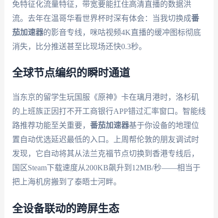
免特征化流量特征，带宽要能扛住高清直播的数据洪
流。去年在温哥华看世界杯时深有体会：当我切换成
番
茄加速器
的影音专线，咪咕视频4K直播的缓冲图标彻底
消失，比分推送甚至比现场还快0.3秒。
全球节点编织的瞬时通道
当东京的留学生玩国服《原神》卡在璃月港时，洛杉矶
的上班族正因打不开工商银行APP错过汇率窗口。智能线
路推荐功能至关重要，
番茄加速器
基于你设备的地理位
置自动优选延迟最低的入口。上周帮伦敦的朋友调试时
发现，它自动将其从法兰克福节点切换到香港专线后，
国区Steam下载速度从200KB飙升到12MB/秒——相当于
把上海机房搬到了泰晤士河畔。
全设备联动的跨屏生态