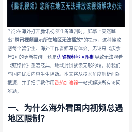
当你在海外打开腾讯视频准备追剧时，屏幕上突然跳
出
"腾讯视频显示所在地区无法播放"
的提示，这种挫败
感每个留学生、海外工作者都深有体会。无论是《庆余
年2》的更新提醒，还是
优酷视频地区限制
导致无法观看
《甄嬛传》重温经典，地域封锁就像无形的墙，将我们
与国内优质内容生生隔断。本文将从技术角度解析问题
根源，并手把手教你用
番茄加速器
一站式解决所有访问
难题。
一、为什么海外看国内视频总遇
地区限制？