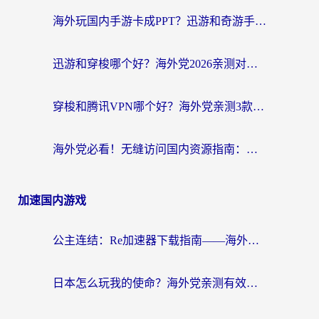
海外玩国内手游卡成PPT？迅游和奇游手游哪个好？附真实VPN评测及番茄加速器体验
迅游和穿梭哪个好？海外党2026亲测对比+免费vs付费选择指南，附番茄加速器实测体验
穿梭和腾讯VPN哪个好？海外党亲测3款热门回国加速器，附避坑指南
海外党必看！无缝访问国内资源指南：从vpn官网下载到加速器选择（附番茄实测）
加速国内游戏
公主连结：Re加速器下载指南——海外党不再错过国服活动的秘密武器
日本怎么玩我的使命？海外党亲测有效的国服游戏加速指南（附避坑技巧）