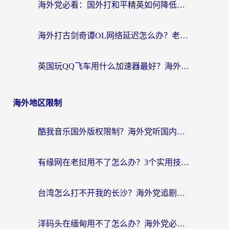
海外党必看：国外打和平精英如何降低延迟？附3款热门国服游戏加速方案
海外打古剑奇谭OL网络延迟怎么办？老玩家亲测有效的加速器选择指南
英国玩QQ飞车用什么加速器最好？海外党亲测，告别漂移卡顿的终极选择
海外地区限制
酷我音乐国外版权限制？海外党听国内歌、玩游戏、看剧的一站式解决方案
有缘网在老挝用不了怎么办？3个实用技巧解决海外访问国内服务难题
台湾怎么打不开我的长沙？海外党追剧看片、用环球时报不卡的实用指南
洋码头在缅甸用不了怎么办？海外党必备回国加速指南，解决追剧购物生活服务难题