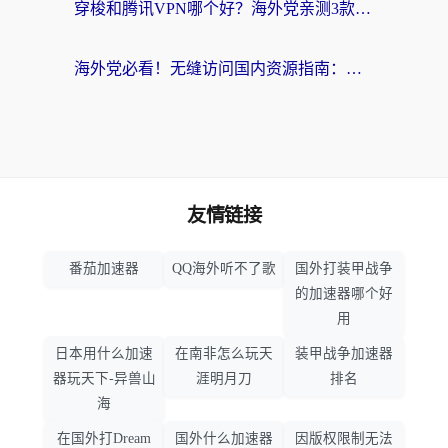
穿梭和腾讯VPN哪个好？海外党亲测3款热门回国加速器，附避坑指南
海外党必看！无缝访问国内资源指南：从vpn官网下载到加速器选择（附番茄实测）
友情链接
番茄加速器
QQ海外听不了歌
国外打装甲战争
的加速器哪个好
用
日本用什么加速
在南非怎么玩天
装甲战争加速器
器玩天下-异兽山
涯明月刀
排名
海
在国外打Dream
国外什么加速器
因版权限制无法