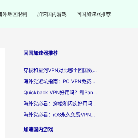
海外地区限制
加速国内游戏
回国加速器推荐
回国加速器推荐
穿梭和星河VPN对比哪个回国效果更好？海外党亲测5款加速器的无缝访问指南
海外党避坑指南：PC VPN免费？别盲目！教你选对回国加速器无缝刷国内资源
Quickback VPN好用吗？和PandaCN VPN对比哪个回国效果更好？海外党必看的真实体验指南
海外党必看：穿梭和闪疾好用吗？3步教你选对回国加速器，无缝刷剧玩Steam
海外党必看：iOS永久免费VPN真的存在吗？教你选对回国加速器无缝刷国内资源
加速国内游戏