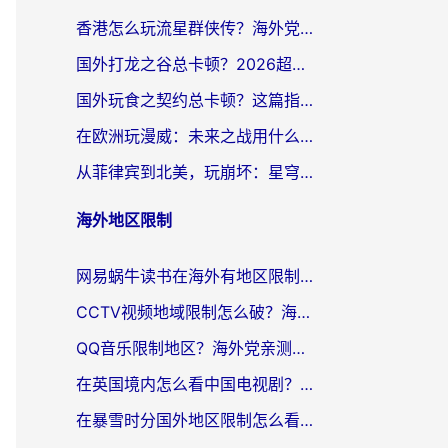
香港怎么玩流星群侠传？海外党国服游戏不卡顿的终极解决方案
国外打龙之谷总卡顿？2026超全指南：选对加速器，龙之谷星战前夜激战2都能丝滑畅玩
国外玩食之契约总卡顿？这篇指南帮你选对加速器（附瑞士地鼠传奇、菲律宾纳萨力克之王方案）
在欧洲玩漫威：未来之战用什么加速器最好用？老玩家亲测避坑指南
从菲律宾到北美，玩崩坏：星穹铁道用什么加速器好？我试过5款后选了它
海外地区限制
网易蜗牛读书在海外有地区限制怎么破解？3个实用方案帮你畅读无阻（附缅甸美国使用技巧）
CCTV视频地域限制怎么破？海外党亲测有效的回国加速解决方案
QQ音乐限制地区？海外党亲测有效的回国加速器选择指南（附听书音乐全攻略）
在英国境内怎么看中国电视剧？留英党亲测有效的追剧自由指南
在暴雪时分国外地区限制怎么看？海外党亲测有效的回国加速指南