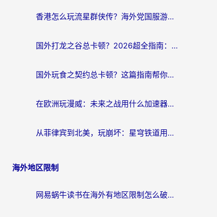
香港怎么玩流星群侠传？海外党国服游戏不卡顿的终极解决方案
国外打龙之谷总卡顿？2026超全指南：选对加速器，龙之谷星战前夜激战2都能丝滑畅玩
国外玩食之契约总卡顿？这篇指南帮你选对加速器（附瑞士地鼠传奇、菲律宾纳萨力克之王方案）
在欧洲玩漫威：未来之战用什么加速器最好用？老玩家亲测避坑指南
从菲律宾到北美，玩崩坏：星穹铁道用什么加速器好？我试过5款后选了它
海外地区限制
网易蜗牛读书在海外有地区限制怎么破解？3个实用方案帮你畅读无阻（附缅甸美国使用技巧）