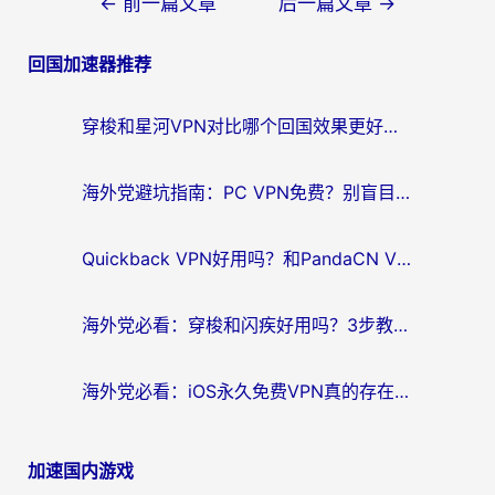
文
←
前一篇文章
后一篇文章
→
章
回国加速器推荐
导
航
穿梭和星河VPN对比哪个回国效果更好？海外党亲测5款加速器的无缝访问指南
海外党避坑指南：PC VPN免费？别盲目！教你选对回国加速器无缝刷国内资源
Quickback VPN好用吗？和PandaCN VPN对比哪个回国效果更好？海外党必看的真实体验指南
海外党必看：穿梭和闪疾好用吗？3步教你选对回国加速器，无缝刷剧玩Steam
海外党必看：iOS永久免费VPN真的存在吗？教你选对回国加速器无缝刷国内资源
加速国内游戏