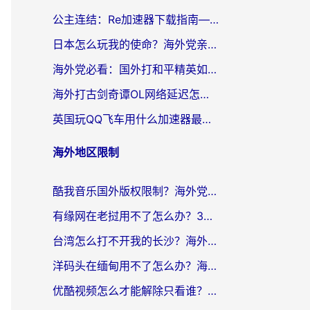
公主连结：Re加速器下载指南——海外党不再错过国服活动的秘密武器
日本怎么玩我的使命？海外党亲测有效的国服游戏加速指南（附避坑技巧）
海外党必看：国外打和平精英如何降低延迟？附3款热门国服游戏加速方案
海外打古剑奇谭OL网络延迟怎么办？老玩家亲测有效的加速器选择指南
英国玩QQ飞车用什么加速器最好？海外党亲测，告别漂移卡顿的终极选择
海外地区限制
酷我音乐国外版权限制？海外党听国内歌、玩游戏、看剧的一站式解决方案
有缘网在老挝用不了怎么办？3个实用技巧解决海外访问国内服务难题
台湾怎么打不开我的长沙？海外党追剧看片、用环球时报不卡的实用指南
洋码头在缅甸用不了怎么办？海外党必备回国加速指南，解决追剧购物生活服务难题
优酷视频怎么才能解除只看谁？海外党亲测有效的追剧自由指南