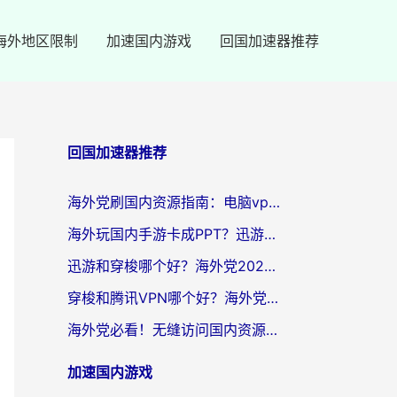
海外地区限制
加速国内游戏
回国加速器推荐
回国加速器推荐
海外党刷国内资源指南：电脑vpn免费版真的能用吗？选对加速器才是关键
海外玩国内手游卡成PPT？迅游和奇游手游哪个好？附真实VPN评测及番茄加速器体验
迅游和穿梭哪个好？海外党2026亲测对比+免费vs付费选择指南，附番茄加速器实测体验
穿梭和腾讯VPN哪个好？海外党亲测3款热门回国加速器，附避坑指南
海外党必看！无缝访问国内资源指南：从vpn官网下载到加速器选择（附番茄实测）
加速国内游戏