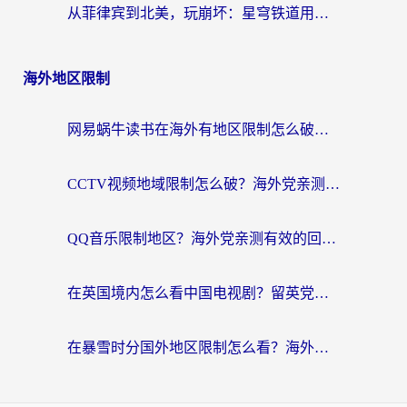
从菲律宾到北美，玩崩坏：星穹铁道用什么加速器好？我试过5款后选了它
海外地区限制
网易蜗牛读书在海外有地区限制怎么破解？3个实用方案帮你畅读无阻（附缅甸美国使用技巧）
CCTV视频地域限制怎么破？海外党亲测有效的回国加速解决方案
QQ音乐限制地区？海外党亲测有效的回国加速器选择指南（附听书音乐全攻略）
在英国境内怎么看中国电视剧？留英党亲测有效的追剧自由指南
在暴雪时分国外地区限制怎么看？海外党亲测有效的回国加速指南