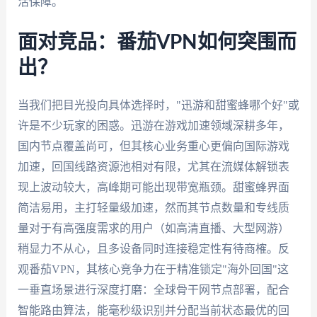
活保障。
面对竞品：番茄VPN如何突围而
出？
当我们把目光投向具体选择时，"迅游和甜蜜蜂哪个好"或
许是不少玩家的困惑。迅游在游戏加速领域深耕多年，
国内节点覆盖尚可，但其核心业务重心更偏向国际游戏
加速，回国线路资源池相对有限，尤其在流媒体解锁表
现上波动较大，高峰期可能出现带宽瓶颈。甜蜜蜂界面
简洁易用，主打轻量级加速，然而其节点数量和专线质
量对于有高强度需求的用户（如高清直播、大型网游）
稍显力不从心，且多设备同时连接稳定性有待商榷。反
观番茄VPN，其核心竞争力在于精准锁定"海外回国"这
一垂直场景进行深度打磨：全球骨干网节点部署，配合
智能路由算法，能毫秒级识别并分配当前状态最优的回