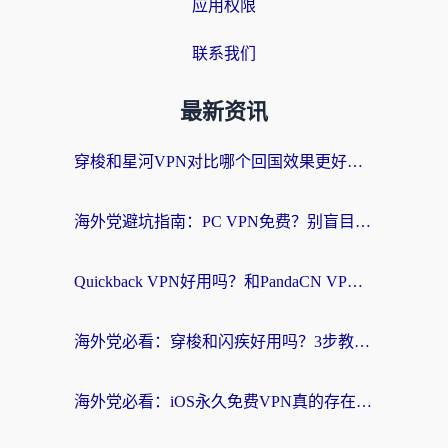
应用权限
联系我们
最新资讯
穿梭和星河VPN对比哪个回国效果更好？海外党亲测5款加速器的无缝访问指南
海外党避坑指南：PC VPN免费？别盲目！教你选对回国加速器无缝刷国内资源
Quickback VPN好用吗？和PandaCN VPN对比哪个回国效果更好？海外党必看的真实体验指南
海外党必看：穿梭和闪疾好用吗？3步教你选对回国加速器，无缝刷剧玩Steam
海外党必看：iOS永久免费VPN真的存在吗？教你选对回国加速器无缝刷国内资源