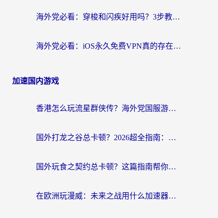
海外党必看：穿梭和闪疾好用吗？3步教你选对回国加速器，无缝刷剧玩Steam
海外党必看：iOS永久免费VPN真的存在吗？教你选对回国加速器无缝刷国内资源
加速国内游戏
香港怎么玩流星群侠传？海外党国服游戏不卡顿的终极解决方案
国外打龙之谷总卡顿？2026超全指南：选对加速器，龙之谷星战前夜激战2都能丝滑畅玩
国外玩食之契约总卡顿？这篇指南帮你选对加速器（附瑞士地鼠传奇、菲律宾纳萨力克之王方案）
在欧洲玩漫威：未来之战用什么加速器最好用？老玩家亲测避坑指南