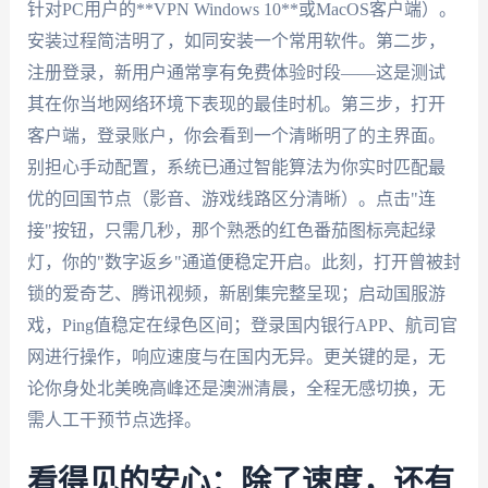
针对PC用户的**VPN Windows 10**或MacOS客户端）。
安装过程简洁明了，如同安装一个常用软件。第二步，
注册登录，新用户通常享有免费体验时段——这是测试
其在你当地网络环境下表现的最佳时机。第三步，打开
客户端，登录账户，你会看到一个清晰明了的主界面。
别担心手动配置，系统已通过智能算法为你实时匹配最
优的回国节点（影音、游戏线路区分清晰）。点击"连
接"按钮，只需几秒，那个熟悉的红色番茄图标亮起绿
灯，你的"数字返乡"通道便稳定开启。此刻，打开曾被封
锁的爱奇艺、腾讯视频，新剧集完整呈现；启动国服游
戏，Ping值稳定在绿色区间；登录国内银行APP、航司官
网进行操作，响应速度与在国内无异。更关键的是，无
论你身处北美晚高峰还是澳洲清晨，全程无感切换，无
需人工干预节点选择。
看得见的安心：除了速度，还有