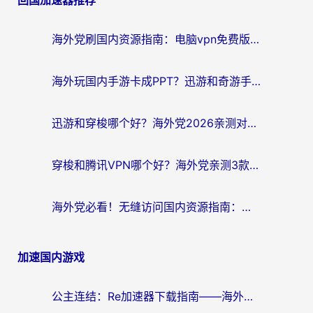
回国加速器推荐
导
航
海外党刷国内资源指南：电脑vpn免费版真的能用吗？选对加速器才是关键
海外玩国内手游卡成PPT？迅游和奇游手游哪个好？附真实VPN评测及番茄加速器体验
迅游和穿梭哪个好？海外党2026亲测对比+免费vs付费选择指南，附番茄加速器实测体验
穿梭和腾讯VPN哪个好？海外党亲测3款热门回国加速器，附避坑指南
海外党必看！无缝访问国内资源指南：从vpn官网下载到加速器选择（附番茄实测）
加速国内游戏
公主连结：Re加速器下载指南——海外党不再错过国服活动的秘密武器