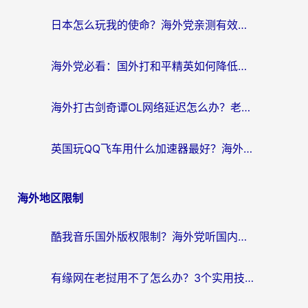
日本怎么玩我的使命？海外党亲测有效的国服游戏加速指南（附避坑技巧）
海外党必看：国外打和平精英如何降低延迟？附3款热门国服游戏加速方案
海外打古剑奇谭OL网络延迟怎么办？老玩家亲测有效的加速器选择指南
英国玩QQ飞车用什么加速器最好？海外党亲测，告别漂移卡顿的终极选择
海外地区限制
酷我音乐国外版权限制？海外党听国内歌、玩游戏、看剧的一站式解决方案
有缘网在老挝用不了怎么办？3个实用技巧解决海外访问国内服务难题