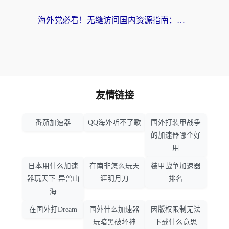
海外党必看！无缝访问国内资源指南：从vpn官网下载到加速器选择（附番茄实测）
友情链接
番茄加速器
QQ海外听不了歌
国外打装甲战争
的加速器哪个好
用
日本用什么加速
在南非怎么玩天
装甲战争加速器
器玩天下-异兽山
涯明月刀
排名
海
在国外打Dream
国外什么加速器
因版权限制无法
玩暗黑破坏神
下载什么意思