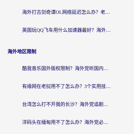
海外打古剑奇谭OL网络延迟怎么办？老玩家亲测有效的加速器选择指南
英国玩QQ飞车用什么加速器最好？海外党亲测，告别漂移卡顿的终极选择
海外地区限制
酷我音乐国外版权限制？海外党听国内歌、玩游戏、看剧的一站式解决方案
有缘网在老挝用不了怎么办？3个实用技巧解决海外访问国内服务难题
台湾怎么打不开我的长沙？海外党追剧看片、用环球时报不卡的实用指南
洋码头在缅甸用不了怎么办？海外党必备回国加速指南，解决追剧购物生活服务难题