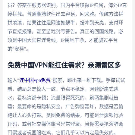
员？答案在服务器识别。国内平台嗅探IP归属，海外IP直
接拦截。普通翻墙软件出去容易，回来难。传统方法拼
拼凑凑，结果往往是网速如蜗牛，缓冲到天亮，支付环
节直接报错，甚至游戏封号警告。真正的回国线路，必
须是中国大陆直连专线，IP属地干净，才能骗过平台
的"安检"。
免费中国VPN能扛住需求？亲测雷区多
输入"
连中国vpn免费
"搜索，跳出来一堆下载。手痒试试
看，结局总是惊人一致：节点不稳定，网速断崖式跳
水，看标清都卡顿；流量限得死死的，刷两集剧就告
罄；最要命的是隐私安全，广告弹窗轰炸，数据是否偷
跑让人心头打鼓。贪图免费的结果，可能是泄露银行验
证码，或者社交媒体账号异常登录。当你需要抢演唱会
门票或者玩国服吃鸡，它们几乎可以肯定是失效的。