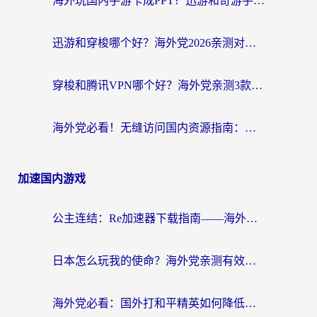
海外玩国内手游卡成PPT？迅游和奇游手游哪个好？附真实VPN评测及番茄加速器体验
迅游和穿梭哪个好？海外党2026亲测对比+免费vs付费选择指南，附番茄加速器实测体验
穿梭和腾讯VPN哪个好？海外党亲测3款热门回国加速器，附避坑指南
海外党必看！无缝访问国内资源指南：从vpn官网下载到加速器选择（附番茄实测）
加速国内游戏
公主连结：Re加速器下载指南——海外党不再错过国服活动的秘密武器
日本怎么玩我的使命？海外党亲测有效的国服游戏加速指南（附避坑技巧）
海外党必看：国外打和平精英如何降低延迟？附3款热门国服游戏加速方案