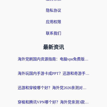
隐私协议
应用权限
联系我们
最新资讯
海外党刷国内资源指南：电脑vpn免费版真的能用吗？选对加速器才是关键
海外玩国内手游卡成PPT？迅游和奇游手游哪个好？附真实VPN评测及番茄加速器体验
迅游和穿梭哪个好？海外党2026亲测对比+免费vs付费选择指南，附番茄加速器实测体验
穿梭和腾讯VPN哪个好？海外党亲测3款热门回国加速器，附避坑指南