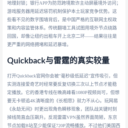
地理封锁；银行APP为防范跨境欺诈主动屏蔽境外访问；
游戏服务器用延迟惩罚机制保护本土玩家竞争优势。这
些看不见的数字围墙背后，是中国严格的互联网主权政
策和内容监管体系。传统翻墙工具试图用境外节点绕路
回国，却像让纽约出租车开上北京二环——结果往往是
更严重的网络拥堵和延迟暴增。
Quickback与雷霆的真实较量
打开Quickback官网你会被"毫秒级低延迟"宣传吸引，但
实测连接爱奇艺时经常要反复切换三次以上节点才能稳
定播放。它的香港专线在晚高峰看1080P视频尚可，但想
要无卡顿追4K清晰度的《长相思》就力不从心。玩网易
《永劫无间》时更出现角色瞬移现象，团队战关键时刻
掉线简直血压飙升。反观雷霆VPN虽然界面简陋，东京
节点加载B站至少能保证720P流畅播放。不过他们美国西