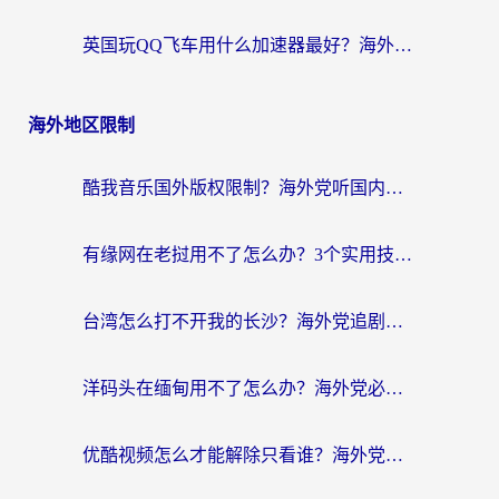
英国玩QQ飞车用什么加速器最好？海外党亲测，告别漂移卡顿的终极选择
海外地区限制
酷我音乐国外版权限制？海外党听国内歌、玩游戏、看剧的一站式解决方案
有缘网在老挝用不了怎么办？3个实用技巧解决海外访问国内服务难题
台湾怎么打不开我的长沙？海外党追剧看片、用环球时报不卡的实用指南
洋码头在缅甸用不了怎么办？海外党必备回国加速指南，解决追剧购物生活服务难题
优酷视频怎么才能解除只看谁？海外党亲测有效的追剧自由指南