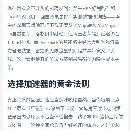
现在回看文章开头的灵魂发问：斧牛VPN好用吗？和
uuVPN对比哪个回国效果更好？实测数据很残酷——斧
牛的深圳节点晚高峰下载速度从15Mbps暴跌至2Mbps；
uu虽然更新了洛杉矶中继站，但《王者荣耀》延迟仍在
110ms徘徊。而Quickback的智能路由经常误判游戏流量
为普通数据；雷霆的无限流量实际是共享带宽文字游
戏。这些看似便宜的解决方案到最后都在为隐性成本买
单。
选择加速器的黄金法则
真正优质的回国加速应当像呼吸般自然。当你凌晨三点
在书房看《狂飙》4K原画不卡帧，父母用客厅电视同步
登录国内健康云平台查体检报告，孩子拿iPad流畅上猿辅
导网课——这种全家跨设备无缝畅连的体验，才是检验