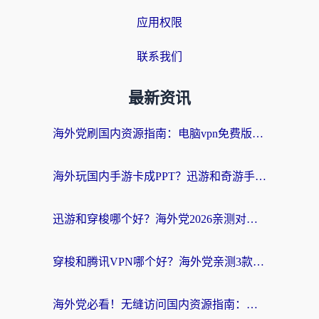
应用权限
联系我们
最新资讯
海外党刷国内资源指南：电脑vpn免费版真的能用吗？选对加速器才是关键
海外玩国内手游卡成PPT？迅游和奇游手游哪个好？附真实VPN评测及番茄加速器体验
迅游和穿梭哪个好？海外党2026亲测对比+免费vs付费选择指南，附番茄加速器实测体验
穿梭和腾讯VPN哪个好？海外党亲测3款热门回国加速器，附避坑指南
海外党必看！无缝访问国内资源指南：从vpn官网下载到加速器选择（附番茄实测）