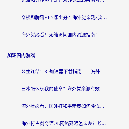
迅游和穿梭哪个好？海外党2026亲测对比+免费vs付费选择指南，附番茄加速器实测体验
穿梭和腾讯VPN哪个好？海外党亲测3款热门回国加速器，附避坑指南
海外党必看！无缝访问国内资源指南：从vpn官网下载到加速器选择（附番茄实测）
加速国内游戏
公主连结：Re加速器下载指南——海外党不再错过国服活动的秘密武器
日本怎么玩我的使命？海外党亲测有效的国服游戏加速指南（附避坑技巧）
海外党必看：国外打和平精英如何降低延迟？附3款热门国服游戏加速方案
海外打古剑奇谭OL网络延迟怎么办？老玩家亲测有效的加速器选择指南