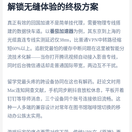
解锁无缝体验的终极方案
真正有效的回国加速不是简单挂代理，需要物理专线搭
建的数据快车道。以
番茄加速器
为例，其东京到上海的
光缆直连专线实测延迟仅38ms，比普通VPN中转路径缩
短60%以上。追剧党最怕的缓存中断问题在这里被智能分
流技术化解——当你打开腾讯视频自动接入影音专线，
同时后台微信通话却走普通国际带宽，两边互不干扰。
留学党最头疼的跨设备协同在这也有解药。赶论文时用
Mac连知网查文献，手机同步刷抖音放松休息，平板开着
钉钉等导师消息，三个设备同个账号连接依旧流畅。这
种一人多端的兼容设计对常年在图书馆咖啡馆切换的移
动办公族太实用。