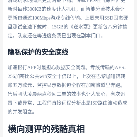
游戏玩家的痛点更需对症下药。传统VPN在《原神》更
新时每秒300KB的速度让人抓狂，而智能分流技术会让
更新包通过100Mbps游戏专线传输。上周末用SSD固态硬
盘测试全速下载时，15GB的《逆水寒》更新包八分钟搞
定，队友还在等进度条我已出现在副本门口。
隐私保护的安全底线
加速银行APP时最担心数据安全问题。专线传输的AES-
256加密比公共wifi安全十倍以上，上次在巴黎咖啡馆转
账五万欧元，监控显示数据包全程在加密隧道里奔跑。
售后团队凌晨两点秒回工单的效率也让人安心，有次迅
雷下载异常，工程师直接远程分析出是ISP路由波动造成
的并发阻塞。
横向测评的残酷真相