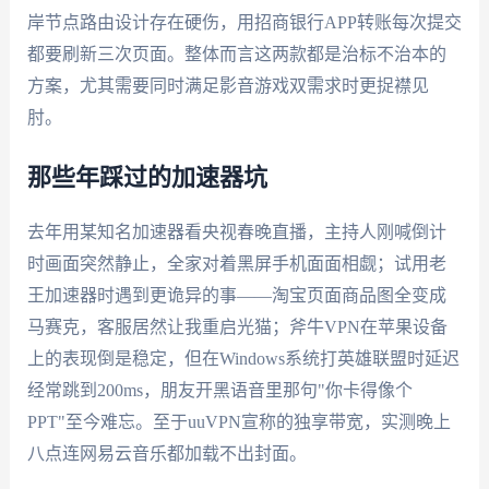
岸节点路由设计存在硬伤，用招商银行APP转账每次提交
都要刷新三次页面。整体而言这两款都是治标不治本的
方案，尤其需要同时满足影音游戏双需求时更捉襟见
肘。
那些年踩过的加速器坑
去年用某知名加速器看央视春晚直播，主持人刚喊倒计
时画面突然静止，全家对着黑屏手机面面相觑；试用老
王加速器时遇到更诡异的事——淘宝页面商品图全变成
马赛克，客服居然让我重启光猫；斧牛VPN在苹果设备
上的表现倒是稳定，但在Windows系统打英雄联盟时延迟
经常跳到200ms，朋友开黑语音里那句"你卡得像个
PPT"至今难忘。至于uuVPN宣称的独享带宽，实测晚上
八点连网易云音乐都加载不出封面。